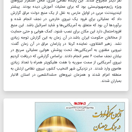
نفر دیگر مجروح شدند. این پایگاه نظامی سری، محل استقرار نیروهای
ویژه رژیم‌صهیونیستی بود که برای عملیات آموزش دیده‌ بودند. پیش‎تر
ایندیپندنت عربی در اوایل مارس به نقل از یک منبع دولت عراق گزارش
داد که عملیاتی برای فرود یک نیروی خارجی در نجف انجام شده و
برآورد‌ها آن بود که متعلق به آمریکایی‌ها و شاید اسرائیل باشد. این منبع
افزوداحتمال دارد این مکان برای نصب شنود، کمک هوایی و حتی حمایت
از مخالفان حکومت ایران باشد.در آن زمان به این گزارش توجه زیادی
نشد. زهیر الفتلاوی، نماینده کربلا در پارلمان عراق در آن زمان گفت:
نیرویی مظنون به آمریکایی‌ها، تحت پوشش هوایی عملیاتی سریع در
بیابان نجف ساعت ۶ عصر انجام دادند. براساس گزارشی که دریافت کردیم
نیروی آمریکایی از سمت سوریه با هفت هلیکوپتر همراه با تعداد زیادی
هاموی وارد شدند. در نزدیکی شهر النخیب کشور، نیروی نظامی ارتش به
منطقه اعزام شدند و همزمان نیرو‌های حشد‌الشعبی در استان الانبار
بمباران شدند.