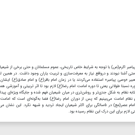
 پیامبر اکرم(ص) با توجه به شرایط خاص تاریخی، عموم مسلمانان و حتی برخی از شیعیا
تی آشنا نبودند و در‌واقع نیاز به معرفت‌سازی و تربیت یاران وجود داشت. در همین ار
عبیر «وصی پیامبر» استفاده می‌کردند یا در زمان امام باقر(ع) و امام صادق(ع) ایشان ر
ه نسبتا طولانی یعنی تا دوره امامت امام رضا(ع) لازم بود تا اثر تربیتی و آموزشی همرا
ابه نظام به شکل جدی‌تر و روشن‌تری در میان شیعیان فهم شده و جایگاه ویژه‌ای پیدا 
نظام امامت می‌بینیم که پس از دوران امام رضا(ع) فضا به‌گونه‌ای است که امامت 
جواد(ع) در ۹ سالگی، امام هادی(ع) در ۸سالگی و سپس امام عصر(عج) در ۵سالگی برای اکثر شیعیان ایجاد تردید و شبهه نکرد. این نشا
ی لازم برای این درک این نظام رسیده بود.