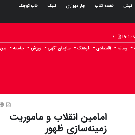
تپش
قفسه کتاب
چار دیواری
کلیک
قاب کوچک
Pdf
/
رسانه
اقتصادی
فرهنگ
سازمان آگهی
ورزش
جامعه
بین 
امامین انقلاب و ماموریت
زمینه‌سازی ظهور