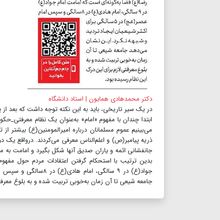
دکتر محمد‌هادی همایون | استاد دانشگاه
در یک سیر تاریخی، باید به این نکته توجه داشت که بعد از
ابتدا چندان با مفهوم «امام» به‌عنوان یک نظام معرفتی_حکوم
می‌بینیم عموم مسلمانان درباره امیرالمومنین(ع) بیشتر از ت
ذریه پیامبر(ص) و اعلم‌الناس معرفی می‌کردند. در‌واقع یک دور
جانفشانی ائمه و یاران صدیق آنها شکل بگیرد و امامت به مث
بدین ترتیب با استحکام گرفتن اعتقادات مردم حول مفهوم 
جامعه شیعی تا آن زمان به‌خوبی تربیت شده و به بلوغ معرفت