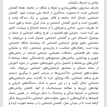
چالش و انحراف بکشانند.
پادزهر سناریوی دوقطبی‌سازی و تفرقه و شکاف در جامعه، همانا گفتمان
اجتماعی است تا به‌صورت حداکثری از اتحاد ملی صیانت شود. گفتمان
اجتماعی، اجماع آحاد جامعه و افکار عمومی بر یک دیدگاه واحد و
راهبردی است و امروز گفتمان اجتماعی بر مدار ایران متحد و قوی است
که نظریات حزبی، جناحی و قبیله‌ای را از صحنه اجتماع و سیاست کشور
دور کرده است. بنابراین قوه قضاییه در طرح پدافند اجتماعی از جمله بر
موضوع انسجام ملی و گفتمان اجتماعی متمرکز شده و می‌کوشد با
شناسایی دقیق عوامل نارضایتی اجتماعی که زمینه‌ساز شکاف اجتماعی
بوده است راهکارهای متناسب با زمان‌بندی مشخص، ارائه و عملیاتی
نماید. فقر اقتصادی، مشکلات معیشتی، نارسایی خدمات در بخش‌های
شهری و بهداشتی، چالش‌های صندوق‌های بازنشستگی، ضعف بیمه‌ها تا
گرانی‌های بی‌ضابطه و تحمیل برخی شهریه‌های نجومی در حوزه آموزش
از جمله مسائل و مصادیق نارضایتی‌های اجتماعی می‌تواند باشد.
معاونت‌های اجتماعی دادگستری‌ها در سراسر کشور با پیگیری مستمر
طرح پدافند اجتماعی، نگاه ویژه‌ای دارند تا نگذارند بستر نارضایتی‌های
اجتماعی شکل بگیرد و در این مسیر با کمک دستگاه‌های اجرایی و
نهادهای ذی‌ربط و مطالبه سیستماتیک از آنها، کاهش چالش‌های
اجتماعی در شرایط جنگی و پساجنگ را دنبال می‌کنند. در همین راستا،
کمیته‌ها و کارگروه‌هایی از سوی معاونت‌های اجتماعی دادگستری‌ها شکل
گرفته است تا در میدان عمل، گفتمان اجتماعی را در جامعه تقویت کرده و