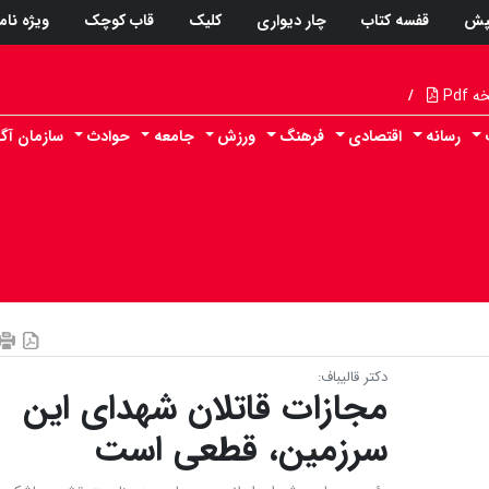
پش
قفسه کتاب
چار دیواری
کلیک
قاب کوچک
ویژه نام
Pdf
/
رسانه
اقتصادی
فرهنگ
ورزش
جامعه
حوادث
سازمان آگ
دکتر قالیباف:
مجازات قاتلان شهدای این
سرزمین، قطعی است