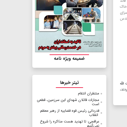
ائد
خاک
سزای
 قدس
ضمیمه ویژه نامه
تیتر خبرها
آیت الله
دند،
منتظران انتقام
مجازات قاتلان شهدای این سرزمین، قطعی
است
قدردانی رئیس قوه قضاییه از رهبر معظم
انقلاب
عراقچی: تا تهدید هست مذاکره را شروع
نمی‌کنیم