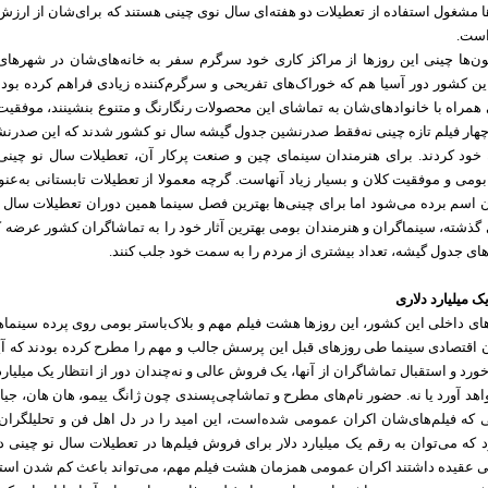
ها مشغول استفاده از تعطیلات دو هفته‌ای سال نوی چینی هستند که برای‌شان از ارزش
است.
ون‌ها چینی این روزها از مراکز کاری خود سرگرم سفر به خانه‌های‌شان در شهرها
 کشور دور آسیا هم که خوراک‌های تفریحی و سرگرم‌کننده زیادی فراهم کرده بود تا
همراه با خانوادهای‌شان به تماشای این محصولات رنگارنگ و متنوع بنشینند، موفقیت
هار فیلم تازه چینی نه‌فقط صدرنشین جدول گیشه سال نو کشور شدند که این صدرنش
 خود کردند. برای هنرمندان سینمای چین و صنعت پرکار آن، تعطیلات سال نو چینی
ومی ‌و موفقیت کلان و بسیار زیاد آنهاست. گرچه معمولا از تعطیلات تابستانی به‌عن
 اسم برده می‌شود اما برای چینی‌ها بهترین فصل سینما همین دوران تعطیلات سال
گذشته، سینماگران و هنرمندان بومی ‌بهترین آثار خود را به تماشاگران کشور عرضه کر
‌های جدول گیشه، تعداد بیشتری از مردم را به سمت خود جلب کنند.
 میلیارد دلاری
های داخلی این کشور، این روزها هشت فیلم مهم و بلاک‌باستر بومی ‌روی پرده سینم
ان اقتصادی سینما طی روزهای قبل این پرسش جالب و مهم را مطرح کرده بودند که آ
رخورد و استقبال تماشاگران از آنها، یک فروش عالی و نه‌چندان دور از انتظار یک میلیارد
اهد آورد یا نه. حضور نام‌های مطرح و تماشاچی‌پسندی چون ژانگ ییمو،‌ هان ‌هان، جیا ل
ی که فیلم‌های‌شان اکران عمومی‌ شده‌است، این امید را در دل اهل فن و تحلیلگران
ود که می‌توان به رقم یک میلیارد دلار برای فروش فیلم‌ها در تعطیلات سال نو چینی 
ی عقیده داشتند اکران عمومی ‌همزمان هشت فیلم مهم، می‌تواند باعث کم شدن است