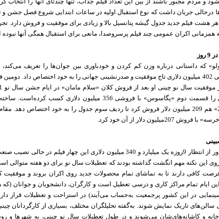
ود و مردم مجبور باشند از بین این تعداد فیلم جذاب، تنها چندتای آنها را انتخاب کرد
 درحالی جریان داشت که نوع استقبال اولیه در ساعات ابتدایی شروع فصل جشن و 
 هر هشت فیلم جدید جدول گیشه پتانسیل بالا و زیادی برای موفقیت و فروش دارد. تجر
 همزمانی اکران عمومی‌ چند فیلم پرسروصدا، مانعی برای استقبال همگی آنها نبوده 
عمومی ‌با فروشی 402 میلیون دلاری تاج موفقیت و صدرنشینی جهانی را به خود اختصاص داد. دومی
ردیف دوم جدول را قسمت دوم «پگاسوس» با فروشی 356 میلیون دلاری کسب کرد
«ماده قانونی 20» هم 209 میلیون دلار فروش کرد تا ردیف سوم جدول را به خود اختصاص دهد. 
207میلیون دلار از آن خود کرد.
بینی
موفقیت کلی و دور از انتظار 9روزه یک میلیارد و 340 میلیون دلاری این چهار فیلم در ح
وی این نکته مهم انگشت گذاشته بودند که تعطیلات سال نو برای دو هفته متوالی ا
ل 14روز فرصت کافی دارند تا به تماشای تمام محصولات جدید روی اکران بروند و موفقیت کل
این ایام تمام مراکز کاری و درسی تعطیل است و کارگران، دانشجویان و جوانان (که
نمایی در این کشور پرجمعیت به‌حساب می‌آیند) در استراحت و تعطیلات قرار دارند 
سالن‌های تاریک نمایش شوند. به‌گفته تحلیلگران مختلف، بسیاری از کارگردانان چینی
انه و کاشانه‌های‌شان می‌شوند و در طول تعطیلات سال نو چینی، به شهرها و رو