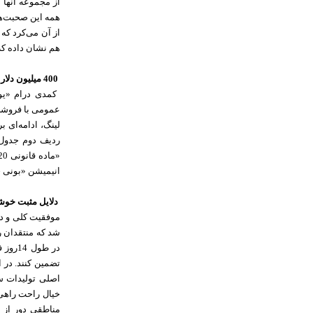
از مجموعه آنها ش
همه این صحبت‌ها
از آن می‌کرد که
هم نشان داده که
400 میلیون دلار در 9 روز
انیمیشن «بونی خرسه» با فروش 
دلایل مثبت خوش
شد که منتقدان ر
در طو
تضمین کنند. در 
اصلی تولیدات سی
خیال راحت راهی 
مناطقی دور از خ