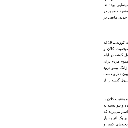
مایی بوده‌اند.
تعهد و مجهز در
جدید، مانعی در
تا قبل از شروع تعطیلات سال نو، اهل فن بر این باور بودند که بعد از فروکش کردن مشکلات مربوط به کووید ــ 19 که
وفقیت کلان و
ل گیشه در ایام
وان عموم مردم برای
ژانگ ییمو «رود
 فیلم ایام تعطیلات سال نو بود که توانست به رقم فروش بسیار خوب 633 میلیون دلاری دست
5 میلیون دلاری، ردیف دوم جدول گیشه را از
موفقیت کلان با
 و نتوانسته به
اسم می‌برند که
ر یک اثر بسیار
دجه‌های کمتر و