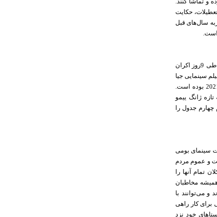
ه و تماشا کنند.
تعطیلات، حکایت
به سال‌های قبل
است.
کمدی درام «یولو» که داستانی درباره وزن کم کردن و خودباوری بین جوان‌ها را تعریف می‌کند، طی 9روز اکران
ن فیلم سینمایی جیا
لینگ، ادامه‌ای بر موفقیت سال نو چینی او بعد از فروش کلان «سلام مامان» در ایام جشن سال نو 2021 بوده است.
ه‌است. ساخته تازه ژانگ ییمو
مقام چهارم جدول را
الی نصیب صنعت سینمای بومی‌
ست و عموم مردم
ان تمام آنها را
 همیشه مخاطبان
و می‌توانند با
 برای کار راهی
ستاهای خود نزد