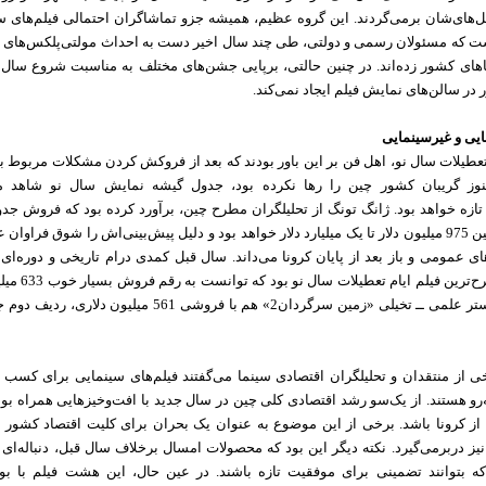
میل‌های‌شان برمی‌گردند. این گروه عظیم، همیشه جزو تماشاگران احتمالی فیلم‌های سین
ت که مسئولان رسمی‌ و دولتی، طی چند سال اخیر دست به احداث مولتی‌پلکس‌های م
های کشور زده‌اند. در چنین حالتی، برپایی جشن‌های مختلف به مناسبت شروع سال 
در سالن‌های نمایش فیلم ایجاد نمی‌کند.
یی و غیرسینمایی
نوز گریبان کشور چین را رها نکرده بود، جدول گیشه نمایش سال نو شاهد م
ازه خواهد بود. ژانگ تونگ از تحلیلگران مطرح چین، برآورد کرده بود که فروش جدو
تعطیلات چیزی بین 975 میلیون دلار تا یک میلیارد دلار خواهد بود و دلیل پیش‌بینی‌اش را شوق فرا
ی عمومی ‌و باز بعد از پایان کرونا می‌داند. سال قبل کمدی درام تاریخی و دوره‌ای 
کامل سرخ» مطرح‌ترین
پیدا کند. بلاک باستر علمی‌ ــ تخیلی «زمین سرگردان2» هم با فروشی 61
خی از منتقدان و تحلیلگران اقتصادی سینما می‌گفتند فیلم‌های سینمایی برای کسب 
رو هستند. از یک‌سو رشد اقتصادی کلی چین در سال جدید با افت‌و‌خیزهایی همراه بوده
ز کرونا باشد. برخی از این موضوع به عنوان یک بحران برای کلیت اقتصاد کشور 
یز دربرمی‌گیرد. نکته دیگر این بود که محصولات امسال برخلاف سال قبل، دنباله‌ای ب
که بتوانند تضمینی برای موفقیت تازه باشند. در عین حال، این هشت فیلم با بو