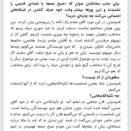
برای جذب مخاطبان جوان که «صبح جمعه با شما»ی قدیمی را
نشنیدند و این روزها بیشتر وقت خود صرف گشتن در شبکه‌های
اجتماعی می‌کنند چه چاره‌ای دارید؟
قدوسیان: در این مورد آقای مقدم یک نکته را زیرپوستی بیان کردند. من
روی هوش مخاطبم به‌شدت حساب کردم. ما باید جوری حرف بزنیم که
مخاطب باهوش بفهمد ما راجع‌به چه چیزی صحبت کردیم. گاهی کار از
دوپهلو حرف‌زدن گذشته است. به آقایان مقدم، پارسا، هاشمی، خانم‌ها
حاجی‌نژاد،‌ نام‌آور، سیدی و... که جزو نویسندگان هستند می‌گویم بچه‌ها
دیگر دوپهلو ننویسید. یکی به نعل و یکی به میخ نباشد. آقای مقدم،‌ اگر
در بیت اولت به دو موضوع اشاره کردی در بیت بعدی دو موضوع دیگر را
طرح کن تا مخاطب گیج شود و خودش حرف را پیدا کند. برای مخاطب
کد هم می‌گذاریم.
منظورتان از کد چیست؟
قدوسیان: مثلا بعضی شخصیت‌ها تکیه‌کلام‌هایی دارند که از آنها استفاده
می‌کنیم.
چه تکیه‌کلام‌هایی؟
قدوسیان: الان جانعلی به ذهنم آمد. او تکیه‌کلامی دارد که از خود آقای
محبی گرفته شده است؛ چون ایشان هم جزو نویسندگان برنامه است.
این شخصیت در قسمتی که می‌گفتیم فلان کار را درست می‌کنیم، مدام با
لحن خاص خودش می‌گفت از شنبه. این تبدیل به کد شد یا مثلا درباره
مساله‌ای، یکی از مقام‌ها گفت من خودم صبح جمعه فهمیدم. در اسم