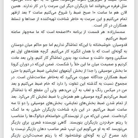
مثل فرفره می‌خوانند اما بازیگران دیگر این سرعت را در کار ندارند. همین
الان هم ما ساعت ۱۰ صبح ضبط را شروع می‌کنیم ساعت ۲ بعد ازظهر
تمام می‌کنیم و این سرعت به خاطر شناخت تهیه‌کننده از صداها و تسلط
همکاران در کار است.
سمسارزاده: هر قسمت از برنامه ۱۴۰صفحه است که ما سه‌چهار ساعته
ضبط می‌کنیم.
قدوسیان: خوشبختانه با این‌که تماشاگر نداریم اما جو حاکم میان دوستان
به گونه‌ای است که با همان انگیزه کار می‌کنیم. گرچه هفته‌های اول غم
سنگینی وجود داشت و سخت بود بدون تماشاگر کار کنیم، ولی بعد عادت
کردیم و صمیمت میان ما این خلأ را شکست. ضمن این‌که در دوران کرونا
ما بخش موسیقی را جدا از بخش آیتم‌‍های نمایشی ضبط می‌کنیم یا حتی
ضبط همکاران جداگانه صورت می‌گیرد که به‌خاطر سلامت‌شان است. در
مجموع نسبت به گذشته این تفاوت را دارد که خام ضبط می‌کنیم و بعد
من در میکس رنگ و لعاب به آن می‌دهم. ولی آن مقطع که با تماشاگر
ضبط می‌کردیم گروه موسیقی هم همزمان با ضبط نمایش کار می‌کرد. بعد
از تمام شدن ضبط بخش‌های نمایشی، بخش‌های موسیقی را دو تا سه
ساعت ضبط می‌کنیم. در این باره شناخت بازیگران خیلی به ما کمک
کرده‌است. ضمن این‌که من از نویسندگان خواسته‌ام دیالوگ‌ها را متناسب
با ریتم حرف‌زدن بازیگران بنویسند. گاهی نویسنده شعری برای بازیگر
می‌نویسد که به او می‌گویم این تیپ شعر مناسب دهان بازیگر نیست یا
باید مصرع آن به گونه‌ای نوشته‌شود که با ریتم صحبت‌کردن بازیگر