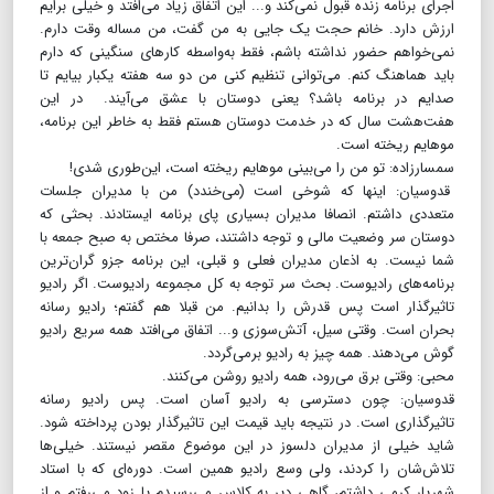
اجرای برنامه زنده قبول نمی‌کند و... این اتفاق زیاد می‌افتد و خیلی برایم
ارزش دارد. خانم حجت یک جایی به من گفت، من مساله وقت دارم.
نمی‌خواهم حضور نداشته باشم، فقط به‌واسطه کارهای سنگینی که دارم
باید هماهنگ کنم. می‌توانی تنظیم کنی من دو سه هفته یکبار بیایم تا
صدایم در برنامه باشد؟ یعنی دوستان با عشق می‌آیند. در این
هفت‌هشت سال که در خدمت دوستان هستم فقط به خاطر این برنامه،
موهایم ریخته است.
سمسارزاده: تو من را می‌بینی موهایم ریخته است، این‌طوری شدی!
قدوسیان: اینها که شوخی است (می‌خندد) من با مدیران جلسات
متعددی داشتم. انصافا مدیران بسیاری پای برنامه ایستادند. بحثی که
دوستان سر وضعیت مالی و توجه داشتند، صرفا مختص به صبح جمعه با
شما نیست. به اذعان مدیران فعلی و قبلی، این برنامه جزو گران‌ترین
برنامه‌های رادیوست. بحث سر توجه به کل مجموعه رادیوست. اگر رادیو
تاثیرگذار است پس قدرش را بدانیم. من قبلا هم گفتم؛ رادیو رسانه
بحران است. وقتی سیل، آتش‌سوزی و... اتفاق می‌افتد همه سریع رادیو
گوش می‌دهند. همه چیز به رادیو برمی‌گردد.
محبی: وقتی برق می‌رود، همه رادیو روشن می‌کنند.
قدوسیان: چون دسترسی به رادیو آسان است. پس رادیو رسانه
تاثیرگذاری است. در نتیجه باید قیمت این تاثیرگذار بودن پرداخته شود.
شاید خیلی از مدیران دلسوز در این موضوع مقصر نیستند. خیلی‌ها
تلاش‌شان را کردند، ولی وسع رادیو همین است. دوره‌ای که با استاد
شهریار کرمی داشتم، گاهی دیر به کلاس می‌رسیدم یا زود می‌رفتم و از