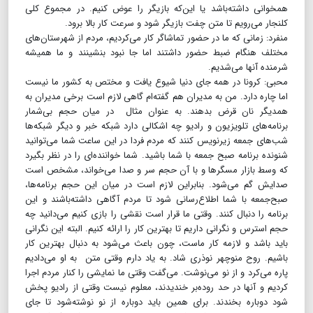
همخوانی داشته‌باشد یا این‌که بازیگر را عوض کنیم. در مجموع کلی
کلنجار می‌رویم تا متن چفت بازیگر شود و سرعت کار بالا برود.
منفرد: زمانی که ما در حضور تماشاگر کار می‌کردیم، مردم از شهرستان‌های
مختلف هنگام ضبط حضور داشتند اما جا نبود بنشینند و ما همیشه
شرمنده آنها می‌شدیم.
محبی: کرونا در همه جای دنیا شیوع یافت و مختص به کشور ما نیست
اما چاره دارد. من به مدیران هم گفته‌ام گاهی لازم است برخی مدیران به
همدیگر نان قرض بدهند. به عنوان مثال در میان حجم بی‌شمار
برنامه‌های تلویزیون و رادیو چه اشکالی دارد شبکه خبر و دیگر شبکه‌ها
شب‌های جمعه زیرنویس کنند که مردم فردا در این ساعت شما می‌توانید
شنونده برنامه صبح جمعه با شما باشید. شما خواننده‌ای را در نظر بگیرد
که وسط بازار مسگرها و با آن حجم سر و صدا می‌خواند، مشخص است
صدایش گم می‌شود. بنابراین لازم است در میان این حجم برنامه‌ها،
صبح‌جمعه با شما اطلاع‌رسانی شود تا مردم آگاهی داشته‌باشند و این
برنامه را دنبال کنند. وقتی ما قرار است نقشی را بازی کنیم می‌دانید چه
حجم استرس و نگرانی داریم تا بهترین کار را ارائه کنیم. البته این نگرانی
باید باشد و لازمه کار ماست، چون باعث می‌شود به دنبال بهترین کار
باشیم. روح منوچهر نوذری شاد. به یاد دارم وقتی متن به او می‌دادیم
پاره می‌کرد و از نو می‌نوشت. می‌گفت وقتی ما نمایشی را کنار مردم اجرا
کردیم و آنها در حد روده‌بر خندیدند، معلوم نیست وقتی از رادیو پخش
شود دوباره بخندند. برای همین باید دوباره از نو نوشته‌شود تا جای