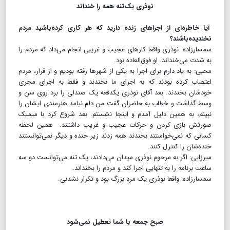
نوذری یک‌تنه همه را خنداند
آیا خاطره‌ای از اجراهای زنده دارید که هر کاری کرده‌باشید مردم
نخندیده‌باشند؟
سمسارزاده: نوذری واقعا کارهای عجیب و غریبی انجام می‌داد که مردم را
به شدت می‌خنداند. او فوق‌العاده بود.
محبی: به یاد دارم برای اجرا به یکی از شهرها رفته بودیم و از قرار، مردم
اعتصاب کرده بودند که به اجرای ما نخندند و فقط به اجرای مجری
خودشان بخندند. بعد آقای نوذری یکدفعه یک صندلی را برد روی سن و
وسط گذاشت و خطاب به حاضران گفت من دلم نیامد هنرمندی ایشان را
نبینم، به همین دلیل آمدم و اینجا نشستم. بعد شروع کرد با میمیک
صورتش بازی کردن و حرکات عجیب و غریب داشتند. همین لحظه
کسانی که نمی‌خواستند بخندند همه زدند زیر خنده و دیگر نمی‌توانستند
خنده‌‌شان را کنترل کنند.
میرزایی: اگر به مرحوم نوذری میدان می‌دادند، یک تنه می‌توانست دو سه
ساعت برنامه را به تنهایی اجرا کند و مردم را بخنداند.
سمسارزاده: واقعا نوذری یک مرد بزرگ بود و تکرار نشدنی.
صبح جمعه با شما تعطیل نمی‌شود