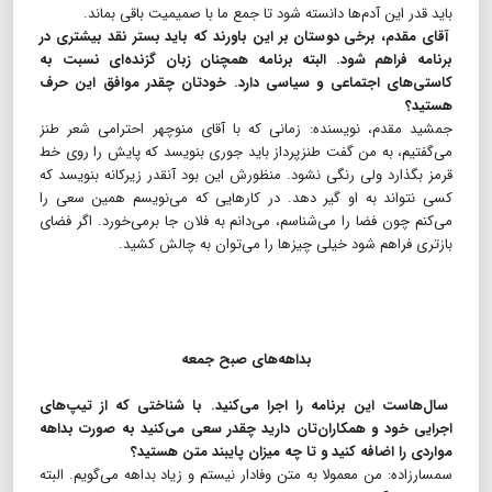
باید قدر این آدم‌ها دانسته شود تا جمع ما با صمیمیت باقی بماند.
آقای مقدم، برخی دوستان بر این باورند که باید بستر نقد بیشتری در
برنامه فراهم شود. البته برنامه همچنان زبان گزنده‌ای نسبت به
کاستی‌های اجتماعی و سیاسی دارد. خودتان چقدر موافق این حرف
هستید؟
جمشید مقدم، نویسنده: زمانی که با آقای منوچهر احترامی شعر طنز
می‌گفتیم، به من گفت طنزپرداز باید جوری بنویسد که پایش را روی خط
قرمز بگذارد ولی رنگی نشود. منظورش این بود آنقدر زیرکانه بنویسد که
کسی نتواند به او گیر دهد. در کارهایی که می‌نویسم همین سعی را
می‌کنم چون فضا را می‌شناسم، می‌دانم به فلان جا برمی‌خورد. اگر فضای
بازتری فراهم شود خیلی چیزها را می‌توان به چالش کشید.‌
بداهه‌های صبح جمعه
سال‌هاست این برنامه را اجرا می‌کنید. با شناختی که از تیپ‌های
اجرایی خود و همکاران‌تان دارید چقدر سعی می‌کنید به صورت بداهه
مواردی را اضافه کنید و تا چه میزان پایبند متن هستید؟
سمسارزاده: من معمولا به متن وفادار نیستم و زیاد بداهه می‌گویم. البته