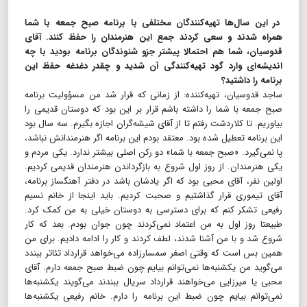
در این سال‌ها تهیه‌کنندگان مختلفی با برنامه صبح جمعه با شما
همراه شدند و سعی کردند جمع این هنرمندان را حفظ کنند. آقای
قدوسیان، شما هم احتمالا پیشتر جزو شنوندگان برنامه بودید با چه
اندیشه‌ای وارد گود تهیه‌کنندگی آن شدید و چقدر دغدغه حفظ این
برنامه را داشتید؟
ساجد قدوسیان، تهیه‌کننده: از زمانی که قرار شد من مسؤولیت برنامه
صبح جمعه با شما را داشته باشم قرار بر این بود که دوستان قدیمی را
بیاوریم. تا کلاردشت رفتم تا از آقای شیشه‌گران اجازه بگیرم. سه سال بود
این برنامه تعطیل شده بود. معتقد بودم این برنامه اگر هنرمندانش نباشد،
پا نمی‌گیرد. «صبح جمعه با شما» دو رکن اصلی بیشتر ندارد. یکی مردم و
یکی هنرمندان. از روز اول شروع به بازگرداندن هنرمندان قدیمی کردیم.
اولین نفر، آقای محبی بود که اگر یادشان باشد در دفتر آهنگساز برنامه،
آقای تیموری قرار گذاشتیم و صحبت کردیم. باید اینجا از خانم نسیم
رفیعی تشکر کنم که برای دسترسی به دوستان خیلی به من کمک کرد.
طبیعتا روز اول به من اعتماد نمی‌کردند چون جوان بودم. بعد که کار
شروع شد و با من آشنا شدند، لطف کردند و کار را ادامه دادیم. برای من
همین بس است که وقتی اصغر سمسارزاده می‌خواهد قرارداد تئاتر ببندد
می‌گوید من یکشنبه‌ها نمی‌توانم بیایم چون ضبط صبح جمعه دارم. آقای
محبی یا میرزایی می‌خواهند قرارداد سریال ببندند می‌گویند یکشنبه‌ها
نمی‌توانم بیایم چون ضبط این برنامه را دارم. خانم رفیعی یکشنبه‌ها