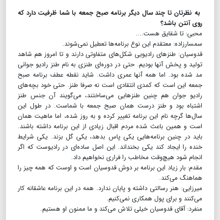
به نظرتان تا چند سال دیگر برنامه صبح جمعه با شما ظرفیت دارد که
روی آنتن باشد؟
محبی: تا شقایق هست....
سمسارزاده: معتقدم این نوع برنامه‌ها تعطیل نمی‌شوند.
قدوسیان: طنزهای رادیویی شکل‌های متفاوتی دارند و تا امروز هم شاهد
تولید و پخش آنها بودیم. حتی در دوره‌ای طنزی به نام طنز رادیو جوانی
مد شده بود. اما همه آنها عمری داشت. شاید نقطه عطف برنامه صبح
جمعه این است که کمدی انتقادی است نه صرفا طنز. حتی خود بچه‌های
رادیو جوان هم چنین طنزهایی می‌ساختند، می‌گویند آن جنس طنز
اشتباه بود و طنز درست همان صبح جمعه با شماست. در طول این
سال‌ها گرچه نام این برنامه تغییر کرده و به روز شده، اما ماهیت همان
است و همین باعث شده مردم اقبال زیادی از این برنامه داشته باشند.
باید در چنین برنامه‌هایی یکی پاس بدهد، یکی گل بزند. یکی شرایط
خنده را ایجاد کند یکی بخنداند. این اصل ساده‌ای در رادیوست که اگر
انجام شود هیچ‌وقت مخاطب را فراری نخواهیم داد.
مقدم: بار زیاد این برنامه بر دوش قدوسیان است و اوست که همه چیز را
هماهنگ می‌کند.
میرزایی: هنر رسالتی داشته و پایان ندارد. همه در این برنامه عاشقانه کار
می‌کنند و برای پول همکاری نمی‌کنیم.
منفرد: آقای قدوسیان خیلی تلاش می‌کند و ما ممنون او هستیم.