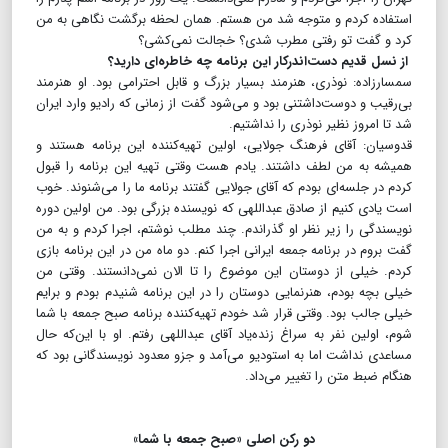
استفاده کردم و متوجه شد من هستم. همان لحظه برگشت نگاهی به من
کرد و گفت تو رفتی مطرب شدی؟ خجالت نمی‌کشی؟
از نسل قدیم دست‌اندرکار این برنامه چه خاطره‌ای دارید؟
سمسارزاده: نوذری، هنرمند بسیار بزرگ و قابل احترامی بود. او هنرمند
بی‌رقیب و دوست‌داشتنی بود و می‌شود گفت از زمانی که رادیو وارد ایران
شد تا امروز نظیر نوذری را نداشتیم.
قدوسیان: آقای فرهنگ جولایی، اولین تهیه‌کننده این برنامه هستند و
همیشه به من لطف داشتند. یادم هست وقتی تهیه این برنامه را قبول
کردم در جلسه‌ای بودم که آقای جولایی گفتند برنامه ما را می‌شنوند. خوب
است یادی کنیم از صادق عبداللهی که نویسنده بزرگی بود. من اولین دوره
نویسندگی را زیر نظر او گذراندم. چند مطلب نوشتم، اجرا کردم و به من
گفت بروم در برنامه جمعه ایرانی اجرا کنم. دو ماه من در این برنامه بازی
کردم. خیلی از دوستان این موضوع را تا الان نمی‌دانستند. وقتی من
خیلی بچه بودم، هنرنمایی دوستان را در این برنامه شنیدم بودم و برایم
خیلی جالب بود. وقتی قرار شد خودم تهیه‌کننده برنامه صبح جمعه با شما
شوم، اولین نفر به سراغ زنده‌یاد آقای عبداللهی رفتم. او با این‌که حال
مساعدی نداشت اما به استودیو می‌آمد و جزو معدود نویسندگانی بود که
هنگام ضبط متن را تغییر می‌داد.
دو رکن اصلی «صبح جمعه با شما»