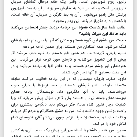
رادیو، روح تلویزیون است. وقتی یک خانم درحال تماشای سریال
تلویزیونی است و بلند می‌شود به غذایش سر بزند از آن به بعد تلویزیون
برایش مثل رادیو می‌شود. از آن به بعد کارگردان سریال، آن خانم است.
با ذهنش دارد دکوپاژ می‌کند. این یعنی معجزه.
غالب شما سال‌هاست همراه این برنامه بودید. چقدر احساس می‌کنید
باید حافظ این میراث باشید؟
حجت: من عاشق این گروه هستم و مدتی که آنها را نمی‌بینم دلم برایشان
تنگ می‌شود. همه استادان من هستند. برای همین ادامه می‌دهم.
نسیم رفیعی، گوینده: من هم همین‌طور هستم. به نظرم خوب می‌شد اگر
بیش از این تشویق می‌شدیم و کارمان مورد توجه قرار می‌گرفت. این
هنرمندان نور چشم مردم هستند و به خاطر آنها به برنامه می‌آیند و در
این مدت بسیاری از آنها دچار کرونا شدند.
داوود منفرد، بازیگر: دوستانی که در این برنامه فعالیت می‌کنند سابقه
۵۰ساله دارند، عاشق کارشان هستند و خط قرمزها را خیلی خوب
می‌شناسند. باید به آنها دلگرمی داد. نویسندگان برنامه همان
نویسنده‌های جمعه ایرانی هستند ولی گاهی سؤال پیش می‌آید که چرا
کیفیت دچار تغییر شده‌است؟ فکر می‌کنم باید دلگرمی بیشتری برای
راحت نوشتن وجود داشته باشد. من به عشق همکارانم و مردم کار می‌کنم
و تا به حال درباره دستمزد حرف نزدم. چون می‌دانم آقای قدوسیان تمام
تلاش خود را می‌کند.
محبی: من افتخار داشتم با استاد میرزایی پیش یک مقام عالی‌رتبه کشور
رفتیم و من به توصیه دوستان حدود ۱۰ دقیقه برنامه اجرا کردم. ایشان