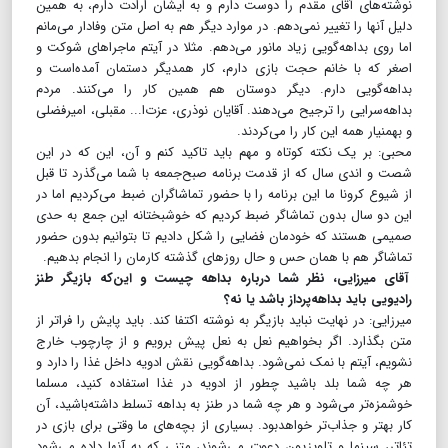
نوشته‌های آقای مقدم را دوست دارم و به ایشان ارادت دارم، به همین
دلیل آنها را تغییر نمی‌دهم. در موارد دیگر هم به اصل متن وفادار می‌مانم
اما روی بداهه‌گویی زیاد مانور می‌دهم. مثلا در آیتم ماجراهای شوکت و
اصغر که با خانم حجت بازی دارم، کار همدیگر دستمان آمده‌است و
بداهه‌گویی دارم. دیگر دوستان هم همین کار را می‌کنند. مردم
بداهه‌سرایی را ترجیح می‌دهند. آقایان نوذری، عزت‌ا... مقبلی، امیرفضلی
و بهمنیار همه این کار را می‌کردند.
محبی: بر یک نکته کوتاه و مهم باید تاکید کنم و آن، این که در این
شصت و اندی سال که از قدمت برنامه صبح‌جمعه با شما می‌گذرد تا قبل
از شیوع کرونا ما این برنامه را با حضور تماشاگران ضبط می‌کردیم اما در
این دو سال بدون تماشاگر ضبط کردیم که خوشبختانه این جمع به حدی
صمیمی هستند که خودمان فضایی را شکل دادیم تا بتوانیم بدون حضور
تماشاگر هم با همان حس و حال روزهای گذشته کارمان را انجام بدهیم.
آقای میرزایی، نظر شما درباره بداهه چیست و این‌که بازیگر طنز
رادیویی باید بداهه‌پرداز باشد یا نه؟
میرزایی: در نهایت نباید بازیگر به نوشته اکتفا کند. باید پایش را فراتر از
متن بگذارد. اگر بخواهیم نعل به نعل پیش برویم و از چارچوب خارج
نشویم، آیتم با نمک نمی‌شود. بداهه‌گویی نقش ادویه داخل غذا را دارد و
هر چه شما بلد باشید چطور از ادویه در غذا استفاده کنید، مسلما
خوشمزه‌تر می‌شود و هر چه شما در طنز به بداهه تسلط داشته‌باشید، آن
کار بهتر و جذاب‌تر خواهدبود. بسیاری از بچه‌های ما وقتی برای بازی در
تئاتر، سینما و تلویزیون دعوت می‌شوند، متنی که به آنها داده می‌شود