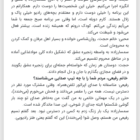
انگیزه اجرا می‌کنیم. خیلی این شخصیت‌ها را دوست دارم. همکارانم در
این برنامه را خیلی دوست دارم و معتقدم بچه‌های رادیو خیلی پاک و
زلال هستند. کارم دوبله است، اما وقتی سر برنامه صبح جمعه با شما
می‌آیم زندگی می‌کنم. کودک درونم که همیشه زنده است، بیشتر فعال
می‌شود و شیطنت می‌کند.
محبی: خانم حجت، روان‌شناسی خوانده و بسیار اهل عرفان و کمک کردن
به محرومان است.
سمسارزاده: به واسطه زنجیره عشق که تشکیل داده کلی موادغذایی آماده
و در مناطق محروم تقسیم می‌کند.
حجت: دوستان هر زمان که خواسته‌ام جمله‌ای برای زنجیره عشق بگویند
و در فضای مجازی بگذارم با جان و دل انجام دادند.
خانم رفیعی، مردم شما را با چه تیپ صدایی می‌شناسند؟
رفیعی: متاسفانه با صدای اپراتور تلفن‌همراه. وقتی مشترک مورد نظر در
دسترس نیست، همه من را مقصر می‌دانند و فحش می‌خورم (می‌خندد)،
حتی در یک مهمانی خانمی به من گفت من به‌خاطر صدای تو چند بار
گوشی شکستم! البته جدای از شوخی، این صدا ماندگار شده است.
سمسارزاده: یک بار زنگ زدم به کسی در دسترس نبود. بعد گفتم نسیم
رفیعی من هستم، وصل شو! (می‌خندد) این که گفتم یعنی طنز رادیویی.