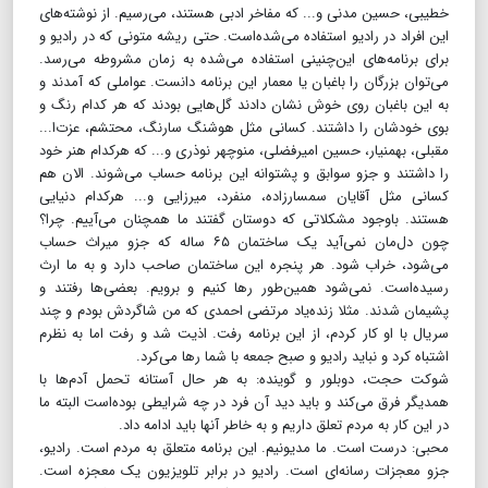
خطیبی،‌ حسین مدنی و... که مفاخر ادبی هستند، می‌رسیم. از نوشته‌های
این افراد در رادیو استفاده می‌شده‌است. حتی ریشه متونی که در رادیو و
برای برنامه‌های این‌چنینی استفاده می‌شده به زمان مشروطه می‌رسد.
می‌توان بزرگان را باغبان یا معمار این برنامه دانست. عواملی که آمدند و
به این باغبان روی خوش نشان دادند گل‌هایی بودند که هر کدام رنگ و
بوی خودشان را داشتند. کسانی مثل هوشنگ سارنگ، محتشم، عزت‌ا...
مقبلی، بهمنیار، حسین امیرفضلی، منوچهر نوذری و... که هرکدام هنر خود
را داشتند و جزو سوابق و پشتوانه این برنامه حساب می‌شوند. الان هم
کسانی مثل آقایان سمسارزاده، منفرد، میرزایی و... هرکدام دنیایی
هستند. باوجود مشکلاتی که دوستان گفتند ما همچنان می‌آییم. چرا؟
چون دل‌مان نمی‌آید یک ساختمان ۶۵ ساله که جزو میراث حساب
می‌شود، خراب شود. هر پنجره این ساختمان صاحب دارد و به ما ارث
رسیده‌است. نمی‌شود همین‌طور رها کنیم و برویم. بعضی‌ها رفتند و
پشیمان شدند. مثلا زنده‌یاد مرتضی احمدی که من شاگردش بودم و چند
سریال با او کار کردم، از این برنامه رفت. اذیت شد و رفت اما به نظرم
اشتباه کرد و نباید رادیو و صبح جمعه با شما رها می‌کرد.
شوکت حجت، دوبلور و گوینده: به هر حال آستانه تحمل آدم‌ها با
همدیگر فرق می‌کند و باید دید آن فرد در چه شرایطی بوده‌است البته ما
در این کار به مردم تعلق داریم و به خاطر آنها باید ادامه داد.
محبی: درست است. ما مدیونیم. این برنامه متعلق به مردم است. رادیو،
جزو معجزات رسانه‌ای است. رادیو در برابر تلویزیون یک معجزه است.