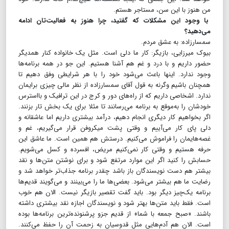
من هنوز با این سن، مستاجر هستم.
با وجود این مشکلات که گفتید، چرا هنوز به فعالیت‌تان ادامه
می‌دهید؟
سمسارزاده: به عشق مردم.
بیوک میرزایی، بازیگر: کار ما دلی است. مثل یک خانواده کنار همدیگر
حضور داریم و با درد و غم هم آشنا هستیم. این جو در همه برنامه‌ها
وجود ندارد. اینها باعث می‌شود خود را با هر شرایطی وفق دهیم تا
همچنان باشیم وگرنه به قول آقای سمسارزاده از نظر مالی چیزی برایمان
ندارد. اشخاصی داریم که از راه‌های دور و کرج در این ترافیک و بااسترس
خودشان را به‌موقع به برنامه می‌رسانند تا مثلا برای یک بخش تار بزنند.
اگر بخواهیم کار دیگری انجام دهیم، درآمد بیشتری داریم اما عاشقانه و
دلی پای کار می‌آییم و وقتی پشت میکروفن قرار می‌گیریم، غم و
غصه‌هایمان را فراموش می‌کنیم. درستش هم همین است. ما عاشق این
حرفه هستیم و وقتی کار نمی‌کنیم مریض، افسرده و کسل می‌شویم.
حسابش را کنید اگر این موارد مرتفع شود و برای نوشتن متن‌ها و نقد
بیشتر هم دست نویسندگان باز باشد چقدر برنامه جذاب‌تر خواهد شد و
رضایت ما هم بیشتر می‌شود. بعضی‌ها ما را می‌بینند و می‌گویند قدیم‌ها
برنامه یک‌چیز دیگر بود. باید گفت تقصیر بازیگر نیست. الان هم خوب
است. فقط باید متن‌ها بهتر شود و نویسندگان اجازه نقد بیشتری داشته
باشند. «صبح جمعه با شما» از قدیم جزو پرشنونده‌ترین برنامه‌ها بوده
است. الان هم آدم‌هایی مثل قدوسیان به زحمت آن را حفظ می‌کنند.