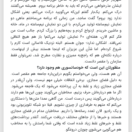
ایشان عذرخواهی می‌کردم که باید به خاطر برنامه بروم. همیشه می‌گفتند
درک می‌کنم. یک‌بار گفتم این‌که می‌گویید درکت می‌کنم، یعنی اشکال
ندارد زود بروم؟ گفت ساجد، من زمانی که برنامه می‌ساختم ماهی دو
نمایش نیم‌ساعته تولید می‌کردم. با این دو نمایش نیم‌ساعته در ماه، خانه
و ماشین خریدم. ازدواج کردم و بچه‌هایم را بزرگ کردم. جالب است من
فکر کنم الان، هفته‌ای ۶۰ نمایش تولید می‌کنم! باز هم هیچ اتفاقی
نمی‌افتد. اشکالی ندارد؛ جوان هستم. البته نزدیک ۱۵سالی است کارم را
شروع کرده‌ام. اما شأن این عزیزان که اینجا هستند بیش از اینهاست.
درباره نکته‌ای هم که راجع‌به ممیزی و نظارت مطرح شد،‌ نمی‌توان فقط
سازمان را مقصر دانست.
منظورتان این است که خودسانسوری هم وجود دارد؟
آن هم هست، ولی می‌خواستم بگویم دراین‌باره جامعه هم مقصر است.
به دلیل فضای مجازی. برخی اتفاقات خیلی مهم نیست، ولی آن‌قدر در
فضای مجازی زیاد و غلط به آن پرداخته می‌شود که یک فاجعه می‌شود.
اگر ما هم درباره‌اش حرف بزنیم، مخاطبان می‌گویند چون این‌ها هم دارند
درباره‌اش می‌گویند پس درست است. من گاهی عمدا متن‌ها را دستکاری
می‌کنم که متهم به طرفداری از چیزی نشویم. قبلا دو شبکه تلویزیونی بود
و یک رادیو. الان تعدد رسانه‌ها را داریم. مخاطبان مدام در فضای مجازی
هستند و خبرها را از جاهای مختلف دریافت می‌کنند. آنقدر برداشت‌های
غلط و خبرهای غلط زیاد شده است که وقتی شما راستش را به مخاطب
هم می‌گویی می‌شوی چوپان دروغگو.