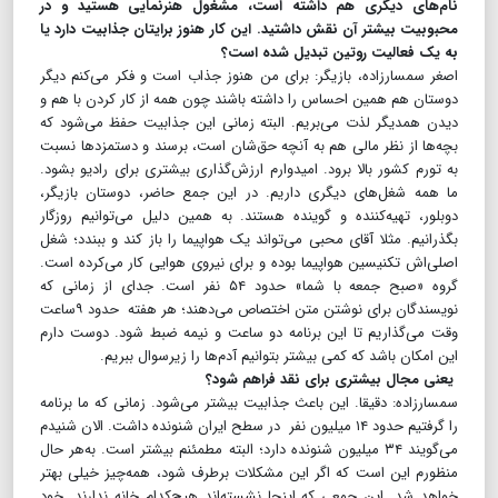
نام‌های دیگری هم داشته است، مشغول هنرنمایی هستید و در
محبوبیت بیشتر آن نقش داشتید. این کار هنوز برایتان جذابیت دارد یا
به یک فعالیت روتین تبدیل شده است؟
اصغر سمسارزاده، بازیگر: برای من هنوز جذاب است و فکر می‌کنم دیگر
دوستان هم همین احساس را داشته باشند چون همه از کار کردن با هم و
دیدن همدیگر لذت می‌بریم. البته زمانی این جذابیت حفظ می‌شود که
بچه‌ها از نظر مالی هم به آنچه حق‌شان است، برسند و دستمزدها نسبت
به تورم کشور بالا برود. امیدوارم ارزش‌گذاری بیشتری برای رادیو بشود.
ما همه شغل‌های دیگری داریم. در این جمع حاضر، دوستان بازیگر،
دوبلور، تهیه‌کننده و گوینده هستند. به همین دلیل می‌توانیم روزگار
بگذرانیم. مثلا آقای محبی می‌تواند یک هواپیما را باز کند و ببندد؛ شغل
اصلی‌اش تکنیسین هواپیما بوده و برای نیروی هوایی کار می‌کرده است.
گروه «صبح جمعه با شما» حدود ۵۴ نفر است. جدای از زمانی که
نویسندگان برای نوشتن متن اختصاص می‌دهند؛ هر هفته حدود ۹ساعت
وقت می‌گذاریم تا این برنامه دو ساعت و نیمه ضبط شود. دوست دارم
این امکان باشد که کمی بیشتر بتوانیم آدم‌ها را زیرسوال ببریم.
یعنی مجال بیشتری برای نقد فراهم شود؟
سمسارزاده: دقیقا. این باعث جذابیت بیشتر می‌شود. زمانی که ما برنامه
را گرفتیم حدود ۱۴ میلیون نفر در سطح ایران شنونده داشت. الان شنیدم
می‌گویند ۳۴ میلیون شنونده دارد؛ البته مطمئنم بیشتر است. به‌هر حال
منظورم این است که اگر این مشکلات برطرف شود، همه‌چیز خیلی بهتر
خواهد شد. این جمعی که اینجا نشسته‌اند هیچ‌کدام خانه ندارند. خود