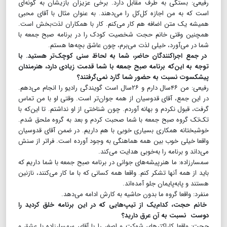
رفیعی: بستگی به طرف مقابل دارد. برخی عزیزان بازیشان به گونه‌ای
است که به من اجازه کل‌کل را می‌دهند. به عنوان مثال با آقای محبی
همیشه یک متن اضافه هم کار می‌کنم. کار با همکاران لذت‌بخش است.
همچنین وقتی خانم حجت شخصیت کودک را در برنامه صبح جمعه با
شما در می‌آورد، خیلی لذت می‌برم، چون عاشق بچه‌ها هستم.
در جمع اجراکنندگان حاضر، شما به لحاظ سنی کوچک‌تر هستید. با
توجه به این‌که برنامه صبح جمعه با شما قدمت زیادی دارد، هنرمندان
پیشکسوت نسبت به حضور شما گارد نمی‌گرفتند؟
رفیعی: من ۴۶سال دارم و ۲۶سال است گویندگی رادیو را انجام می‌دهم.
در این جمع، آقای قدوسیان از همه جوان‌تر است. وقتی او با من تماس
گرفت، قبول نکردم و بهانه آوردم. چون شناختی از او نداشتم. تا این‌که با
تک‌تک گروه صبح جمعه با شما صحبت کردم و بعد به گروه ملحق شدم.
خوشبختانه همکاری بسیاری خوبی با هم داریم. در ضمن آقای قدوسیان
واقعا خیلی خوب بین همه هماهنگی به وجود آورده است. فراتر از سنش
می‌داند و برنامه را به‌خوبی هدایت می‌کند.
سمسارزاده: ما هنرپیشه‌های جوانی در برنامه صبح جمعه با شما داریم که
باید از همه آنها تشکر کنم. واقعا همه کسانی که با ما کار می‌کنند، نازنین
هستند و پابه‌پایمان جلو آمده‌اند.
منفرد: واقعا گروه ما بدون حاشیه به کارش ادامه می‌دهد.
خانم حجت، کدام‌یک از تیپ‌هایی که در این برنامه خلق کردید را
دوست نسبت به آن عرق دارید؟
حجت: واقعا کاراکترهای شوکت و اصغر را با آقای سمسارزاده با عشق و