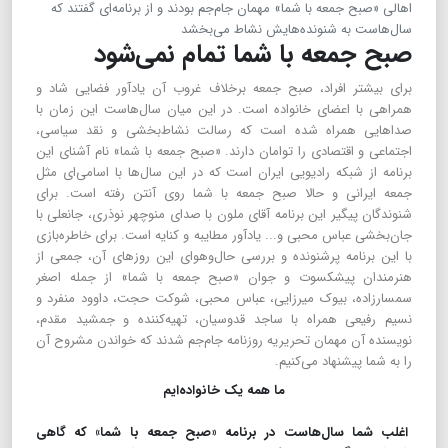
اهالی «صبح جمعه با شما» مهمان جام‌جم بودند و از برنامه‌ای گفتند که
سال‌هاست به شنونده‌هایش نشاط می‌بخشد
صبح جمعه با شما تمام نمی‌شود
برای بیشتر افراد، صبح جمعه برخلاف غروب آن یادآور فضایی شاد و
همراهی با اعضای خانواده است. در این میان سال‌هاست این زمان با
صداهایی همراه شده است که رسالت نشاط‌بخشی و نقد سیاسی،
اجتماعی و اقتصادی را توامان دارند. «صبح جمعه با شما» نام آشنای این
برنامه از شبکه رادیویی ایران است که در این سال‌ها با اسامی‌ای مثل
جمعه ایرانی و حالا صبح جمعه با شما روی آنتن رفته است. برای
شنوندگان پیگیر این برنامه آقای ملون با صدای منوچهر نوذری، جانعلی با
جان‌بخشی عباس محبی و... یادآور مطایبه و کنایه است. برای خاطره‌بازی
با این برنامه پرشنونده و بررسی حال‌وهوای این روزهای آن، جمعی از
هنرمندان پیشکسوت و جوان «صبح جمعه با شما» از جمله اصغر
سمسارزاده، بیوک میرزایی، عباس محبی، شوکت حجت، داوود منفرد و
نسیم رفیعی همراه با ساجد قدوسیان، تهیه‌کننده و جمشید مقدم،
نویسنده آن مهمان تحریریه روزنامه جام‌جم شدند که خواندن مشروح آن
را به شما پیشنهاد می‌کنیم.
ما همه یک خانواده‌ایم
اغلب شما سال‌هاست در برنامه «صبح جمعه با شما» که گاهی