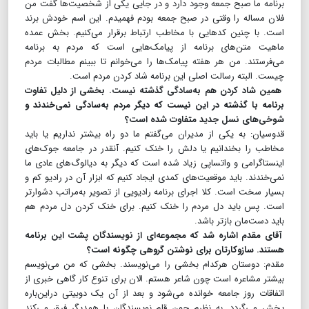
برنامه ما صبح جمعه وجود دارد و در جایی یکی از شخصیت‌ها گفت من
فلان مساله را وقتی در صبح جمعه بودم فهمیدم. این اسم خودش برند
است. با چنین کدهایی با مخاطب ارتباط برقرار می‌کنیم. بخش عمده
ماهیت متن‌های برنامه از پیامک‌هایی است که مردم به برنامه
می‌فرستند. من هر هفته پیامک‌ها را می‌خوانم تا ببینم مطالبات مردم
چیست. البته رسالت اصلی این برنامه شاد کردن مردم است.
همین شاد کردن هم به‌سادگی گذشته نیست. بخشی از دلیل تفاوت
برنامه با گذشته در این نیست که دیگر مردم به‌سادگی نمی‌خندند و
شوخی‌های نسل جدید متفاوت شده است؟
قدوسیان: به یکی از مدیران می‌گفتم ما دو راه بیشتر نداریم یا باید
مخاطب را بخندانیم یا دلش را خنک کنیم. آنقدر در جامعه جوک‌های
اینستاگرامی و واتساپی زیاد شده است که دیگر به دیالوگ‌های عادی ما
نمی‌خندند. باید موقعیت‌های کمدی ایجاد کنیم که ابزار آن در رادیو کم و
بسیار سخت است. کلا اجرای برنامه رادیویی از تصویر به‌مراتب دشوارتر
است. پس باید دل مردم را خنک کنیم. برای خنک کردن دل مردم هم
باید دست‌مان بازتر باشد.
آقای مقدم اشاره شد که مجموعه‌ای از نویسندگان پشت این برنامه
هستند. سازوکارتان برای نوشتن گروهی چگونه است؟
مقدم: دوستان هرکدام بخشی را می‌نویسند. بخشی که من می‌نویسم
بیشتر مشاعره است چون شاعر هستم. الان برای تنوع کار گاهی خبری از
اتفاقات روز جامعه خوانده می‌شود و بعد از آن یک دوبیتی دراین‌باره
پخش می‌گردد. به نظرم چون قلم نویسندگان با همدیگر فرق می‌کند