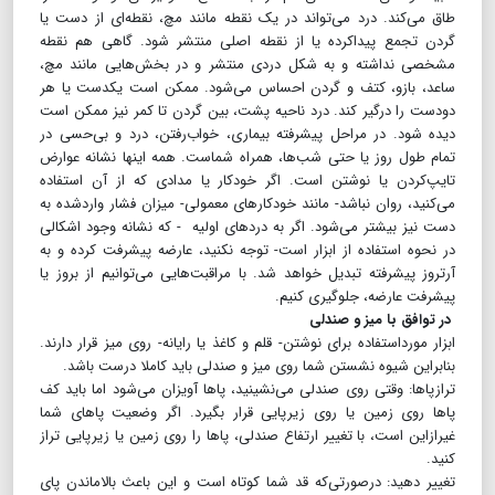
طاق می‌کند. درد می‌تواند در یک نقطه مانند مچ، نقطه‌ای از دست یا
گردن تجمع پیداکرده یا از نقطه اصلی منتشر شود. گاهی هم نقطه
مشخصی نداشته و به شکل دردی منتشر و در بخش‌هایی مانند مچ،
ساعد، بازو، کتف و گردن احساس می‌شود. ممکن است یکدست یا هر
دودست را درگیر کند. درد ناحیه پشت، بین گردن تا کمر نیز ممکن است
دیده شود. در مراحل پیشرفته بیماری، خواب‌رفتن، درد و بی‌حسی در
تمام طول روز یا حتی شب‌ها، همراه شماست. همه اینها نشانه عوارض
تایپ‌کردن یا نوشتن است. اگر خودکار یا مدادی که از آن استفاده
می‌کنید، روان نباشد- مانند خودکارهای معمولی- میزان فشار واردشده به
دست نیز بیشتر می‌شود. اگر به دردهای اولیه - که نشانه وجود اشکالی
در نحوه استفاده از ابزار است- توجه نکنید، عارضه پیشرفت کرده و به
آرتروز پیشرفته تبدیل خواهد شد. با مراقبت‌هایی می‌توانیم از بروز یا
پیشرفت عارضه، جلوگیری کنیم.
در توافق با میز و صندلی
ابزار مورداستفاده برای نوشتن- قلم و کاغذ یا رایانه- روی میز قرار دارند.
بنابراین شیوه نشستن شما روی میز و صندلی باید کاملا درست باشد.
ترازپاها: وقتی روی صندلی می‌نشینید، پاها آویزان می‌شود اما باید کف
پاها روی زمین یا روی زیرپایی قرار بگیرد. اگر وضعیت پاهای شما
غیرازاین است، با تغییر ارتفاع صندلی، پاها را روی زمین یا زیرپایی تراز
کنید.
تغییر دهید: درصورتی‌که قد شما کوتاه است و این باعث بالاماندن پای