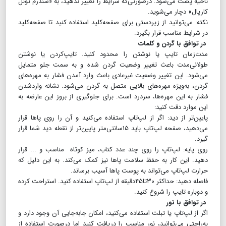
ناحیه پشت می‌شود. درصورتی‌که شرایط را تغییر ندهید، به «سندرم تونل
کارپال» دچار می‌شوید.
نکته: می‌توانید از زیردستی برای صفحه‌کلید استفاده کنید تا صفحه‌کلید
در شرایط مناسب قرار بگیرد.
در توافق با گردن و کلمات
مدت‌زمان تایپ یا نوشتن را محدود کنید. تایپ‌کردن یا نوشتن
طولانی‌مدت باعث تغییر وضعیت گردن شده و به سمت جلو متمایل
می‌شود. این تغییر وضعیت غیرعادی باعث وارد آمدن فشار به مهره‌های
گردن، به‌ویژه مهره‌های بالایی متصل به گردن می‌شود. نشانه واردشدن
فشار به این مهره‌ها، سردرد است. برای جلوگیری از بروز این عارضه به
این موارد دقت کنید:
پایین‌تر از دید: اگر از لپ‌تاپ استفاده می‌کنید و آن را روی پاها قرار
می‌دهید، صفحه لپ‌تاپ باید ۱۵سانتی‌متر پایین‌تر از نقطه دید شما قرار
گیرد.
روی پایه: لپ‌تاپ را روی چند عدد کتاب، میز کوتاه مناسب و ... قرار
دهید. این کار به حفظ سلامت پاها نیز کمک می‌کند. به این دلیل که
حرارت لپ‌تاپ می‌تواند به پوست پاها آسیب برساند.
فاصله دهید: حداکثر ۳۰تا۴۵دقیقه از لپ‌تاپ استفاده کنید. استراحت کرده
و دوباره تایپ را شروع کنید.
در توافق با نور
اگر از لپ‌تاپ یا تبلت استفاده می‌کنید، امکان جابه‌جایی آن وجود دارد و
به‌راحتی می‌توانید، نور مناسب را دریافت کنید اما درصورت استفاده از