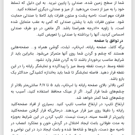
شما از سطح زمین شده، صندلی را پایین‌ نبرید. به این دلیل که تسلط
خود را به میز از دست می‌دهید. از میز و صندلی دیگری استفاده کنید.
فقرات مهم است: ناحیه پشت و ستون فقرات باید کاملا با صندلی حمایت
شود. ستون فقرات باید با پشتی صندلی که کمی به عقب متمایل شده
است، با زاویه ۱۱۰درجه همراستا باشد. اگر مانعی در دو طرف صندلی
احساس کردید، آنها را برداشته یا صندلی را تعویض کنید.
در توافق با صفحه
برگه کاغذ، صفحه رایانه، لپ‌تاپ، تبلت، گوشی همراه و... صفحه‌هایی
هستند که چشم و گردن شما روی آنها متمرکز می‌شود. بنابراین باید از
شرایط مناسب برخوردار باشند تا به گردن فشار وارد نشود.
نقطه وسط: درست نقطه وسط میز را پیداکرده و نمایشگر رایانه را در این
نقطه قرار دهید. فاصله نمایشگر تا شما باید به‌اندازه کشیدگی حداکثر یک
بازو باشد.
کمی بالاتر: بالای صفحه رایانه یا لپ‌تاپ، باید ۵ تا ۶/۷ سانتی‌متر بالاتر از
چشم‌های شما قرار گیرد. اگر از عینک محافظ استفاده کنید، آسیب به
چشم‌های شما کمتر خواهد شد.
ارتفاع تایپ: در ارتفاع مناسب تایپ کنید. بسیاری از افراد صفحه‌کلید
رایانه را دقیقا روی میز قرار می‌دهند. درحالی‌که قرار گرفتن صفحه‌کلید
پایین‌تر از قفسه سینه، درست نیست. تایپ کردن در این شرایط به‌ویژه
به مدت طولانی باعث ایجاد اختلال در گردش خون و عملکرد اعصاب در
ناحیه مچ‌ دست، بازوها و شانه‌ها شده و باعث ایجاد درد در این نواحی و