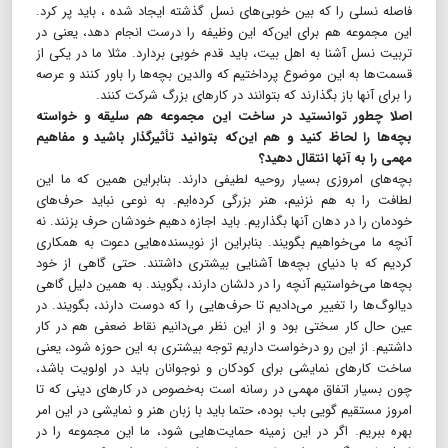
فاصله نسلی را که بین خوبی‌های نسل گذشته ایجاد شده ، باید پر کرد.
این مجموعه هم برای این‌که این وظیفه را درست انجام دهد، یعنی در
تربیت نسل آشنا به اهل بیت، باید قدم خوبی بردارد. مثلا ما در یکی از
قسمت‌ها به این موضوع پرداختیم که والدین بچه‌ها را باور کنند و عرصه
را برای آنها باز بگذارند که بتوانند در کارهای بزرگ شرکت کنند.
اصلا چطور توانستید در ساخت این مجموعه هم سلیقه و خواسته
بچه‌ها را لحاظ کنید و هم این‌که بتوانید تأثیرگذار باشید و مفاهیم
مهمی را به آنها انتقال دهید؟
بچه‌های امروزی بسیار روحیه لطیفی دارند. بنابراین همین که ما این
لطافت را به هم نزنیم، هنر بزرگی کرده‌ایم. به نوعی نباید حرف‌های
خودمان را در دهان آنها بگذاریم. باید اجازه دهیم خودشان حرف بزنند. نه
آنچه ما می‌خواهیم بگویند. بنابراین از نویسنده‌هایی دعوت به همکاری
کردیم که با دنیای بچه‌ها آشنایی بیشتری داشتند. حتی گاهی از خود
بچه‌ها می‌خواستیم آنچه را در دلشان دارند، بگویند. به همین دلیل گاهی
دیالوگ‌ها را تغییر می‌دادیم تا حرف‌هایی را که دوست دارند، بگویند. در
عین حال کار سختی بود و از این نظر می‌دانیم نقاط ضعفی هم در کار
داشتیم. از این رو درخواست داریم توجه بیشتری به این حوزه شود، یعنی
ساخت کارهای نمایشی برای کودکان و نوجوانان باید در اولویت باشد،
چون بسیار اتفاق مهمی در رسانه است به‌خصوص در کارهای دینی که تا
امروز مستقیم گویی باب بوده، حتما باید با زبان هنر و نمایشی در این امر
بهره ببریم. اگر در این زمینه حمایت‌هایی شود، ما این مجموعه را در