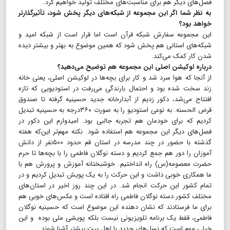
فصل‌های دیگر هم برای مناسبت‌های مختلف تولید خواهیم کرد.
به نظر شما اگر این مجموعه از شبکه‌های دیگر پخش شود، تأثیرگذارتر
خواهد بود؟
این مجموعه سفارش شبکه قرآن است اما قرار است از شبکه امید و
شبکه‌های استانی هم پخش شود که همین موضوع به بهتر و بیشتر دیده
شدن کار کمک می‌کند.
درباره لوکیشن اصلی این مجموعه هم توضیح می‌دهید؟
از آنجا که هوا سرد شد و کار برای بچه‌ها در لوکیشن اصلی، یعنی خانه
زند سخت شده بود و احتمال بارندگی می‌رفت در استودیویی که تازه
افتتاح می‌شد، دکور زدیم از آبدارخانه جدید حسینیه گرفته تا صندوق
قرض الحسنه. به نوعی استودیو را به صورت ۳۶۰درجه به حسینیه تبدیل
کردیم که برای خودمان هم تجربه جالبی بود. امیدوارم این دکور در
فصل‌های دیگر این مجموعه هم استفاده شود. نکته مهم‌تر این‌که هفته
گذشته با حضور در چند مدرسه در استان قم حدود ۵۰۰نفر از دانش
آموزان را دور هم جمع کردیم و دسته نوگلان فاطمی را با بچه‌ها تا حرم
حضرت معصومه(س) راه انداختیم. خوشبختانه آموزش و پرورش هم با
ما همکاری خوبی داشت و این حرکت را به یک پویش تبدیل کردیم و در
تمام کشور این حرکت انجام شد. در این چند روز اخیر در استان‌های
مختلف کشور دسته نوگلان فاطمی راه افتاده است و عکس‌های خوبی هم
برای ما فرستادند که نشان دهنده این موضوع است که حسینیه نوگلان
فاطمی، ققط یک برنامه تلویزیونی نیست بلکه پویشی ملی بوده و این
خیلی مهم است که نسل‌های جدید با اهل بیت بیشتر آشنا شوند.