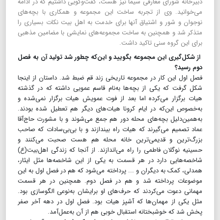
دبیرخانه شورای معارفی سیما نیز هست، گفت‌وگویی داشتیم که در ادامه
می‌خوانید. وی از تجربه ساخت این مجموعه و همکاری با بچه‌های
نوجوان و شور و اشتیاق آنها برای خدمت به اهل بیت نکات بسیاری را
متذکر شد و همچنین به ساخت مجموعه‌های نمایشی با مضامین مذهبی
برای این گروه سنی تاکید داشت.
از شکل‌گیری این مجموعه بگویید و این‌که چطور شد تولید آن به فصل
دوم رسید؟
فصل اول این کار در مجموعه تاریخی زند قم ضبط شد. داستان از اینجا
شکل گرفت که یکی از بچه‌ها به‌نام قاسم عمویی داشته که در گذشته
هیات برگزار می‌کرده اما بعد از فوت عمویش هیات برگزار نمی‌شده و
به‌خصوص این‌که در ایام کرونا هیات‌های دیگر هم تعطیل شده بودند.
به‌همین‌دلیل بچه‌های محله دور هم جمع می‌شوند و با مشورت حاج‌آقا
عماد تصمیم می‌گیرند که هیات راه بیندازند و با بی‌بی‌سادات که صاحب
بزرگ‌ترین و قدیمی‌ترین خانه محله هم هست صحبت می‌کنند و
حسینیه نوگلان فاطمی را راه می‌اندازند. از آنجا که زندگی اهل‌بیت(ع)
شاخصه‌هایی دارد در هر قسمت به یکی از این شاخصه‌ها مثل ایثار،
همدلی، کمک به دیگران و ... پرداخته می‌شود که هم در فصل اول به این
موضوعات پرداخته شد و هم در فصل دوم. همچنین در هر قسمت
مهمانی دعوت می‌کردند که حرف‌های او برایشان به‌نوعی الگوسازی بود.
مثل یکی از مهمان‌ها که آشپز هیات بود. فصل اول در دهه آخر صفر
پخش شد که خوشبختانه استقبال خوبی هم از آن به‌عمل‌آمد.