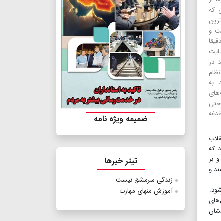
 که
ترین
شت و
قیقا
دایت
د در
نظام
 به
‌های
 حتی
غدغه
ضمیمه ویژه نامه
قلاب
د که
و بر
تیتر خبرها
شند و
زندگی سرمشق نیست
شود.
آموزش منهای مهارت
‌های
یشان