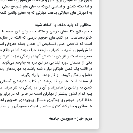
بدون این‌که سودی برای حال و آینده دانش‌آموزان داشته با
و اما نکته کلیدی و اساسی این‌که به جای علم غیرنافع یعن
به آموزش‌های مهارتی بدهد،‌ مهارتی که به معنی واقعی کل
مطالبی که باید حذف یا اضافه شود
حجم بالای کتاب‌های درسی و متناسب نبودن این حجم با 
خانواده‌هاست. در کتاب‌های حجیم درسی که البته در سال‌های
است که شاخص اصلی تشخیص آن همان جمله معروفی است که ب
دانش‌آموزان شاید با ادبیاتی ناپخته حرف بزنند اما در واقع
ضمن جذابیت و افزودن به دانش آنها در زندگی نیز به کارشا
یکی از معلمان دوره ابتدایی در این باره به جام‌جم می‌گوی
در قالب یک فصل طولانی نیاز داشته باشند به مهارت‌های زندگی
تعامل، زندگی گروهی و کار جمعی را یاد بگیرند.
او معتقد است همین که بچه‌ها در کتاب هدیه‌های آسمانی ب
کردن به والدین را بیاموزند و آن را در زندگی به کار ببرند. 
پنبه کدام کشور بیشتر از دیگران است در حالی که در برابر پ
حفظ کردن دروس یا یادگیری مسائل پیچیده‌ای همچون اهرم‌ها
همسالان و خانواده، کنترل خشم و قدرت تصمیم‌گیری و مقابله 
مریم خباز - سرویس جامعه