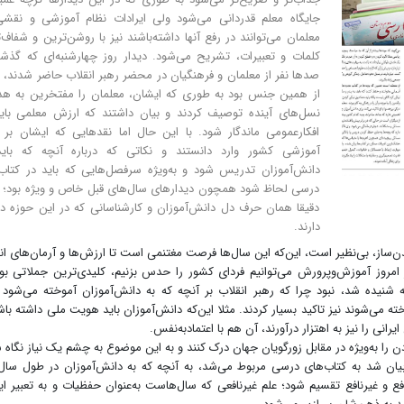
جایگاه معلم قدردانی می‌شود ولی ایرادات نظام آموزشی و نقشی
معلمان می‌توانند در رفع آنها داشته‌باشند نیز با روشن‌ترین و شفاف‌
کلمات و تعبیرات، تشریح می‌شود. دیدار روز چهارشنبه‌ای که گذ
صدها نفر از معلمان و فرهنگیان در محضر رهبر انقلاب حاضر شدند،‌ د
از همین جنس بود به طوری که ایشان،‌ معلمان را مفتخرین به ه
نسل‌های آینده توصیف کردند و بیان داشتند که ارزش معلمی بای
افکارعمومی ماندگار شود. با این حال اما نقدهایی که ایشان بر 
آموزشی کشور وارد دانستند و نکاتی که درباره آنچه که باید
دانش‌آموزان تدریس شود و به‌ویژه سرفصل‌هایی که باید در کتاب
درسی لحاظ شود همچون دیدار‌های سال‌های قبل خاص و ویژه بود؛‌
دقیقا همان حرف دل دانش‌آموزان و کارشناسانی که در این حوزه د
دارند.
 نسلی تمدن‌ساز، بی‌نظیر است،‌ این‌که این سال‌ها فرصت مغتنمی است تا ارزش‌ها و آرمان‌های ان
امروز آموزش‌وپرورش می‌توانیم فردای کشور را حدس بزنیم،‌ کلیدی‌ترین جملاتی بو
ه شنیده شد، نبود چرا که رهبر انقلاب بر آنچه که به دانش‌آموزان آموخته می‌شود 
‌پرورش کشور ساخته می‌شوند نیز تاکید بسیار کردند. مثلا این‌که دانش‌آموزان باید هویت ملی داشته با
انی را نیز به اهتزار در‌آورند، ‌آن هم با اعتماد‌به‌نفس.
دن را به‌ویژه در مقابل زورگویان جهان درک کنند و به این موضوع به چشم یک نیاز نگاه 
ن بیان شد به کتاب‌های درسی مربوط می‌شد، به آنچه که به دانش‌آموزان در طول سال
فع و غیرنافع تقسیم شود؛‌ علم غیرنافعی که سال‌هاست به‌عنوان حفظیات و به تعبیر ا