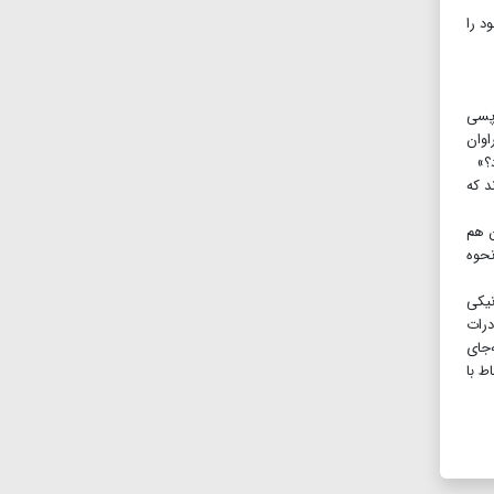
د را
اپسی
اوان
؟»
د که
ن هم
نحوه
نیکی
درات
‌جای
ط با