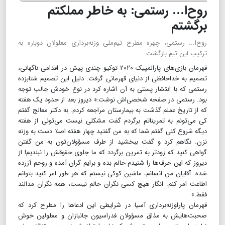
روح‌ا... رستمی: به خاطر مملکتم
برگشتم
روح‌ا... رستمی، چهره مطرح تیم‌ملی وزنه‌برداری معلولان دوباره به
ترکیب این تیم بازگشت.
قهرمان بازی‌های پارالمپیک ۲۰۲۰ توکیو چندی پیش در اقدامی ناگهانی،
تصمیم به خداحافظی از دنیای قهرمانی گرفت. دلیل این تصمیم شتابزده
رستمی که با انتشار پستی به آن اشاره کرد در نوع خودش جالب توجه
بود. رستمی در صفحه شخصی‌اش نوشت:« دیروز بعد از حدود یک هفته
که از تاریخ عملم گذشت به بیمارستان مراجعه کردم. به دکتر معالج گفتم
کی می‌تونم به تمریناتم برگردم گفت مشکلی نیست می‌تونی از هفته
دیگه شروع کنی گفتم شما که به من گفتید چهار هفته اصلا دست به وزنه
نزن. نگاهم کرد و گفت ببخشید از طرف مسؤولان‌تون به من گفتن
گواهی کنید که زودتر به تمرین برگردد که ما جلوی حقوقش را نبندیم! از
دیروز که این حرف‌ها را شنیدم حالم بده و برایم گران آمده و روحم آزرده
شده. آقایان من انسانم، ماشین کوکی نیستم که هر طور امر کنید بتوانم
اطاعت امر کنم. انگار هیچ کسی نگران حالم نیست، همه نگران مدالند
فقط.»
قهرمان پاراوزنه‌برداری آسیا در شرایطی این ادعاها را مطرح کرد که
صحبت‌هایش به مذاق مسؤولان فدراسیون جانبازان و معلولین خوش