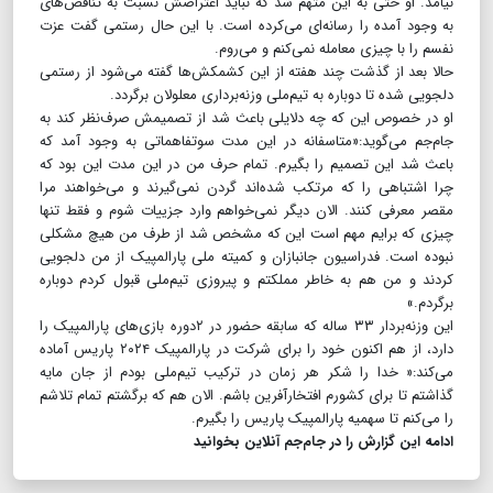
نیامد. او حتی به این متهم شد که نباید اعتراضش نسبت به تناقض‌های
به وجود آمده را رسانه‌ای می‌کرده است. با این حال رستمی گفت عزت
نفسم را با چیزی معامله نمی‌کنم و می‌روم.
حالا بعد از گذشت چند هفته از این کشمکش‌ها گفته می‌شود از رستمی
دلجویی شده تا دوباره به تیم‌ملی وزنه‌برداری معلولان برگردد.
او در خصوص این که چه دلایلی باعث شد از تصمیمش صرف‌نظر کند به
جام‌جم می‌گوید:«متاسفانه در این مدت سوتفاهماتی به وجود آمد که
باعث شد این تصمیم را بگیرم. تمام حرف من در این مدت این بود که
چرا اشتباهی را که مرتکب شده‌اند گردن نمی‌گیرند و می‌خواهند مرا
مقصر معرفی کنند. الان دیگر نمی‌خواهم وارد جزییات شوم و فقط تنها
چیزی که برایم مهم است این که مشخص شد از طرف من هیچ مشکلی
نبوده است. فدراسیون جانبازان و کمیته ملی پارالمپیک از من دلجویی
کردند و من هم به خاطر مملکتم و پیروزی تیم‌ملی قبول کردم دوباره
برگردم.»
این وزنه‌بردار ۳۳ ساله که سابقه حضور در ۲دوره بازی‌های پارالمپیک را
دارد، از هم اکنون خود را برای شرکت در پارالمپیک ۲۰۲۴ پاریس آماده
می‌کند:« خدا را شکر هر زمان در ترکیب تیم‌ملی بودم از جان مایه
گذاشتم تا برای کشورم افتخار‌آفرین باشم. الان هم که برگشتم تمام تلاشم
را می‌کنم تا سهمیه پارالمپیک پاریس را بگیرم.
ادامه این گزارش را در جام‌جم آنلاین بخوانید