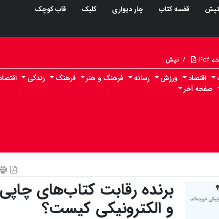
پش
قفسه کتاب
چار دیواری
کلیک
قاب کوچک
Pdf
/
تپش
اقتصاد
ورزش
رسانه
فرهنگ و هنر
فرهنگ
زندگی
اقتصا
صفحه آخر
برنده رقابت کتاب‌های چاپی
و الکترونیکی کیست؟