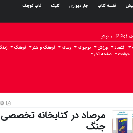
پش
قفسه کتاب
چار دیواری
کلیک
قاب کوچک
Pdf
/
تپش
اقتصاد
ورزش
نوجوانه
رسانه
فرهنگ و هنر
فرهنگ
زندگ
حوادث
صفحه آخر
مرصاد در کتابخانه تخصصی
جنگ