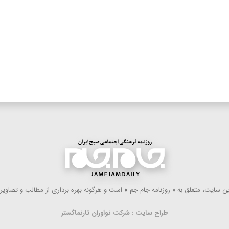
 سایت، متعلق به « روزنامه جام جم » است و هرگونه بهره ‌برداری از مطالب و تصاویر آ
طراح سایت : شرکت نوآوران تارنماگستر