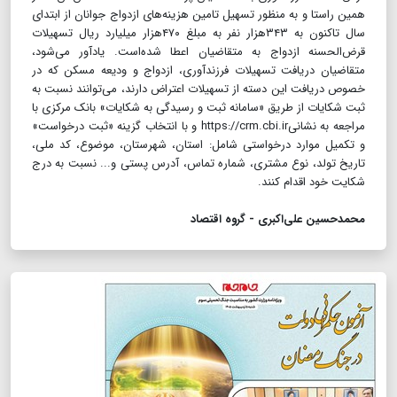
همین راستا و به منظور تسهیل تامین هزینه‌های ازدواج جوانان از ابتدای
سال تاکنون به ۳۴۳هزار نفر به مبلغ ۴۷۰هزار میلیارد ریال تسهیلات
قرض‌الحسنه ازدواج به متقاضیان اعطا شده‌است. یادآور می‌شود،
متقاضیان دریافت تسهیلات فرزندآوری، ازدواج و ودیعه مسکن که در
خصوص دریافت این دسته از تسهیلات اعتراض دارند، می‌توانند نسبت به
ثبت شکایات از طریق «سامانه ثبت و رسیدگی به شکایات» بانک مرکزی با
مراجعه به نشانیhttps://crm.cbi.ir و با انتخاب گزینه «ثبت درخواست»
و تکمیل موارد درخواستی شامل: استان، شهرستان، موضوع،‌ کد ملی،
تاریخ تولد، نوع مشتری، شماره تماس، آدرس پستی و... نسبت به درج
شکایت خود اقدام کنند.
محمدحسین علی‌اکبری - گروه اقتصاد