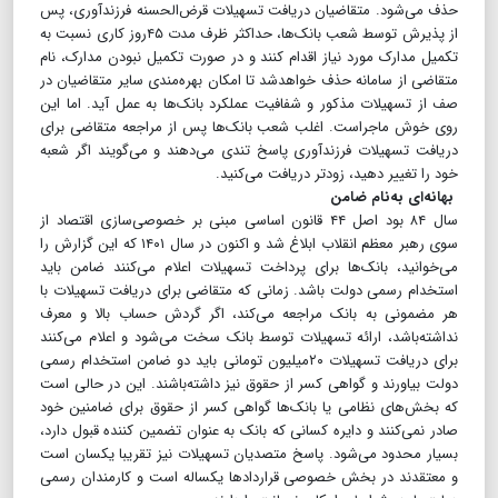
حذف می‌شود. متقاضیان دریافت تسهیلات قرض‌الحسنه فرزندآوری، پس
از پذیرش توسط شعب بانک‌ها، حداکثر ظرف مدت ۴۵روز کاری نسبت به
تکمیل مدارک مورد نیاز اقدام کنند و در صورت تکمیل نبودن مدارک، نام
متقاضی از سامانه حذف خواهدشد تا امکان بهره‌مندی سایر متقاضیان در
صف از تسهیلات مذکور و شفافیت عملکرد بانک‌ها به عمل آید. اما این
روی خوش ماجراست. اغلب شعب بانک‌ها پس از مراجعه متقاضی برای
دریافت تسهیلات فرزندآوری پاسخ تندی می‌دهند و می‌گویند اگر شعبه
خود را تغییر دهید، زودتر دریافت می‌کنید.
بهانه‌ای به‌نام ضامن
سال ۸۴ بود اصل ۴۴ قانون اساسی مبنی بر خصوصی‌سازی اقتصاد از
سوی رهبر معظم انقلاب ابلاغ شد و اکنون در سال ۱۴۰۱ که این گزارش را
می‌خوانید، بانک‌ها برای پرداخت تسهیلات اعلام می‌کنند ضامن باید
استخدام رسمی دولت باشد. زمانی که متقاضی برای دریافت تسهیلات با
هر مضمونی به بانک مراجعه می‌کند، اگر گردش حساب بالا و معرف
نداشته‌باشد، ارائه تسهیلات توسط بانک سخت می‌شود و اعلام می‌کنند
برای دریافت تسهیلات ۲۰میلیون تومانی باید دو ضامن استخدام رسمی
دولت بیاورند و گواهی کسر از حقوق نیز داشته‌باشند. این در حالی است
که بخش‌های نظامی یا بانک‌ها گواهی کسر از حقوق برای ضامنین خود
صادر نمی‌کنند و دایره کسانی که بانک به عنوان تضمین کننده قبول دارد،
بسیار محدود می‌شود. پاسخ متصدیان تسهیلات نیز تقریبا یکسان است
و معتقدند در بخش خصوصی قراردادها یکساله است و کارمندان رسمی