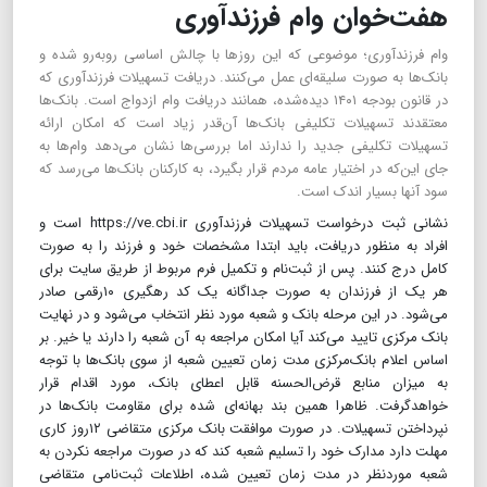
هفت‌خوان وام فرزندآوری
وام فرزندآوری؛ موضوعی که این روزها با چالش اساسی روبه‌رو شده و
بانک‌ها به صورت سلیقه‌ای عمل می‌کنند.‌ دریافت تسهیلات فرزندآوری که
در قانون بودجه ۱۴۰۱ دیده‌شده، همانند‌ دریافت وام ازدواج است. بانک‌ها
معتقدند تسهیلات تکلیفی بانک‌ها آن‌قدر زیاد است که امکان ارائه
تسهیلات تکلیفی جدید را ندارند اما بررسی‌‌ها نشان می‌دهد وام‌‌ها به
جای این‌که در اختیار عامه مردم قرار بگیرد، به کارکنان بانک‌ها می‌رسد که
سود آنها بسیار اندک است.
نشانی ثبت درخواست تسهیلات فرزندآوری https://ve.cbi.ir است و
افراد به منظور دریافت، باید ابتدا مشخصات خود و فرزند را به صورت
کامل درج کنند. پس از ثبت‌نام و تکمیل فرم مربوط از طریق سایت برای
هر یک از فرزندان به صورت جداگانه یک کد‌ رهگیری ۱۰رقمی صادر
می‌شود. در این مرحله بانک و شعبه مورد نظر انتخاب می‌شود و در نهایت
بانک مرکزی تایید می‌کند آیا امکان مراجعه به آن شعبه را دارند یا خیر. بر
اساس اعلام بانک‌مرکزی مدت زمان تعیین شعبه از سوی بانک‌ها با توجه
به میزان منابع قرض‌الحسنه قابل اعطای بانک، مورد اقدام قرار
خواهدگرفت. ظاهرا همین بند بهانه‌ای شده برای مقاومت بانک‌ها در
نپرداختن تسهیلات. در صورت موافقت بانک مرکزی متقاضی ۱۲روز کاری
مهلت دارد مدارک خود را تسلیم شعبه کند که در صورت مراجعه نکردن به
شعبه موردنظر در مدت زمان تعیین شده،‌ اطلاعات ثبت‌نامی متقاضی