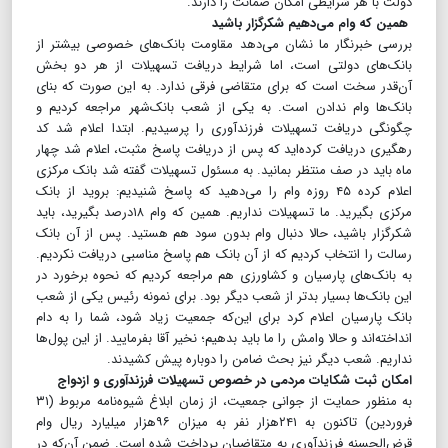
دولت با هر شرایطی امکان ضمانت را دارند.
همین که وام می‌دهیم شکرگزار باشید
بررسی خبرنگار ما نشان می‌دهد مقاومت بانک‌های خصوصی بیشتر از
بانک‌های دولتی است، اما شرایط دریافت تسهیلات از هر دو بخش
آن‌قدر سخت است که برای متقاضی فرقی ندارد. به این صورت که بنای
بانک‌ها وام ندادن است. به یکی از شعب بانک‌شهر مراجعه کردیم و
چگونگی دریافت تسهیلات فرزندآوری را پرسیدیم. ابتدا اعلام شد کد
رهگیری دریافت کرده‌اید که پس از دریافت پاسخ مثبت، اعلام شد چهار
ماه باید در صف منتظر بمانید. به مسئول تسهیلات گفته شد بانک مرکزی
اعلام کرده ۴۵ روزه وام را می‌دهید که پاسخ شنیدیم: بروید از بانک
مرکزی بگیرید. ما تسهیلات نداریم. همین که وام ۱۸درصد بگیرید، باید
شکرگزار باشید، حالا دنبال وام بدون سود هم هستید. پس از آن بانک
رسالت را انتخاب کردیم که از آن بانک هم پاسخ مناسبی دریافت نکردیم.
به بانک‌های پارسیان و کشاورزی هم مراجعه کردیم که نحوه برخورد در
این بانک‌ها بسیار بدتر از شعب دیگر بود. برای نمونه رئیس یکی از شعب
بانک پارسیان اعلام کرد برای این‌که جمعیت زیاد شود، شما را به دام
انداخته‌اند و حالا وامش را ما باید بدهیم؛ نخیر آقا بفرمایید. از این پول‌ها
نداریم. شعب دیگر نیز بحث ضامن را دوباره پیش کشیدند.
امکان ثبت شکایات مردمی در خصوص تسهیلات فرزندآوری و ازدواج
به منظور حمایت از جوانی جمعیت، از زمان ابلاغ شیوه‌نامه مربوط (۳۱
فروردین) تاکنون به ۲۴۱هزار نفر به میزان ۹۶هزار میلیارد ریال‌ وام
قرض‌الحسنه فرزندآوری به متقاضیان پرداخت شده‌ است. ضمن آن‌که در