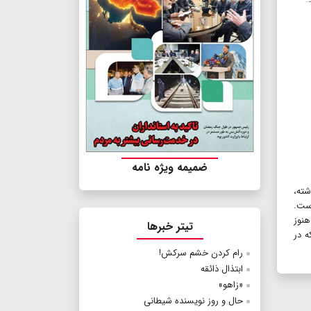
ضمیمه ویژه نامه
شته،
‌است.
 هنوز
تیتر خبرها
ه در
رام کردن خشم سرکش!
ابتذال ذائقه
«زاهو»
حال و روز نویسنده شیطانی