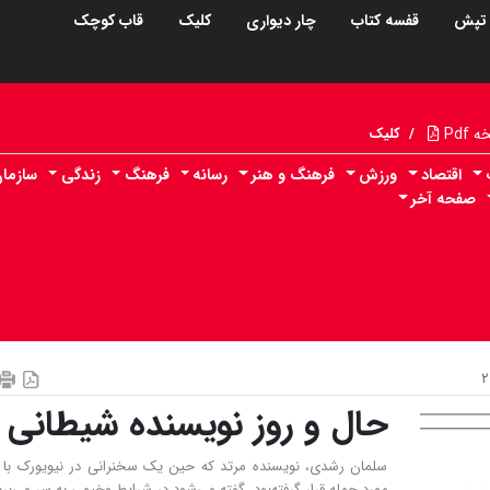
تپش
قفسه کتاب
چار دیواری
کلیک
قاب کوچک
Pdf
/
کلیک
اقتصاد
ورزش
فرهنگ و هنر
رسانه
فرهنگ
زندگی
سازما
صفحه آخر
حال و روز نویسنده شیطانی
سلمان رشدی، نویسنده مرتد که حین یک سخنرانی در نیویورک با 
مورد حمله قرار گرفته‌بود، گفته می‌شود در شرایط وخیمی به سر می‌برد