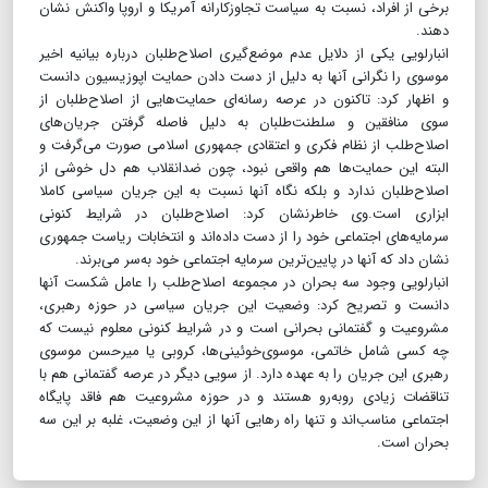
برخی از افراد، نسبت به سیاست تجاوزکارانه آمریکا و اروپا واکنش نشان
دهند.
انبارلویی یکی از دلایل عدم موضع‌گیری اصلاح‌طلبان درباره بیانیه اخیر
موسوی را نگرانی آنها به دلیل از دست دادن حمایت اپوزیسیون دانست
و اظهار کرد: تاکنون در عرصه رسانه‌ای حمایت‌هایی از اصلاح‌طلبان از
سوی منافقین و سلطنت‌طلبان به دلیل فاصله گرفتن جریان‌های
اصلاح‌طلب از نظام فکری و اعتقادی جمهوری اسلامی صورت می‌گرفت و
البته این حمایت‌ها هم واقعی نبود، چون ضدانقلاب هم دل‌ خوشی از
اصلاح‌طلبان ندارد و بلکه نگاه آنها نسبت به این جریان سیاسی کاملا
ابزاری است.وی خاطرنشان کرد: اصلاح‌طلبان در شرایط کنونی
سرمایه‌های اجتماعی خود را از دست داده‌اند و انتخابات ریاست جمهوری
نشان داد که آنها در پایین‌ترین سرمایه اجتماعی خود به‌سر می‌برند.
انبارلویی وجود سه بحران در مجموعه اصلاح‌طلب را عامل شکست آنها
دانست و تصریح کرد: وضعیت این جریان سیاسی در حوزه رهبری،
مشروعیت و گفتمانی بحرانی است و در شرایط کنونی معلوم نیست که
چه کسی شامل خاتمی، موسوی‌خوئینی‌ها، کروبی یا میرحسن موسوی
رهبری این جریان را به عهده دارد. از سویی دیگر در عرصه گفتمانی هم با
تناقضات زیادی روبه‌رو هستند و در حوزه مشروعیت هم فاقد پایگاه
اجتماعی مناسب‌اند و تنها راه رهایی آنها از این وضعیت، غلبه بر این سه
بحران است.