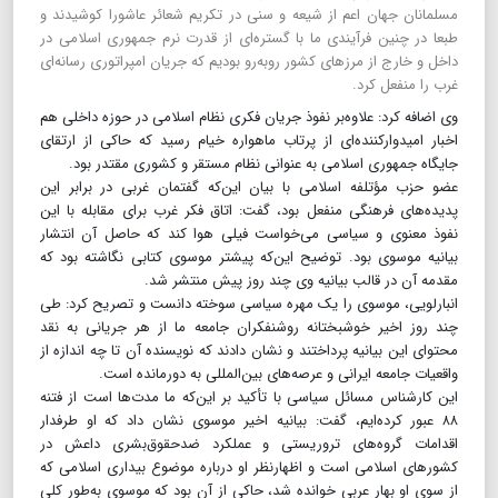
مسلمانان جهان اعم از شیعه و سنی در تکریم شعائر عاشورا کوشیدند و
طبعا در چنین فرآیندی ما با گستره‌ای از قدرت نرم جمهوری اسلامی در
داخل و خارج از مرزهای کشور روبه‌رو بودیم که جریان امپراتوری رسانه‌ای
غرب را منفعل کرد.
وی اضافه کرد: علاوه‌بر نفوذ جریان فکری نظام اسلامی در حوزه داخلی هم
اخبار امیدوارکننده‌ای از پرتاب ماهواره خیام رسید که حاکی از ارتقای
جایگاه جمهوری اسلامی به عنوانی نظام مستقر و کشوری مقتدر بود.
عضو حزب مؤتلفه اسلامی با بیان این‌که گفتمان غربی در برابر این
پدیده‌های فرهنگی منفعل بود، گفت: اتاق فکر غرب برای مقابله با این
نفوذ معنوی و سیاسی می‌خواست فیلی هوا کند که حاصل آن انتشار
بیانیه موسوی بود. توضیح این‌که پیشتر موسوی کتابی نگاشته بود که
مقدمه آن در قالب بیانیه وی چند روز پیش منتشر شد.
انبارلویی، موسوی را یک مهره سیاسی سوخته دانست و تصریح کرد: طی
چند روز اخیر خوشبختانه روشنفکران جامعه ما از هر جریانی به نقد
محتوای این بیانیه پرداختند و نشان دادند که نویسنده آن تا چه اندازه از
واقعیات جامعه ایرانی و عرصه‌های بین‌المللی به دورمانده است.
این کارشناس مسائل سیاسی با تأکید بر این‌که ما مدت‌ها است از فتنه
۸۸ عبور کرده‌ایم، گفت: بیانیه اخیر موسوی نشان داد که او طرفدار
اقدامات گروه‌های تروریستی و عملکرد ضدحقوق‌بشری داعش در
کشورهای اسلامی است و اظهارنظر او درباره موضوع بیداری اسلامی که
از سوی او بهار عربی خوانده شد، حاکی از آن بود که موسوی به‌طور کلی