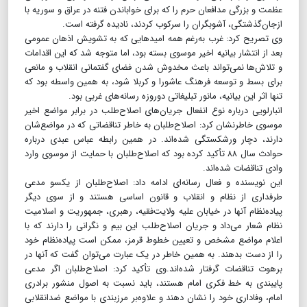
عظمت و بزرگی مدافعان حرم را که برای خواباندن فتنه در عراق و سوریه با
ازجان‌گذشتگی، آشوبگران را سرکوب کردند، نادیده گرفته است.
وی تصریح کرد: غرب به‌رغم همه امیدهایی که به تشویش اذهان عمومی
بعد از انتشار بیانیه اخیر موسوی بسته بود، اما متوجه شد که این اقدامات
و تلاش‌ها نمی‌تواند باعث مخدوش شدن فضای گفتمانی انقلاب و مانعی
برای بسط و توسعه فرهنگ عاشورا و کربلا شود، به همین واسطه بود که
تنها اثر این بیانیه، مانور تبلیغاتی دوروزه رسانه‌های غربی بود.
انبارلویی درباره نوع انفعال جریان‌های اصلاح‌طلب در برابر مواضع اخیر
موسوی خاطرنشان کرد: اصلاح‌طلبان به خاطر تناقضاتی که در مواضع‌شان
دارند، دچار ورشکستگی شده‌اند. در همین رابطه عباس عبدی درباره
حوادث سال ۸۸ تأکید کرده بود که اصلاح‌طلبان با حمایت از موسوی وارد
وادی تناقضات شده‌اند.
این نویسنده و فعال رسانه‌ای ادامه داد: اصلاح‌طلبان از یکسو مدعی
طرفداری از نظام و انقلاب و قانون اساسی هستند و از سوی دیگر
پیاده‌نظام آنها در خیابان علیه ولایت‌فقیه، رهبری، جمهوریت و اسلامیت
نظام شعار می‌داد و جریان اصلاح‌طلب این بیم و نگرانی را دارند که با
اعلام مواضع مشخص و تعیین خطوط قرمز، ممکن است پیاده‌نظام خود
را از دست بدهند. به همین خاطر در یک عبارت می‌توان گفت که آنها در
برهوت تناقضات گرفتار شده‌اند.وی تأکید کرد: اصلاح‌طلبان اگر مدعی
پایبندی به خط فکری امام هستند، باید نسبت به اصول منشور برادری
امام، وفاداری خود را نشان دهند و علاوه‌بر مرزبندی با مواضع ضدانقلابی