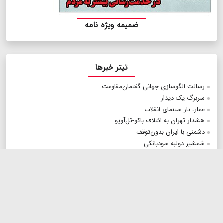
ضمیمه ویژه نامه
تیتر خبرها
رسالت الگوسازی جهانی گفتمان‌مقاومت
سربرگ یک دیدار
عمار، یار سینمای انقلاب
هشدار تهران به ائتلاف باکو‌-تل‌آویو
دشمنی با ایران بدون‌توقف
شمشیر دولبه سودبانکی
معجون مرگ؛ کرونا، مازوت و آلودگی‌هوا
نیم‌فصل سرخ
نقاش معترض به تخریب‌طبیعت و هوای‌آلوده
چهار زندگی؛ چهار قهرمان