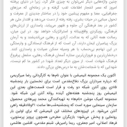
چنین واژه‌هایی دیگر نمی‌توان به چیزی فکر کرد، زیرا در دنیای پرفتنه
امروز که عصر انفجار اطلاعات لقب گرفته و در زمانه‌ای که مرزهای
جغرافیایی، معنا و مفهوم پیشین خود را در ساختار جدیدی از معرفت و
تحول مبنایی در حیات بشری، رفته رفته از دست می‌دهد و اقتدار ملی هر
کشور در بعد فرهنگی آن جلوه و ظهور می‌یابد، پاسداری از ارزش‌های
فرهنگی، رویکردی واقع‌بینانه و استراتژیک خواهد بود. در این میان،
رسالت همه آنانی که به عدالت، آزادی و رهایی می‌اندیشند و به آرمان
بزرگ پیامبران ایمان دارند، آن است که از فرهنگ ایستادگی و وارستگی
در این تهاجم بی‌حساب با هر وسیله ممکن صیانت و پاسداری کنند.
درخشان‌ترین و فروزان‌ترین ستاره آسمان فرهنگ رهایی، مشعل پرفروغ
فرهنگ شهادت است. از سوی دیگر تعداد شهدا در کشور ما کم نیست،
شهدایی که با شجاعت‌شان به ما درس‌های بزرگی دادند.
اکنون یک مجموعه انیمیشن با عنوان نام‌ها به کارگردانی رضا میرکریمی
که درباره سرداران بزرگ دفاع‌مقدس است برای نخستین بار پنجشبنه
۱۵دی روی آنتن شبکه دو رفت و قرار است قسمت‌های بعدی این
انیمیشن روز پنجشنبه‌ هفته‌های آینده روانه آنتن این شبکه شود.
مجموعه کمیک موشن «نام‌ها» به تهیه‌کنندگی محمد پیرهادی محصول
سازمان سینمایی سوره است که پنجشنبه‌‌شب‌ها ساعت ۲۱و۱۵دقیقه راهی
آنتن می‌شود. در اپیزودهای مختلف این انیمیشن که برای اولین بار
رونمایی و پخش می‌شود؛ بازیگران مطرحی همچون پرویز پرستویی،
فرهاد اصلانی، امیر جعفری، ریما رامین‌فر، شبنم مقدمی، افشین هاشمی