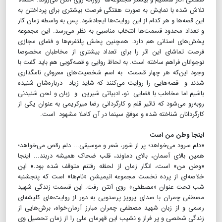
تلاش شده با نمایش به صورت هفتگی فرصت بیشتری برای پرداختن به
این قصه‌ها و هر کدام از این روایت‌ها ایجادشود. پس به واسطه زمان کار
و تعداد محدود قسمت‌ها انتخاب مناسبی به نظر می‌رسد. این مجموعه
پخش‌های استانی هم دارد. همچنین پخش پلتفرم‌ها و فضای مجازی
فرصت تماشای این اثر را برای تعداد بیشتری از مخاطبان مخصوصا
نوجوانان فراهم ساخته است. به لحاظ روایی و قصه‌گویی هم باید گفت با
وجود این‌که هر چهار قسمت به اسم شخصیت‌های معروفی نامگذاری
شدند و قصه‌هایی را روایت می‌کنند که شاید زیاد د‌رباره‌شان شنیده
باشیم اما مخاطب با فضایی نو، ادبیاتی شیرین و زبان و لحن شنیدنی
رو‌به‌رو می‌شود که تاثیر قلم و کارگردانی رضا میرکریمی به عنوان یکی از
کارگردانان شناخته شده و موفق سینما در آن کاملا مشهود است.
اینجا وطن من است
«دلم سرود می‌خواهد؛ پر از شور، شعر و موسیقی... دلم رقص می‌خواهد؛
همین بالای آسمان، بالای دماوند، قلب ضحاک همیشه دربند... اینجا
«وطن من» است، انگار زمان از لحظه رفتنم متوقف شده بود.» این
خلاصه‌ای از پرده نخست مجموعه انیمیشن «نام‌ها» است که پنجشنبه
شب تحت عنوان «مصطفی» روی آنتن رفت. این قسمت زندگی شهید
مصطفی چمران با صدای پرویز پرستویی به دور از روایت‌های کلیشه‌ای
رسمی و از زبان شهید مصطفی چمران مبارز آرمان‌خواه، برش‌هایی از
زندگی شخصی و پر فراز و نشیب این قهرمان ملی را از زمان تحصیل وی