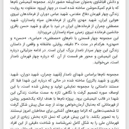
و دانش اقباشاوی به‌عنوان صداپیشه حضور دارند. مجموعه انیمیشن نام‌ها
که با فرم کمیک‌موشن ساخته شده است در چهار اپیزود متفاوت به روایت
زندگی چهار قهرمان دفاع مقدس، شهید عباس دوران از فرماندهان نیروی
هوایی ایران، شهید مهدی باکری از فرماندهان سپاه پاسداران، شهید
مصطفی چمران از فرماندهان ایران در نبرد با عراق و شهید حسن باقری
جانشین فرمانده نیروی زمینی سپاه پاسداران می‌پردازد.
این مجموعه چهار قسمتی با نام‌های «مصطفی»، «عباس»، «حسن» و
«مهدی» هرکدام در مدت ۳۰ دقیقه، روایتی عاشقانه و واقعی از داستان
زندگی این چهار سردار نامدار بزرگ ایران است. در ادامه جزئیاتی درباره
این انیمیشن و محور هر قسمت از آن که درباره چهار قهرمان نامدار
است، می‌خوانید.
مجموعه نام‌ها براساس شهدای نامدار (شهید چمران، شهید دوران، شهید
باقری و شهید باکری) ساخته شده در حالی که درباره این شهدا قبلا کار
مستند داستانی یا مجموعه نمایشی تولید و پخش شده است، با این
اوصاف سوره تصمیم گرفت با نگاهی تازه به سمت ساخت زندگی این
شهدا در قالب انیمیشن برود. پروژه نام‌ها با هدف ارائه یک‌تصویر روشن
از قهرمانانی که به‌دنبال آرمان‌خواهی بودند از چند سال پیش شکل گرفت
تا شخصیت‌هایی که الزاما چهره‌های آشنایی برای مخاطبان امروز نیستنند
را به تصویر بکشد. با این پیش فرض که نسل تازه بخش زیادی از این
قهرمانان ملی را به شکل کامل نمی‌شناسد و شناخت دقیقی از این افراد
ندارد و عمدتا تصویری که از این افراد ساخته شده، تصویر قهرمانان دست