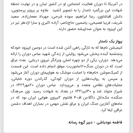
در آمریکا تا دوران فعالیت اجتماعی او در کشور لبنان و در نهایت لحظه
شهادت این بزرگمرد نامدار را به تصویر کشید. علاوه بر پرویز پرستویی،
دانش اقباشاوی، رعنا ابراهیم، سوده شرحی، مهرداد معمارزاده، سعید
شریف، فریبا فصیحی، یاسمین حاج‌ناصر، آزاده اکبری و سارا اژده‌فر نیز در
این اپیزود به عنوان صداپیشه حضور دارند.
پرواز یک نامدار
انیمیشن نام‌ها که به تازگی راهی آنتن شده است در دومین اپیزود خودکه
پنجشنبه آینده پخش می‌شود روایتی از زندگی شهید عباس دوران را ارائه
می‌دهد. دوران، یکی از دو چهره اصلی ویرانگر نیروی دریایی بعث عراق
است که در دوران جنگ۱۲۰ماموریت موفق انجام داده است. این قسمت
از کمیک‌موشن «نام‌ها» با اصابت موشک به هواپیمای دوران آغاز می‌شود
و سپس به روایت‌هایی از دوران کودکی، گذراندن دوره خلبانی،
عملیات‌های نظامی متعدد و...می‌پردازد. عباس دوران ۲۰مهر۱۳۲۹ در
شیراز متولد شد و ۳۰تیر۱۳۶۱ در بغداد به شهادت رسید. وی سرهنگ
جنگنده مک‌دانل داگلاس اف-۴ فانتوم ۲نیروی هوایی ایران بود که در
ماه‌های آغازین جنگ ایران و عراق نقش مهمی در بمباران اهداف دشمن
عراقی ایفا کرد.
فاطمه عودباشی - دبیر گروه رسانه