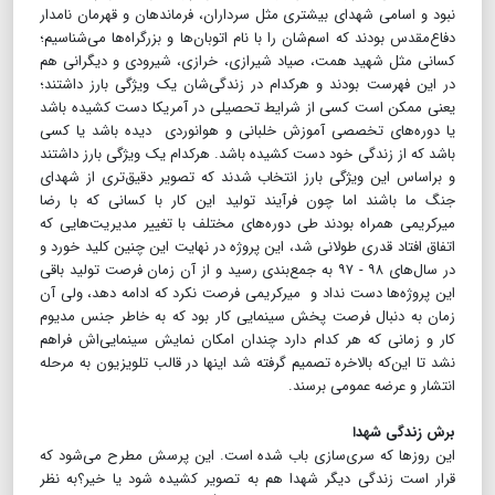
نبود و اسامی شهدای بیشتری مثل سرداران، فرماندهان و قهرمان نامدار
دفاع‌مقدس بودند که اسم‌شان را با نام اتوبان‌ها و بزرگراه‌ها می‌شناسیم؛
کسانی مثل شهید همت، صیاد شیرازی، خرازی، شیرودی و دیگرانی هم
در این فهرست بودند و هرکدام در زندگی‌شان یک ویژگی بارز داشتند؛
یعنی ممکن است کسی از شرایط تحصیلی در آمریکا دست کشیده باشد
یا دوره‌های تخصصی آموزش خلبانی و هوانوردی دیده باشد یا کسی
باشد که از زندگی خود دست کشیده باشد. هرکدام یک ویژگی بارز داشتند
و براساس این ویژگی بارز انتخاب شدند که تصویر دقیق‌تری از شهدای
جنگ ما باشند اما چون فرآیند تولید این کار با کسانی که با رضا
میرکریمی همراه بودند طی دوره‌های مختلف با تغییر مدیریت‌هایی که
اتفاق افتاد قدری طولانی شد، این پروژه در نهایت این چنین کلید خورد و
در سال‌های ۹۸ - ۹۷ به جمع‌بندی رسید و از آن زمان فرصت تولید باقی
این پروژه‌ها دست نداد و میرکریمی فرصت نکرد که ادامه دهد، ولی آن
زمان به دنبال فرصت پخش سینمایی کار بود که به خاطر جنس مدیوم
کار و زمانی که هر کدام دارد چندان امکان نمایش سینمایی‌اش فراهم
نشد تا این‌که بالاخره تصمیم گرفته شد اینها در قالب تلویزیون به مرحله
انتشار و عرضه عمومی برسند.
برش زندگی شهدا
این روزها که سری‌سازی باب شده است. این پرسش مطرح می‌شود که
قرار است زندگی دیگر شهدا هم به تصویر کشیده شود یا خیر؟به نظر