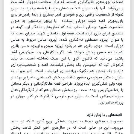
منتخب چهره‌های تاثیرگذاری هستند که برای مخاطب نوجوان آشناست
و می‌تواند آنها را به عنوان شخصیت‌های مرتبط با قصه بپذیرد. به عنوان
نمونه از شخصیت واقعی زن و شوهری امیر جعفری و ریما رامین‌فر برای
باورپذیری قصه شهید دوران استفاده یا پرویز پرستویی به عنوان
شخصیت شهید چمران انتخاب شد که نقش‌های ماندگار این گونه در
سینمای ایران بازی کرده است. قصه اول، داستان شهید چمران است که
با عنوان اپیزود مصطفی نام‌گذاری شده. اپیزود عباس مربوط به عباس
دوران است. مهدی باکری هم می‌شود اپیزود مهدی و اپیزود حسن باقری
هم به نام حسن پخش خواهد شد. اگر با کارهای رضا میرکریمی آشنا
باشید می‌دانید که تا‌کنون اثری با این سبک نساخته است. اما نباید
فراموش کرد که انیمیشن یک بخش فیلمنامه، قصه و شخصیت‌‌پردازی‌
دارد و یک بخش هم تکنیک پیاده‌سازی انیمیشن است. امیر مهران به
عنوان دستیار میرکریمی حضور داشت و بخش انیمیشنی ماجرا بر عهده او
بود؛ ولی شکل‌گیری ایده پروژه، طراحی قصه ها،کارگردانی و دیگر مسائل
با رضا میرکریمی بوده است . روانبخش صادقی هم که از کارگردانان فعال
حوزه انیمیشن است به عنوان تیم طراحی کاراکترها در کنار مهران در
پروژه حاضر بود.
قصه‌هایی با زبان تازه
مجموعه انیمیشن نام‌ها به صورت هفتگی روی آنتن شبکه دو سیما
می‌رود. این در حالی است که در سال‌های اخیر کمتر شاهد پخش
هفتگی آثار هستیم و بیشتر مجموعه‌‎ها روزانه روی ‌آنتن می‌روند. احتمالا