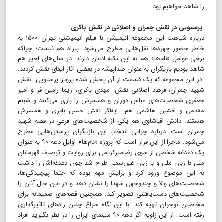
را شاهد خواهیم بود.
پرستویی در نقش چمران و اصلانی در نقش باکری
درباره شباهت این مجموعه انیمیشن با فیلم انیمیشنی تهران ۱۵۰۰ به
خاطر حضور چهره‌ها نقل‌هایی مطرح می‌شود. بیراه هم نیست؛ چراکه
برخی عوامل «نام‌‎ها» هم به این نکته اذعان دارند. در سال‌های اخیر هم
شاهد بودیم بازیگران به عنوان صداپیشه در بعضی آثار ایفای نقش کردند.
در این مجموعه که یک قسمت از آن پخش شده پرویز پرستویی نقش
شهید چمران، فرهاد اصلانی نقش مهدی باکری، ریما رامین فر و امیر
جعفری شخصیت‌های عباس دوران و همسرش را بازی می‌کنند و شبنم
مقدمی و افشین هاشمی هم ایفاگر نقش حسن باقری و همسرش
هستند. دانش اقباشاوی هم یکی از شخصیت‌های فرعی در قصه شهید
چمران است. درباره چرایی انتخاب این بازیگران پرسش‌هایی مطرح
می‌شود. ماجرا از این قرار است که پروژه «نام‌ها» اوایل دهه ۹۰ به عنوان
یک دغدغه شخصی از سوی رضا‌میرکریمی برای روایت و توصیف قهرمانان
ملی با زبان ملی و با زبان غیررسمی طرح شد.چون دغدغه‌اش را داشت
به این موضوع ورود کرد و برایش مهم بوده که حتما پیچیدگی‌ها،
شخصیت‌های والا و چندوجهی شهدا را نشان دهد و در عین حال آنان را
شخصیت‌های دست‌یافتنی تصویر کند. همچنین قصه‌های صمیمانه برای
مخاطبان نوجوان تهیه کند. با این نگاه سراغ چنین راه‌های تاثیرگذاری
رفته است. از این زاویه اگر دهه ۹۰ سینمای ایران را در نظر بگیرید افراد