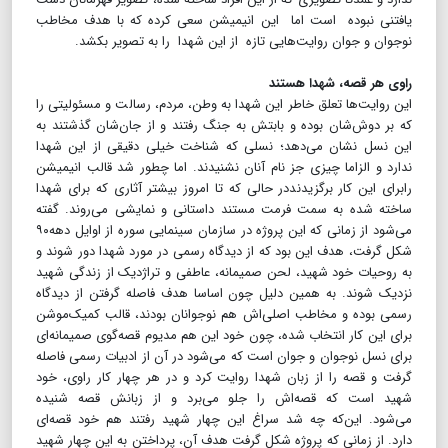
یافتنی نبوده است اما این انیمیشن سعی کرده که با هدف مخاطب
نوجوان و جوان روایت‌هایی تازه از این شهدا را به تصویر بکشد.
راوی هر قصه، شهدا هستند
این روایت‌ها تعلق خاطر این شهدا به وطن، مردم، رسالت و مسئولیتی را
که بر دوش‌شان بوده و بابتش به جنگ رفتند و از جان‌شان گذشتند به
این نسل نشان می‌دهد؛ نسلی که شناخت خیلی دقیقی از این شهدا
ندارد و الزاما چیزی جز نام آنان نشنیدند. اما چطور شد قالب انیمیشن
رابرای این کار برگزیدنددر حالی که تا امروز بیشتر آثاری که برای شهدا
ساخته شده به سمت فرمت مستند داستانی و نمایشی می‌روند. گفته
می‌شود از زمانی که این پروژه در سازمان سینمایی سوره از اوایل دهه۹۰
شکل گرفت، هدف این بود که از دیدگاه رسمی در مورد شهدا دور شوند و
به روحیات خود شهید، لحن صمیمانه، عاطفی و تراژدیک از زندگی شهید
نزدیک شوند. به همین دلیل چون اساسا هدف فاصله گرفتن از دیدگاه
رسمی بوده و مخاطب اصلی‌اش هم نوجوانان بودند، قالب کمیک‌موشن
برای این کار انتخاب شده، چون خود این هم مدیوم قصه‌گوی صمیمانه‌ای
برای نسل نوجوان و جوان است که می‌شود در آن از ادبیات رسمی فاصله
گرفت و قصه را از زبان شهدا روایت کرد و در هر چهار کار راوی، خود
شهید است که قصه‌اش را جلو می‌برد و از زبانش قصه شنیده
می‌شود. این‌که چه شد سراغ این چهار شهید رفتند هم خود قصه‌ای
دارد. از زمانی که پروژه شکل گرفت هدف آن، پرداختن به این چهار شهید