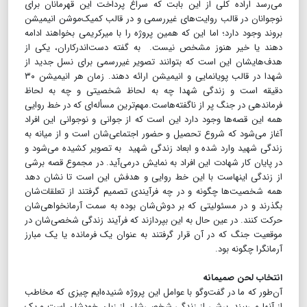
می‌رسد اراده کلی از این بابت که سراغ پرداخت این قهرمانان برای
نوجوانان در قالب روایت‌های غیررسمی و در قالب کمیک‌موشن انیمیشن
بروند وجود دارد؛ اما این که همین پروژه را با میرکریمی بخواهند ادامه
دهند یا خیر هنوز مشخص نیست. به گفته دست‌اندرکاران، یکی از
هدف‌هایشان این است که بتوانند تصویر غیررسمی برای نسل جدید از
شهدا در قالب پویانمایی و انیمیشن ارائه دهند. زمان هر انیمیشن ۳۰
دقیقه است و زندگی شهدا چه به لحاظ شخصیتی و چه به لحاظ
فرماندهی در جنگ پر از ناگفته‌هاست.مهم‌ترین مسأله‌ای که در خط روایی
همه این قصه‌ها وجود دارد این است که از جوانی و نوجوانی این افراد
آغاز می‌شود که شروع تحصیل و حضور اجتماعی‌شان است و از میانه به
زندگی شهید وارد شده و ابعاد زندگی شهید به تصویر کشیده می‌شود و
در پایان کار شهادت‌ این افراد به نمایش درمی‌آید. در مجموع قصه برشی
از زندگی اینهاست با این خط روایی و هدفش این است تا نشان دهد
همه شخصیت‌ها چگونه و در چه فرآیندی تصمیم گرفتند از تعلقات‌شان
بگذرند و در مسئولیتی که بر دوش‌شان بوده به سمت آرمانخواهی‌شان
حرکت کنند. در عین حال به این بپردازند که فرآیند زندگی شخصی‌شان در
موقعیت جنگ که در آن قرار گرفتند به عنوان یک فرمانده یا یک مبارز
آرمانگرا چگونه بود.
انتخاب لحن صمیمانه
آن‌طور که ما در گفت‌وگو با عوامل این پروژه شنیده‌ایم چیزی که مخاطب
از آنها می‌بیند، برشی از زندگی شخصی‌شان از زبان خودشان است و یک