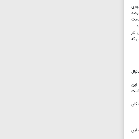
شهری
د، گفت: پنجره ملی خدمات دولت هوشمند سال گذشته راه‌اندازی شد و بیش از ۹۵درصد دستگاه‌ها متصل هستند و ۵۰درصد
ه ۱۰۰درصد خدمات از این طریق ارائه و ۲۰درصد خدمات
د.
 کار
ی که
نبال
 این
 است
مکان
 این