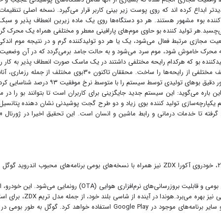
 ابداع کرده اند که روی پوست زیر بینی کاربر قرار می‌گیرد. نسخه اصلی تنظیمات
نده بو» مشهور هستند. هر دو دستگاه‌ها روی یک ماده زیرین انعطاف پذیر و سبک 
ی‌چسبد.هر تولید کننده بو حاوی موم‌های پارافینی معطر و مختلفی همراه یک محرک گر
ت مجازی مرتبط فعال می‌شود، یک یا هر دو تولیدکننده گرم و در نتیجه موم اندک
 که محرک خاموش شود، موم سرد می‌شود و به حالت جامد برمی‌گردد که در آن وضعیت
 تولید می‌کند. در نسخه پیچیده‌تر سیستم در کل ۹تولیدکننده بو که هرکدام رایحه مختلفی داشتند در یک ماسک صورت انعطاف پذیر به کار 
با کمک چنین ترفندی می‌توان صدها ترکیب و در نتیجه طیف مختلفی از رایحه‌ها را ساخت. محققان تاکنون ۳۰بوی مختلف از جمله
باره می‌گوید: این سیستم جدید جایگزینی برای کاربران است تا بتوانند بو را در 
م یکپارچه‌سازی تولید کننده بوی زیاد و دو طرح گجت پوشیدنی نشان دهنده پتانسیل
فته تا خدمات درمانی و رابط ماشین و انسان است. این تحقیق اخیرا در ژورنال «
هوندا اعلام کرده است که علاوه بر خودروی برقی آکورد ۲۰۲۴، خودروی آکورا ZDX نیز همراه با نسخه‌های بومی برنامه‌های محبوب اندروید گ
خودروی برقی بعدی آکورا ZDX ۲۰۲۴ از هوندا، با ادغام گوگل بومی و قابلیت بروزرسانی‌های نرم‌افزاری هوایی (OTA) رونمایی می‌شود
خودروی الکتریکی آکورا است که از برنامه‌های اندرویدی بومی نیز بهره می‌برد.هوندا در آینده از شا
از برنامه‌هایی مانند Google Assistant و Google Maps و سایر برنامه‌های موجود در Google Play استفاده خواهد کرد. گوگل به طور