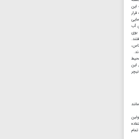
 این
قرار
مایی
ی آب
 بوی
رفتند.
 رزماری، آناناس،
محیط
 این
نیچر
وگل مانند
. این خودرو، اولین
سی بلند خود، از جمله مدل تریم ZDX، برای استفاده
 بومی در تمام