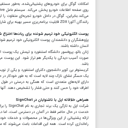
رانندگان آکورا ZDX قابلیت برنامه‌ریزی مسیر بهینه برای شارژ مجدد و یافتن ایستگاه‌های شارژ در طول مسیر را ارائه می‌دهد.
پوست الکترونیکی خود ترمیم‌ شونده برای ربات‌‌ها اختراع ش
پژوهشگران و دانشمندان پوست الکترونیکی خود ترمیم‌ شونده
انسان داشته باشند.
ژنان بائو، پروفسور دانشگاه استنفورد و تیمش یک پوست الکتر
صورت آسیب دیدگی با یکدیگر هم تراز شود. این پوست می‌
باشد.
کریستوفر بی کوپر دانشجوی دکترای استنفورد و یکی از نویس
یک حسگر غشای نازک چند لایه است که به طور خودکار در ط
دارای لایه‌های متعددی است که همگی به درستی در طول فرآی
اطراف خود را حس کنند و حتی فشار را تشخیص دهند. آنها حت
همراهی خلاقانه اپل با ناشنوایان در SignChat
شرکت اپل
خدمت در حال حاضر فقط در آلمان در دسترس است، اما در آی
ارائه پشتیبانی از این ویژگی‌ها در محصولات و خدمات خو