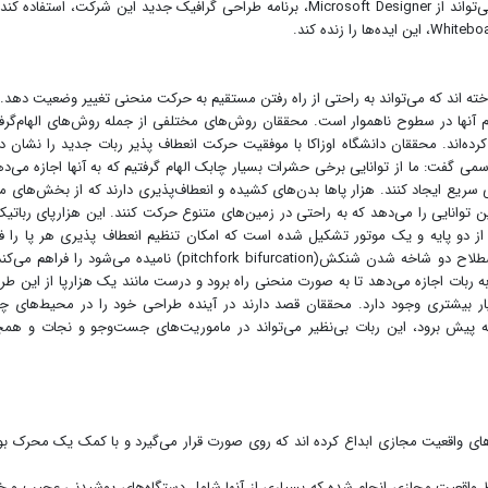
خاص و خلاصه کردن محتوا کمک کند. Copilot همچنین می‌تواند از Microsoft Designer، برنامه طراحی گرافیک جدید این شرکت، استفاده
خته اند که می‌تواند به راحتی از راه رفتن مستقیم به حرکت منحنی تغییر وضعیت دهد.
م آنها در سطوح ناهموار است. محققان روش‌های مختلفی از جمله روش‌های الهام‌گرفت
رده‌اند. محققان دانشگاه اوزاکا با موفقیت حرکت انعطاف پذیر ربات جدید را نشان دا
می گفت: ما از توانایی برخی حشرات بسیار چابک الهام گرفتیم که به آنها اجازه می‌ده
 سریع ایجاد کنند. هزار پاها بدن‌های کشیده و انعطاف‌پذیری دارند که از بخش‌های م
توانایی را می‌دهد که به راحتی در زمین‌های متنوع حرکت کنند. این هزارپای رباتیک
و پایه و یک موتور تشکیل شده است که امکان تنظیم انعطاف پذیری هر پا را فر
می‌کند. این انعطاف پذیری مفاصل امکان فرآیندی که به اصطلاح دو شاخه شدن شنکش(pitchfork bifurcation) نامیده می‌شود را
به ربات اجازه می‌دهد تا به صورت منحنی راه برود و درست مانند یک هزارپا از این طر
ار بیشتری وجود دارد. محققان قصد دارند در آینده طراحی خود را در محیط‌های 
مه پیش برود، این ربات بی‌نظیر می‌تواند در ماموریت‌های جست‌وجو و نجات و هم
ی واقعیت مجازی ابداع کرده اند که روی صورت قرار می‌گیرد و با کمک یک محرک ب
ط واقعیت مجازی انجام شده که بسیاری از آنها شامل دستگاه‌های پوشیدنی عجیب و 