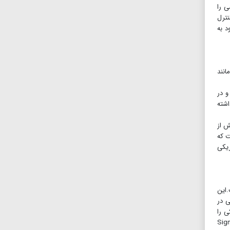
رفا اطلاعات گوشی را
را کنترل
در نسخه پیشرفته خود به
انند
و در
اشته
ش از
ت که
ریکی
ست.این
ی در
ی را
برای افراد دارای معلولیت دسترسی آسان‌تری داشته باشند. SignChat