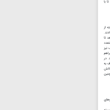
 کند تا با
ه از
دند.
د تا
تعدد
 نیز
اهم
 فراهم می‌کند. در
ف به
چالش
چنین
وهای
خسته