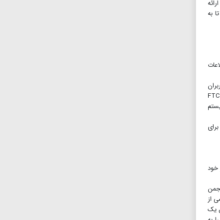
 گام بزرگ به سمت ارائه
ا به
لاعات
ربران
ایکس باکس، از جمله افراد زیر ۱۳سال، به طور کامل از قانون حفاظت از حریم خصوصی آنلاین کودکان (COPPA) پیروی نکرده است. دستور FTC
 سیستم
ا برای
 خود
نجمن
ی از
ر آن یک
ا به