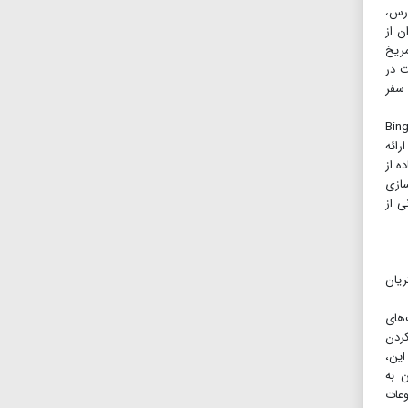
اه مارس،
Cr ارائه شد. از این هفته در Bing Image Creator می‌توان از
 مریخ
ت در
 سفر
ت‌وجو درباره «بهترین مکان برای دیدن شکوفه‌های گیلاس در ژاپن کدام است؟» یا «مقصدهای خوب تعطیلات تابستانی در هند چیست؟»، Bing
رائه
اده از
یبانی بیشتر به Backend برای آماده‌سازی
ی از
، زودتر در اختیار ۶۰۰ نفر از مشتریان
تال مبتنی بر GPT-۴ OpenAI که قابلیت‌های
رست کردن
ر این،
PowerPo نیز اعلام شده است. Copilot همچنین به
 مورد موضوعات