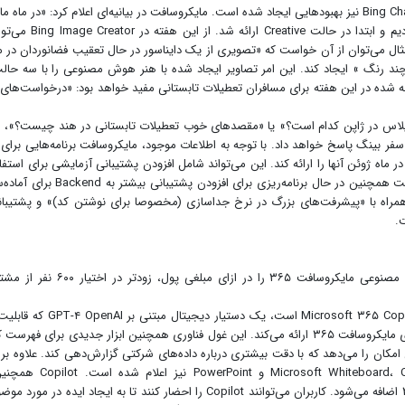
به گفته مایکروسافت برای ویژگی Bing Image Creator در Bing Chat نیز بهبودهایی ایجاد شده است. مایکروسافت در بیانیه‌ای اعلام کرد: «در م
ادغام کامل Bing Image Creator با Bing Chat را اعلام کردیم و ابتدا در حالت eative
استفاده کرد. به عنوان مثال می‌توان از آن خواست که «تصویری از یک دایناسور در حال تعقیب فضانوردان در
ند رنگ » ایجاد کند. این امر تصاویر ایجاد شده با هنر هوش مصنوعی را با سه حال
ه شده در این هفته برای مسافران تعطیلات تابستانی مفید خواهد بود: «درخواست‌های
با جس
ر سفر بینگ پاسخ خواهد داد. با توجه به اطلاعات موجود، مایکروسافت برنامه‌هایی برای ا
ای Bing Chat دارد و ممکن است در ماه ژوئن آنها را ارائه کند. این می‌تواند شامل افزودن پشتیبانی آزمایشی برای استف
Bing Chat در مرورگرهای وب غیر از Edge باشد. مایکروسافت همچنین در حال برنامه‌ریزی برای افزودن پشت
ثالث، همراه با «پیشرفت‌های بزرگ در نرخ جداسازی (مخصوصا برای نوشتن کد)» و پشتیبان
مایکروسافت قصد دارد که ویژگی Copilot مبتنی بر هوش مصنوعی مایکروسافت ۳۶۵ را در ازای مبلغی پول
مایکروسافت در حال گسترش دسترسی پیش‌نمایش به Microsoft ۳۶۵ Copilot است، یک دستیار دیجی
مبتنی بر هوش مصنوعی را در سراسر برنامه‌ها و سرویس‌های مایکروسافت ۳۶۵ ارائه می‌کند. این غول فناوری همچنین ابزار جدیدی برای فه
ای داخلی شرکت منتشر کرده است که به Copilot این امکان را می‌دهد که با دقت بیشتری درباره داده‌های شرکتی گزارش‌دهی کند. علاوه ب
ویژگی‌های جدید Copilot برای برنامه‌هایی مانند Microsoft Whiteboard، Outlook و int
Whiteboard، برنامه مشترک بوم دیجیتال مایکروسافت ۳۶۵ اضافه می‌شود. کاربران می‌توانند Copilot را احضار کنند تا به ایجاد ایده در