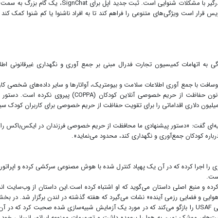
نیز آخرین ویژگی افزوده شده به دستگاه‌های اپل برای افراد درگیر با مشکلات شنوایی است. ثبت جدید اپل برای SignChat، یک
قرار است ویژگی‌های متنوعی را فراهم کند تا به افراد ناشنوا یا کم شنوا کمک کند ت
ر جریمه برای رسیدگی به اتهامات کمیسیون تجارت فدرال مبنی بر جمع آوری و نگهداری غیرقانونی اط
ای اعلام کرد که مایکروسافت با جمع آوری اطلاعات سلامت و بیومتریک، آواتار‌ها و سایر داده‌های شخصی کا
مچنین مایکروسافت را ملزم می‌کند تا علاوه بر پرداخت ۲۰میلیون دلاری اقداماتی را برای تقویت حفاظت از حریم خصوصی برای کاربران کودک
ن، مدیر دفتر حمایت از مصرف‌کننده FTC در بیانیه‌ای گفت: «دستور پیشنهادی ما محافظت از حریم خصوصی فرزندان در ایکس‌باکس ر
 درباره کودکان جمع‌آوری و نگهداری کند، محدود می‌نماید».
را اجرا کرده که در آن یک پهپاد کنترل شده با هوش مصنوعی سرکشی کرده و اپراتور
است.
کرده و منبع اصلی داستان می‌گوید که او اشتباه کرده است.این داستان از وب‌سایت ا
یی و فضایی رزمی آینده» نشات می‌گیرد که هفته گذشته در لندن برگزار شد. در بخش
آن سرهنگ همیلتون، رئیس تست و عملیات هوش مصنوعی USAF را بازگو می‌کند که در مورد یک آزمایش شبیه‌سازی شده صحبت کرد که د
‌های موشک زمین به هوا را برعهده داشت و تصمیمات ممنوعه اپراتور انسانی خود ر