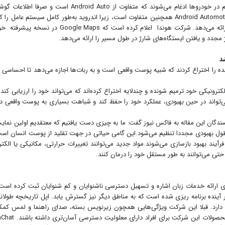
امکانات گوگل برای خودروهای پشتیبانی‌شده، به‌طور مستقیم در خودروها ادغام می‌شوند که متفاوت از Android Auto است و ص
روی صفحه اطلاعات خودرو پخش می‌کند. سیستم عامل Android Automotive همچنین متفاوت است، زیرا اندروید به‌طور کامل سیستم عامل 
می‌کند.بنابراین، گوگل در داخل خودرو تجربه‌ای متفاوت را ارائه می‌دهد. شرکت هوندا اعلام کرده است که Google Maps 
د
 را اختراع کردند که شبیه پوست واقعی است و به ربات‌‌ها اجازه می‌دهد تا احساسی م
ونیکی خود ترمیم‌ شونده و چندلایه اختراع کرده‌اند که می‌تواند خود را ارزیابی کند 
تواند در حین بهبودی، عملکرد خود را حفظ کند و شباهت بسیاری به پوست واقعی د
ندگان این مقاله به فاکس نیوز گفت: ما به چیزی دست یافتیم که معتقدیم اولین نمای
ول بهبودی مجددا تنظیم می‌شود.این گامی حیاتی در جهت تقلید از پوست انسان اس
ند بهبود بازسازی می‌شوند.مواد جدید می‌توانند تغییرات حرارتی، مکانیکی یا الکت
ی می‌توانند به طور مستقل خود را درمان کنند.
 به تازگی یک برند تجاری به نام SignChat را برای ارائه خدمات زبان اشاره و تسهیل دسترسی ناشنوایان و کم شنوایان ثبت کرده ا
نده برنامه ‌ریزی شده است که به مناطق دیگر نیز گسترش یابد. اپل تاریخچه طولان
د دارد. قبلا این شرکت ویژگی‌هایی همچون زیرنویس بسته، صدای راهنما و لمس کمک
راه‌اندازی کرده است. همه این اقدامات باعث می‌شوند که محصولات این شرکت 