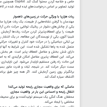
تولید تصاویر بر اساس درخواست‌های ایده ایجاد شده در Whiteboard، این ایده‌ها را زنده کند.
ربات هزارپا با ویژگی حرکت در زمین‌های ناهموار
مهندسان با گرفتن نشانه‌هایی از طبیعت، یک ربات هزارپا سا
یکی از چالش‌های دشوار در رباتیک توانایی حرکت دادن آرا
طبیعت را برای انعطاف‌پذیرتر کردن حرکت ربات‌ها آزمایش ک
شینیا آئوی، یکی از نویسندگان این مطالعه، در یک انتشار رس
بی ثباتی دینامیکی را در حرکت خود کنترل و تغییرات حرکتی
متصل شده به پاها تشکیل شده است. این شرایط به آنها این 
دارای شش بخش و مفاصل انعطاف پذیر است. هر بخش از د
این حالت راه رفتن مستقیم ناپایدار می‌شود. این ناپایداری 
سمت دیگر حرکت کند. در نتیجه، ثبات و قدرت مانور بسی
برانگیزتر روی زمین آزمایش کنند. اگر همه چیز طبق برنا
اکتشاف سیاره کمک کند.
ماسکی که برای واقعیت مجازی رایحه تولید می‌کند!
انتقال رایحه و احساس این بار در واقعیت مجازی
محققان هنگ کنگی یک سیستم تولیدکننده بو برای محیط‌ها
مختلفی را ایجاد می‌کند.
تاکنون تلاش‌های متعددی برای تولید بوهای واقعی در محی