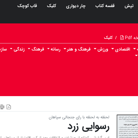
تپش
قفسه کتاب
چار دیواری
کلیک
قاب کوچک
Pdf
/
کلیک
اقتصادی
ورزش
فرهنگ و هنر
رسانه
فرهنگ
زندگی
سازم
لحظه به لحظه با رای جنجالی سپاهان
رسوایی زرد
این گزارشی کوتاه از جزئیات و اتفاقات بعد از کسر۴امتیاز 