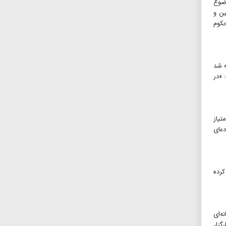
وضوع
ین و
حکوم
ه شد
 «در
تیاز
عای
 کرده
ه‌ای
گزار