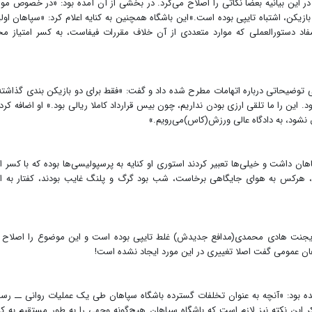
 در این بیانیه بعضا نکاتی را اصلاح می‌کرد. در بخشی از آن آمده بود: «در خصوص م
یجنت یک بازیکن، اشتباه تایپی بوده است.»این باشگاه همچنین به کنایه اعلام کرد: «سپاهان اول
فاد دستورالعملی که موارد متعددی از آن خلاف مقررات فیفاست، به کسر امتیاز م
 توضیحاتی درباره اتهامات مطرح شده داد و گفت: «فقط برای دو بازیکن بندی گذاشت
د. این را ما تلقی ارزی بودن نداریم، چون بیس قرارداد کاملا ریالی بود.» او اضافه کرد:
 نشود، به دادگاه عالی ورزش(کاس)می‌رویم.»
داشت و خیلی‌ها تعبیر کردند استوری او کنایه به پرسپولیسی‌ها بوده که با کسر ام
 هرکس به هوای جایگاهی برخاست، شب بود گرگ و پلنگ غایب بودند، کفتار به اد
 که پرداخت ۱۷ میلیارد تومان به ایجنت هادی محمدی(مدافع جدیدش) غلط تایپی بوده است و این موضوع را اصلاح
ذهان عمومی گفت اصلا تغییری در این مورد ایجاد نشده است!
شده بود: «آنچه به عنوان تخلفات گسترده باشگاه سپاهان طی یک عملیات روانی ــ رسان
ر این نکته نیز لازم است که باشگاه سپاهان هیچ‌گونه وجهی را به طور مستقیم به کار