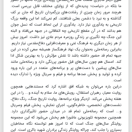
ما بلکه در دنیاست؛ پدیده‌ای که از زوایای مختلف قابل بررسی است.
هرچند مرور زمان چیزی از رشادت‌های بزرگمردان تاریخ که جان بر کف
گذاشته و به نبرد با دشمن بعثی شتافتند، کم نمی‌کند اما این واقعه بزرگ
تاریخی به یادآوری نیاز دارد. یادآوری از این لحاظ است که نسل جوان
هم بدانند که در آن مقطع تاریخی چه اتفاقاتی در جبهه می‌افتاد و البته
این جنگ چه تأثیری بر زندگی روزمره مردم عادی نیز داشت. امروز بیش
از هر زمان دیگری به فرهنگ غنی و معرفت‌افزایی دفاع‌مقدس نیاز داریم.
بنابراین رسانه‌ملی به‌عنوان یک نهاد فرهنگساز همیشه سعی کرده در این
جبهه تمام قد حضور داشته باشد تا نقش مؤثرش را به بهترین شکل ادا
کند. امسال هم چون سال‌های قبل حضور پررنگی دارد و رسانه‌ملی مانند
سال‌های پیشین با دست‌های پر و برنامه‌های متعدد در این باره ورود
کرده و تولید و پخش صد‌ها برنامه و فیلم و سریال ویژه را تدارک دیده
است.
دراین باره می‌توان به شبکه افق اشاره کرد که مستندهایی همچون
روایت معیار، رهبران استقلال، رویش‌های ما، سلام به آینده و... را در این
هفته پخش می‌کند. ازدیگر ویژه برنامه‌ها، روایت تاریخ جنگ، رنگ دفاع،
نشست‌های تخصصی، خاطره‌گویی، اجرای نمایش، پخش فیلم وسریال
و... است که رسانه‌ملی تمام قد در میدان حضور تاثیرگذاری دارد.
همچنین مجموعه تلویزیونی عاشورا هم پخش می‌شود که این مجموعه
روایتگر سال‌های جنگ است که تا امروز هم توانسته نگاه مخاطبان
بسیاری را جلب کند، چراکه روایتگر زندگی برادران شهید باکری است. این