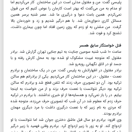
پلیسی گفت: من و مقتول مدتی است در این ساختمان کار می‌کردیم اما
او مدام به من می‌گفت که بهتر است کارمان را عوض کنیم که من قبول
نمی‌کردم. همین باعث دعوا و درگیری ما شد‌. عصر شنبه برسر همین
مسائل کاری دعوای‌مان شد‌. ‌با هم درگیر شدیم و زد و خوردمان بالا
گرفت‌. من مشتی به او زدم که روی زمین افتاد اما چون بیماری داشت،
تشنج کرد و فوت شد.
قتل خواستگار سابق همسر
ساعت ۱۰ شب شنبه سومین جنایت به تیم جنایی تهران گزارش شد. برادر
مقتول که متوجه غیبت مشکوک او شده بود به محل کارش رفته و با
جسد او در اتاق نگهبانی روبه‌رو شد.
برادر مقتول در اظهاراتش‌ به پلیس گفت‌: من در یک ساختمان و برادرم
نعمت - مقتول - در این ساختمان کار می‌کردیم. یکی از برادرانم هم ساکن
ترکیه بود. آن دو تصویری حرف زدند که تلفن قطع شد و برادرم که ساکن
ترکیه بود دیگر نتوانست با نعمت حرف بزند و از من خواست به اینجا
بیایم. در را باز نمی‌کرد و همسایه‌ها از او خبری نداشتند. با برادرم در ترکیه
حرف زدم که معلوم شد در آن شب که تصویری حرف می‌زده، متوجه شده
که مردی به نام زبیر که با نعمت درگیری داشت با مرد دیگری مهمان
برادرم بودند‌.
وی افزود‌: برادرم دو سال قبل عاشق دختری جوان شد اما نتوانست با او
ازدواج کند. او به زور با زبیر ازدواج کرد. برادرم وقتی فهمید ‌با زبیر درگیر