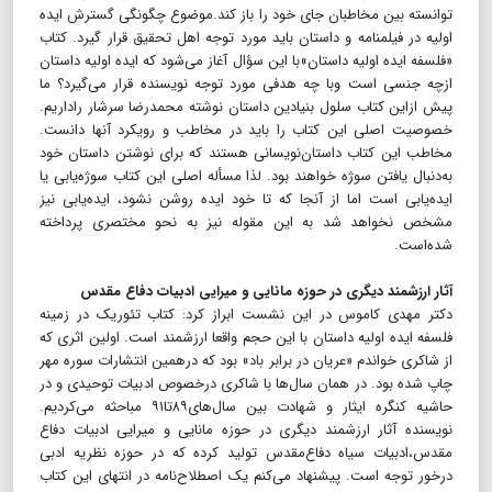
توانسته بین مخاطبان جای خود را باز کند.موضوع چگونگی گسترش ایده
اولیه در فیلمنامه و داستان باید مورد توجه اهل تحقیق قرار گیرد. کتاب
«فلسفه ایده اولیه داستان»با این سؤال آغاز می‌شود که ایده اولیه داستان
ازچه جنسی است وبا چه هدفی مورد توجه نویسنده قرار می‌گیرد؟ ما
پیش ازاین کتاب سلول بنیادین داستان نوشته محمدرضا سرشار راداریم.
خصوصیت اصلی این کتاب را باید در مخاطب و رویکرد آنها دانست.
مخاطب این کتاب داستان‌نویسانی هستند که برای نوشتن داستان خود
به‌دنبال یافتن سوژه خواهند بود. لذا مسأله اصلی این کتاب سوژه‌یابی یا
ایده‌یابی است اما از آنجا که تا خود ایده روشن نشود، ایده‌یابی نیز
مشخص نخواهد شد به این مقوله نیز به نحو مختصری پرداخته
شده‌است.
آثار ارزشمند دیگری در حوزه مانایی و میرایی ادبیات دفاع مقدس
دکتر مهدی کاموس در این نشست ابراز کرد: کتاب تئوریک در زمینه
فلسفه ایده اولیه داستان با این حجم واقعا ارزشمند است. اولین اثری که
از شاکری خواندم «عریان در برابر باد» بود که درهمین انتشارات سوره مهر
چاپ شده بود. در همان سال‌ها با شاکری درخصوص ادبیات توحیدی و در
حاشیه کنگره ایثار و شهادت بین سال‌های۸۹تا۹۱ مباحثه می‌کردیم.
نویسنده آثار ارزشمند دیگری در حوزه مانایی و میرایی ادبیات دفاع
مقدس،‌ادبیات سیاه دفاع‌مقدس تولید کرده که در حوزه نظریه ادبی
درخور توجه است. پیشنهاد می‌کنم یک اصطلاح‌نامه در انتهای این کتاب