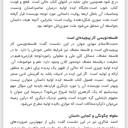
درج شود.همچنین جای نمایه در انتهای کتاب خالی است. قطع و فونت
کتاب خوب است.جایگاه ایده اولیه درمیان عناصرداستان ونسبت
ومناسبات آن باعلل اربعه روایت داستانی مورد توجه نویسنده قرار گرفته
است.علت صوری شکل‌دهنده روایت است؛ بنابراین، آنچه هیات داستان
به‌واسطه آن محقق می‌شود علت صوری‌اش خواهد بود.
فلسفه‌نویسی کار پیچیده‌ای است
‌حجت‌الاسلام مهدی جهان در این نشست گفت: فلسفه‌نویسی کار
پیچیده‌ای است و فلسفه مضاف نیز شرایط خاص خودش را دارد. ما در
فلسفه مضاف، مسائل کلی علی و معلولی راموردتوجه قرارمی‌دهیم.در
حقیقت درفلسفه مضاف دومحور کلان وجود دارد؛‌ علم و موضوعات آن.
ایده اولیه چیزی است که حاکی از ظهور یک پدیده برای ذهن به منظور
ارائه و تولید است. اگر این ایده در ادبیات باشد به آفرینش ادبی منجر
می‌شود. نسبت فصول کتاب فلسفه ایده اولیه داستان متوازن نیست
وبهتر است نویسنده آن را مورد بازنگری قراردهد.بایدبه این سؤال مهم
بیندیشیم که یک کارهنری ازکجا شروع می‌شود؟ درسینما این عنوان با
مفهوم بازنمایی گره خورده است وتعبیر نزدیک دیگری که دراین زمینه
می‌توان ذکرکردمحاکات است که موازی باایده اولیه مطرح می‌شود.
مقوله چگونگی و کجایی داستان
احمد شاکری نیز در این نشست گفت: یکی از مهم‌ترین ضرورت‌های
پرداخت به چنین مباحثی در حوزه فلسفه روایت، فهم ماهیت روایت و در