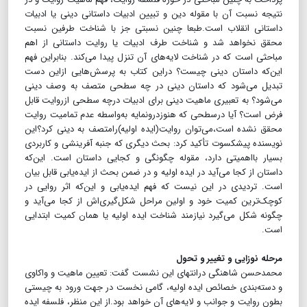
نتیجه نسبت آن با مقوله دین و تبیین ادبیات داستانی دینی یا ادبیات
داستانی انقلاب است.طبعا چنین نسبتی جز با شناخت طرفین نسبت
محقق نخواهد شد و شناخت طرف ادبیات یا روایت داستانی از اهم
مباحثی است که در شناخت لایه‌های آن تنزل پیدا می‌کند. بنابراین فهم
این‌که داستان دینی چیست؟ دراین کتاب به پرسش‌هایی ازاین دست
تبدیل می‌شود که داستان دینی در چه سطحی متصف به وصف دینی
می‌شود؟ به تعبیری ماهیت دینی برای ادبیات درچه سطحی ازروایت قابل
فرض است؟ آیا درسطحی که هنوزدرونمایه به‌واسطه عدم تمامیت روایت
محقق نشده است،می‌توان روایت(ایده اولیه)رامتصف به دینی کرد؟این
نویسنده پیشکسوت تأکید کرد: بحث دیگری که جنبه آفرینشی و کاربردی
بسیار با‌اهمیتی دارد، مقوله چگونگی و کجایی داستان است. این‌که
داستان از کجا می‌آید در ایده اولیه و در ضمن بحث از ایده‌یابی قابل بیان
است. تردیدی در این نیست که فهم ایده‌یابی و این‌که اثر روایی در
کوچک‌ترین کمیت خود و اولین مراحل شکل‌گیری‌اش از کجا می‌آید و
چگونه شکل می‌گیرد نیازمند شناخت ایده اولیه یا همان کمیت ابتدایی
است.
مرحله نوزایی و تغییر و تحول
محمد‌حسن شاهنگی درانتهای این نشست گفت: تعیین ماهیت و واکاوی
و دسته‌بندی خصائص ایده اولیه، گامی نخست در جهت ورود به چیستی
بطون روایت و جوانب و لایه‌های آن خواهد بود.از این منظر، فلسفه ایده