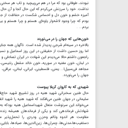
نبودند، طوفانی بود که مرا در هم می‌پیچید و تاب هر سخنی ر
نداشت. خود را سرزنش می‌کردم که این حال کجا و آن حال 
آمیزه خشم و خون دل و احساس شکست در حفاظت از جان ره
بودم که چرا وجود لاشه‌وار یاوه‌ای هستم و چرا هستم و بیکا
بردم... .
خون‌هایی که جهان را در می‌نوردد
بالاخره در سینه‌ام شرجی پدیدار شده است. ناگهان همه جنایت ر
اما روز حسین داشت از حقیقتی در این روز اسماعیل و نسبتی
راجعون داشتم.حالا می‌دیدم این شهادت در ایران تصادفی و
در لبنان، خون مغنیه در سوریه، خون خالد مشعل رنتیسی، 
مجاهد فی‌سبیل‌ا... یمنی، فلسطینی، ایرانی، لبنانی، عراقی،
جهان را می‌نوردد.
شهیدی که به کاروان کربلا پیوست
حال طنین سخنرانی شهید هنیه در روز تشییع شهید حاج‌قاس
سلیمانی در جهان طنین می‌افکند که شهید هنیه را شهید انق
می‌خواند.این سرنوشت متعال شهیداسماعیل هنیه بودکه به کا
شهادتش فرماندهی کند و یکی از فرماندهان همیشه زنده ا
مقاومت هر اندوه وتالم وحزن ودردی را تحمل‌پذیر می‌
دستغیب‌ها،مدنی‌ها، چمران‌ها، زین‌الدین‌ها، صیادها، بابایی‌