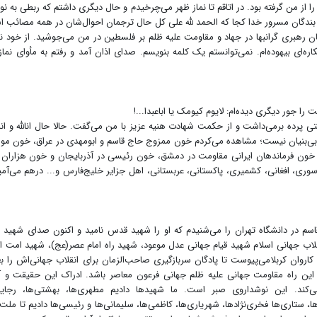
ا از من گرفته بود. در اتاقم تا نماز ظهر می‌چرخیدم و حال دیگری داشتم که ربطی به ن
بندگان مسرور خدا کجا که الحمد لله علی کل حال ترجمان احوال‌شان در همه مصائب 
بری گرانبها در جهاد و مقاومت علیه ظلم بر فلسطین در من می‌جوشید. از خود ن
ره‌ای بیهوده‌ام. نمی‌توانستم یک کلمه بنویسم. صدای اذان آمد و رفتم به مأوای نماز 
ا جور دیگری دیده‌ام: لایوم کیومک یا اباعبد‌ا...!
 پرده برمی‌داشت و از حکمت شهادت هنیه عزیز با من می‌گفت. حالا حال انالله و انا 
 بی‌بنیان نیست؛ مشاهده می‌کردم خون ممزوج‌ حاج قاسم و ابومهدی در عراق، خون م
خون فرماندهان ایرانی مقاومت در دمشق، خون رئیسی در آذربایجان و خون هزاران 
 سوری، افغانی، کشمیری، پاکستانی، عربستانی، اهل جزایر خلیج‌فارس و... درهم می‌آمی
م در دانشگاه تهران را می‌شنیدم که او را شهید قدس نامید و اکنون صدای شهید 
لاب جهانی اسلام شهید قیام جهانی عدل موعود، شهید راه امام عصر(عج)، شهید امت ا
روان کربلامی‌پیوست تا پادگان سربازگیری صاحب‌الزمان برای انقلاب جهانی‌اش را بع
ین راه مقاومت جهانی علیه ظلم جهانی فرعون معاصر باشد. ادراک این حقیقت و آ
کند‌. این نوشداروی صبر است. ما شهیدها دادیم مطهری‌ها، بهشتی‌ها، رجایی‌
ها، ستاری‌ها فخری‌نژادها، شهریاری‌ها، کاظمی‌ها، سلیمانی‌ها و رئیسی‌ها دادیم تا ملت 