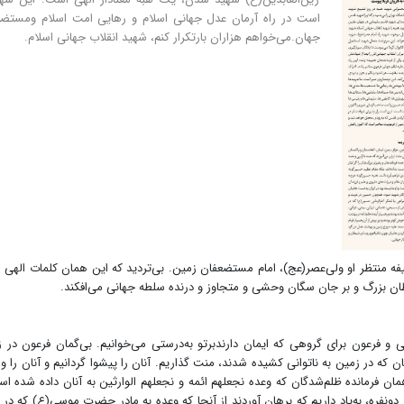
است در راه آرمان عدل جهانی اسلام و رهایی امت اسلام ومستضع
جهان.می‌خواهم هزاران بارتکرار کنم، شهید انقلاب جهانی اسلام.
فه منتظر او ولی‌عصر(عج)، امام مستضعفان زمین. بی‌تردید که این همان کلمات الهی
یطان بزرگ و بر جان سگان وحشی و متجاوز و درنده‌ سلطه جهانی می‌افکند.
و فرعون برای گروهی که ایمان دارندبرتو به‌درستی می‌خوانیم. بی‌گمان فرعون در 
نان که در زمین به ناتوانی کشیده شدند، منت گذاریم. آنان را پیشوا گردانیم و آنان را وا
ان فرمانده ظلم‌شدگان که وعده نجعلهم ائمه و نجعلهم الوارثین به آنان داده شده ا
ونفره، به‌یاد داریم که برهان آوردند از آنجا که وعده به مادر حضرت موسی(ع) که در 