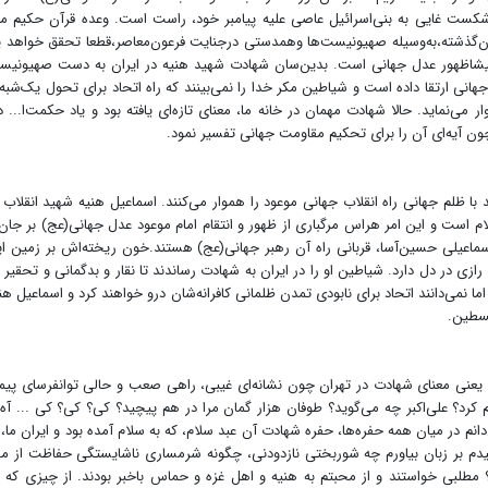
کست غایی به بنی‌اسرائیل عاصی علیه پیامبر خود، راست است. وعده قرآن حکیم م
ون‌گذشته،به‌وسیله صهیونیست‌ها وهمدستی درجنایت فرعون‌معاصر،قطعا تحقق خواهد 
اظهور عدل جهانی است. بدین‌سان شهادت شهید هنیه در ایران به دست صهیونیست
انی ارتقا داده است و شیاطین مکر خدا را نمی‌بینند که راه اتحاد برای تحول یک‌شبه 
ی‌نماید. حالا شهادت مهمان در خانه ما، معنای تازه‌ای یافته بود و یاد حکمت‌ا... د
ن آیه‌ای آن را برای تحکیم مقاومت جهانی تفسیر نمود.
 با ظلم جهانی راه انقلاب جهانی موعود را هموار می‌کنند. اسماعیل هنیه شهید انقلاب
ام است و این امر هراس مرگباری از ظهور و انتقام امام موعود عدل جهانی(عج) بر جان
و اسماعیلی حسین‌آسا، قربانی راه آن رهبر جهانی(عج) هستند.خون ریخته‌اش بر زمین ای
ی در دل دارد. شیاطین او را در ایران به شهادت رساندند تا نقار و بدگمانی و تحقیر کن
ا نمی‌دانند اتحاد برای نابودی تمدن ظلمانی کافرانه‌شان درو خواهند کرد و اسماعیل هنی
فلسطین.
ه یعنی معنای شهادت در تهران چون نشانه‌ای غیبی، راهی صعب و حالی توانفرسای پیم
رد؟ علی‌اکبر چه می‌گوید؟ طوفان هزار گمان مرا در هم پیچید؟ کی؟ کی؟ کی ... آه.
‌دانم در میان همه حفره‌ها، حفره شهادت آن عبد سلام، که به سلام آمده بود و ایران ما، 
کشیدم بر زبان بیاورم چه شوربختی نازدودنی، چگونه شرمساری ناشایستگی حفاظت از م
مطلبی خواستند و از محبتم به هنیه و اهل غزه و حماس باخبر بودند. از چیزی که ب