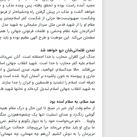
مجید آمده راست بوده و تحقق یافته، پس وعده عذاب و ش
خواهد گشت ‌و عذاب در پیش گرفتن راه وحشیانه‌تر از فرع
وشکست صهیونیست‌ها جزئی از شکست کفر اسلام‌ستیز پیش
مقام او را از شهید قدس مثل سردار سلیمانی به شهید عدل جه
آخرالزمان علیه نظام وحشی و ظلمات فرعونی جهانی را هموار م
مطمئن می‌کند. این موهبت و طرح الهی عظیم بوده و باید چو
تمدن ظلمانی‌شان درو خواهد شد
جنگ این کافران محارب با خدا احمقانه است. آنان نمی‌دانند
اسلام علیه کفر محارب با خدا است. شهید انقلاب جهانی اسل
می‌افکند. حالا عبدالسلام، ابوالعبد، هنیه، عبدی اسماعیل 
جاری و پیوسته به خون پاشیده بر آسمان کربلا شده است و راز
تفرقه امت اسلام را تشدید و فلسطین و ایران را جدا سازند. ام
به شهید انقلاب جهانی اسلام تبدیل کرده‌اند و نه‌تنها شهید 
عبد سلام، به سلام آمده بود
از حالم وقت آوار خبر در صبح تا این حال و درک مقام هنی
گوشی زنگ‌زد و صدای تسلیت تنها یک چشم‌به‌هم‌زدن منگم ک
واویلا... .دلم می‌خواست خود را به دیوار بکوبم و نباشم. نمی
ما برای او باید سلام می‌ماند مرا می‌پیچاند. خجالت می‌
عزیزمان را به دوش کشیم. آن‌هم چه مهمانی، چه مهمانی؟ 