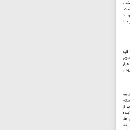
وشتن
است.
ومید
پناه
الیه
وسوی
هزار
زد و
قاسم
سلام
د از
ینده
ها،
امام