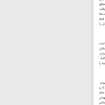
حقق
یافت
‌ها
قیام
ل را
 امت
‌شان
ران،
ند.‌
ه را
ودم.
آه و
خانه
همان
اخبر