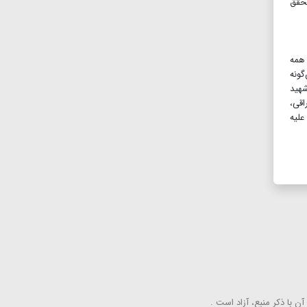
محقق
همه
گونه
شهید
قی،
علیه
ن با ذكر منبع، آزاد است .