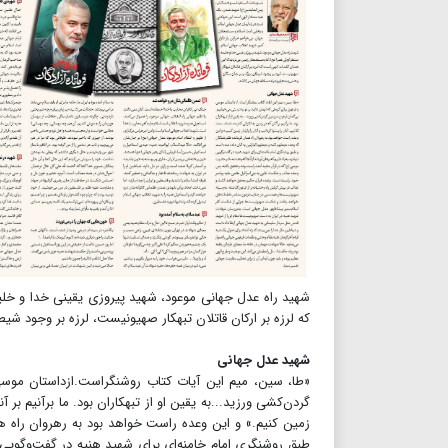
شهید راه عدل جهانی موعود، شهید پیروزی یقینی خدا و خلی
که لرزه بر ارکان قاتلان تبهکار صهیونیست، لرزه بر وجود ش
​​​​​​​شهید عدل جهانی
«طا، سین، میم این آیات کتاب روشنگراست.ازداستان موسی 
گردن‌کشی ورزید...به یقین او از تبهکاران بود. ما برآنیم بر آ
زمین کنیم.» و این وعده راست خواهد بود به رهروان راه هم
طبق روشنگری امام خامنه‌ای برای شهید هنیه در گفت‌وگویی د