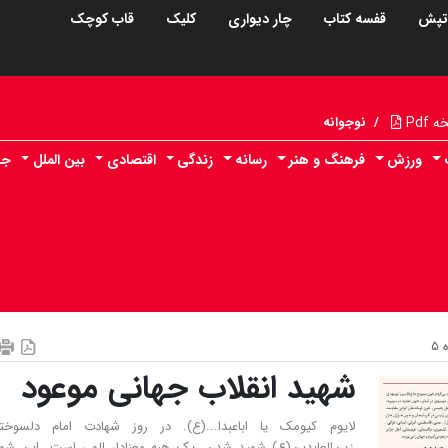
تپش
قفسه کتاب
چار دیواری
کلیک
قاب کوچک
Pdf
/
نوجوانه
ورزش
فرهنگ و هنر
رسانه
زندگی
اقتصادی
بین الملل
جا
۵
شهید انقلاب جهانی موعود
لایوم کیومک یا اباعبدا...(ع). در روز شهادت امام دلسوختگ
زین‌العابدین(ع) شهید شدن، یک هبه معنادار الهی است. این شه