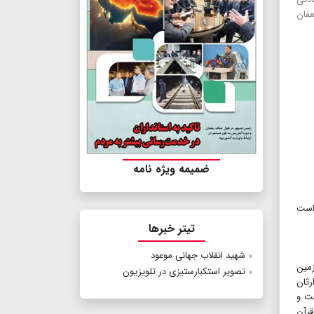
فان
ضمیمه ویژه نامه
 است
تیتر خبرها
شهید انقلاب جهانی موعود
زمین
تصویر استکبارستیزی در تلویزیون
رثان
ست و
قرآن