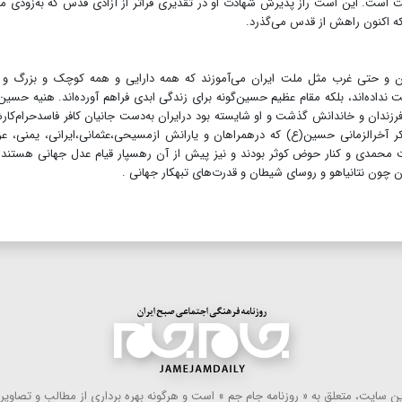
 است. این است راز پذیرش شهادت او در تقدیری فراتر از آزادی قدس که به‌زودی 
که اکنون راهش از قدس می‌گذرد.
تان و حتی غرب مثل ملت ایران می‌آموزند که همه دارایی و همه کوچک و بزرگ و 
 نداده‌اند، بلکه مقام ‌عظیم حسین‌گونه برای زندگی ابدی فراهم‌ آورده‌اند. هنیه حسین‌
فرزندان و خاندانش گذشت و او شایسته بود درایران به‌دست جانیان کافر فاسدحرام‌کار
خرالزمانی حسین(ع) که درهمراهان و یارانش ازمسیحی،عثمانی،ایرانی، یمنی، عرا
شت محمدی و کنار حوض کوثر بودند و نیز پیش از آن رهسپار قیام عدل جهانی هستند 
چون نتانیاهو و روسای شیطان و قدرت‌های تبهکار جهانی .
 سایت، متعلق به « روزنامه جام جم » است و هرگونه بهره ‌برداری از مطالب و تصاویر آ