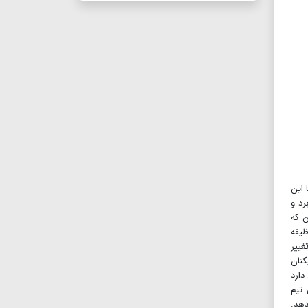
 این
قول تغییر می‎کند و روی دور برد و
ین که
کشند و وظیفه
غییر
کنان
دارد
 تیم
دهد.