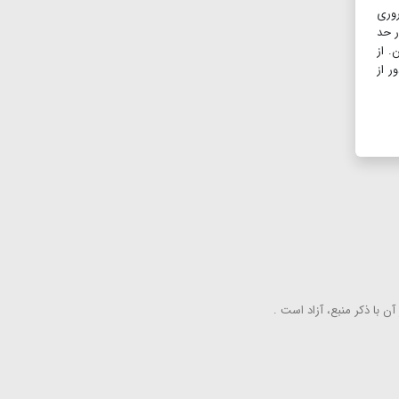
روری
ر حد
. از
ر از
ن با ذكر منبع، آزاد است .