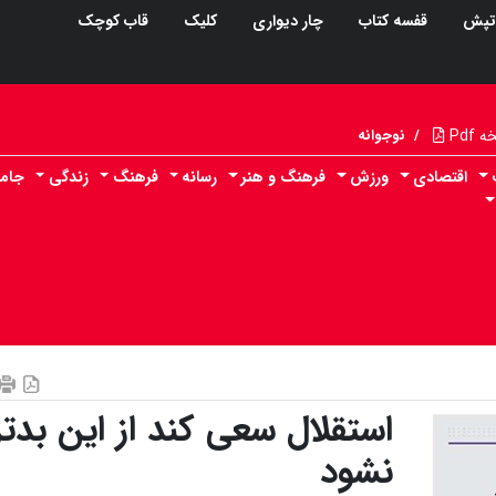
تپش
قفسه کتاب
چار دیواری
کلیک
قاب کوچک
Pdf
/
نوجوانه
اقتصادی
ورزش
فرهنگ و هنر
رسانه
فرهنگ
زندگی
جام
استقلال سعی کند از این بدتر
نشود