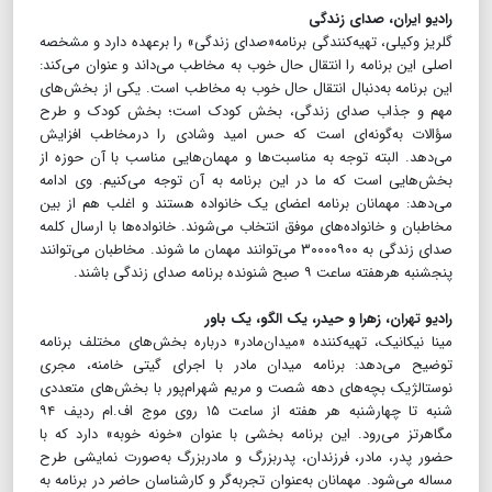
رادیو ایران، صدای زندگی
گلریز وکیلی، تهیه‌کنندگی برنامه«صدای زندگی» را بر‌عهده دارد و مشخصه
اصلی این برنامه را انتقال حال خوب به مخاطب می‌داند و عنوان می‌کند:
این برنامه به‌دنبال انتقال حال خوب به مخاطب است. یکی از بخش‌های
مهم و جذاب صدای زندگی، بخش کودک است؛ بخش کودک و طرح
سؤالات به‌گونه‌ای است که حس امید وشادی را درمخاطب افزایش
می‌دهد. البته توجه به مناسبت‌ها و مهمان‌هایی مناسب با آن حوزه از
بخش‌هایی است که ما در این برنامه به آن توجه می‌کنیم. وی ادامه
می‌دهد: مهمانان برنامه اعضای یک خانواده هستند و اغلب هم از بین
مخاطبان و خانواده‌های موفق انتخاب می‌شوند. خانواده‌ها با ارسال کلمه
صدای زندگی به ۳۰۰۰۰۹۰۰ می‌توانند مهمان ما شوند. مخاطبان می‌توانند
پنجشنبه هر‌هفته ساعت ۹ صبح شنونده برنامه صدای زندگی باشند.
رادیو تهران‌، زهرا و حیدر، یک الگو، یک باور
مینا نیکانیک، تهیه‌کننده «میدان‌مادر» درباره بخش‌های مختلف برنامه
توضیح می‌دهد: برنامه میدان مادر با اجرای گیتی خامنه، مجری
نوستالژیک بچه‌های دهه شصت و مریم شهرام‌پور با بخش‌های متعددی
شنبه تا چهارشنبه هر هفته از ساعت ۱۵ روی موج اف.‌ام ردیف ۹۴
مگاهرتز می‌رود. این برنامه بخشی با عنوان «خونه خوبه» دارد که با
حضور پدر، مادر، فرزندان، پدربزرگ و مادربزرگ به‌صورت نمایشی طرح
مساله می‌شود. مهمانان به‌عنوان تجربه‌گر و کارشناسان حاضر در برنامه به