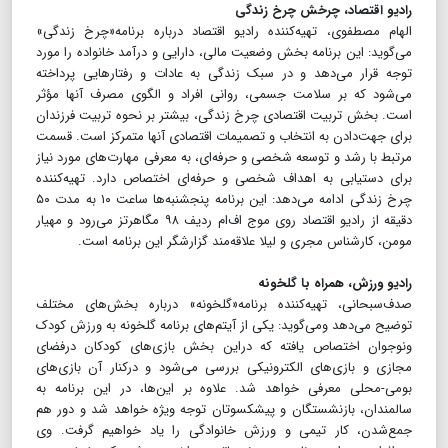
رادیو اقتصاد، چرخش چرخ زندگی
الهام مصطفوی، تهیه‌کننده رادیو اقتصاد درباره برنامه«چرخ زندگی»
می‌گوید: این برنامه بخش وضعیت مالی، دارایی و درآمد خانواده را مورد
توجه قرار می‌دهد و در سبک زندگی به عادات و رفتارهایی پرداخته
می‌شود که بر سلامت جسمی، روانی افراد و الگوی مصرف آنها مؤثر
است. بخش تربیت اقتصادی چرخ زندگی، بیشتر بر نحوه تربیت فرزندان
برای جهت‌دادن به انتخاب و تصمیمات اقتصادی آنها متمرکز است. قسمت
مرتبط با رشد و توسعه شخصی و حرفه‌ای، به معرفی مهارت‌های مورد نیاز
برای دستیابی به اهداف شخصی و حرفه‌ای اختصاص دارد. تهیه‌کننده
چرخ زندگی ادامه می‌دهد: این برنامه پنجشنبه‌ها ساعت ۱۰ به مدت ۵۰
دقیقه از رادیو اقتصاد روی موج اف‌ام ردیف ۹۸ مگاهرتز می‌رود و مهیار
مومن، کارشناس مجری و لیلا علاقه‌مند گزارشگر این برنامه است.
رادیو ورزش، همراه با گلخونه
صدف‌سبحانی، تهیه‌کننده برنامه«گلخونه» درباره بخش‌های مختلف
توضیح می‌دهد ومی‌گوید: یکی از آیتم‌‌های برنامه گلخونه به ورزش کودک
ونوجوان اختصاص یافته که دراین بخش بازی‌های کودکان درفضای
مجازی و بازی‌های الکترونیکی بررسی می‌شود و در‌کنار آن بازی‌های
بومی-محلی معرفی خواهد شد. علاوه بر این‌ها‌، در این برنامه به
سالمندان، بازنشستگان و پیشکسوتان توجه ویژه خواهد شد و دور هم
جمع‌شدن، کار تیمی و ورزش خانوادگی را یاد خواهیم گرفت. وی