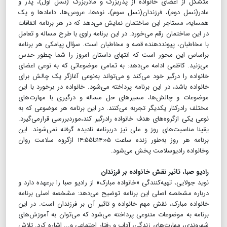
متشکل از اعضای خانواده از پدربزرگ و مادربزرگ (نسل اول‌)، پدر و
مادر(نسل دوم‌)، فرزندان(‌نسل سوم‌)، نوه‌ها، عروس‌ها، دامادها و یک
همسایه، مستاجر این ساختمان نمایش می‌دهد که در هر برنامه اتفاقات
در این ساختمان رقم می‌خورد. در این برنامه راوی با طرح مساله و تعامل
با مخاطبان، پیوند‌دهنده قصه و مخاطبان است. سؤال پیامکی هر برنامه
براساس این محور است که انتهای داستان امروز را شما چطور حدس
می‌زنید. کاظمی ادامه می‌دهد: به تمامی موضوعاتی که به نوعی اعضای
خانواده را درگیر خود می‌کند و می‌تواند به‌نوعی آغازگر یک چالش برای
خانواده باشد، در این برنامه پرداخته می‌شود. خانواده در برخورد با این
موضوعات و چالش‌ها، مسیر‌های حل مساله و درگیری با مهارت‌های
مختلف رادرکنار یکدیگر تجربه می‌کنند. در این برنامه هر موضوعی که به
نوعی یکی ازگروه‌های هدف خانواده رادرگیر کند،موردبررسی قرارمی‌گیرد.
یقینا مناسبت‌های روز و ملی نیز دربرنامه نادیده گرفته نمی‌شوند. این
برنامه هر روز به‌طور زنده ساعت ۱۴:۰۵تا۱۴:۵۵ ازگروه سلامت روان
وخانواده رادیوسلامت پخش‌ می‌شود.
رادیو صبا، تاثیر نقش خانواده بر فرزندان
نوید جولایی، تهیه‌کنندگی «خانواده مبارک» از رادیو صبا را بر‌عهده دارد و
درباره مشخصه اصلی این برنامه توضیح می‌دهد: مشخصه اصلی برنامه
خانواده مبارک، نقش مهم خانواده و تاثیر آن بر فرزندان است. در این
برنامه به موضوعات متنوعی پرداخته می‌شود که می‌توان به آموزش‌های
شهروندی، مهارت‌های زندگی، آداب و رفتار اجتماعی و... اشاره کرد. تلاش