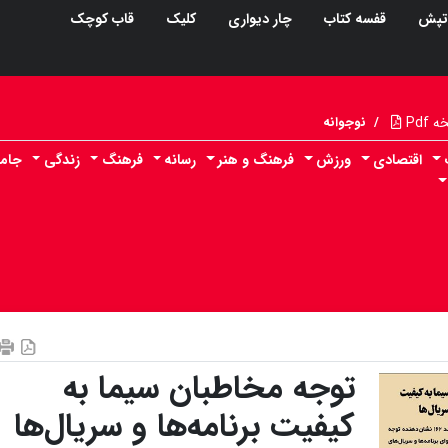
تپش
قفسه کتاب
چار دیواری
کلیک
قاب کوچک
Pdf
/
نوجوانه
اقتصادی
ورزش
فرهنگ و هنر
رسانه
فرهنگ
زندگی
جام
توجه مخاطبان سیما به
کیفیت برنامه‌ها و سریال‌ها