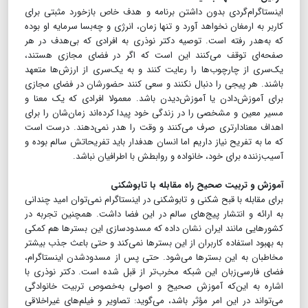
اینستاگرام‌گردی بدون داشتن برنامه و هدف خاص بازخورد مثبتی برای
کاربر به ارمغان نخواهد آورد و تنها زمان، انرژی و چه‌بسا سرمایه او بوده
که به‌هدر رفته است. توصیه دکتر نوذری به افرادی که بی‌هدف در هر
صفحه‌ای توقف می‌کنند این است که اگر در فضای مجازی هستند،
یک‌سری از چارچوب‌ها را رعایت کنند و به یک‌سری از ارزش‌ها متعهد
باشند. هر پیجی را دنبال نکنند و سعی کنند حضورشان در فضای مجازی
برای آموزش‌دادن یا آموزش‌دیدن باشد. معمولا افرادی که یک معنا و
مسیر معین و مشخصی را در زندگی خود پیدا کرده‌اند زمان‌شان را برای
اهداف معنادارتری صرف می‌کنند و وقت را هدر نمی‌دهند. درست است
که ما به تفریح نیاز داریم اما انسان هدفدار باید تفریحاتش سالم بوده و
آسیب‌زننده برای خود، خانواده و روابطش با اطرافیان نباشد.
آموزش و تربیت صحیح راه مقابله با تابوشکنی
برای مقابله با قبح شکنی و تابوشکنی در اینستاگرام نمی‌توان امید چندانی
به ارائه و انتشار پیج‌های سالم در این فضا داشت. همچنین تجربه در
کشورهایی مانند ایران نشان داده که مسدود‌سازی این بسترها هم کمکی
به بهبود استفاده کاربران از این بسترها نمی‌کند و حتی باعث جذب بیشتر
مخاطبان به این بسترها می‌شود. حتی پس از مسدود‌شدن اینستاگرام،
فضای فارسی‌زبان این شبکه مخرب‌تر از قبل شده است. دکتر نوذری با
اشاره به این‌که آموزش صحیح و اصولی به‌خصوص تربیت‌ خانوادگی
می‌تواند در این امر مؤثر باشد، می‌گوید: تصاویر و فیلم‌های غیراخلاقی