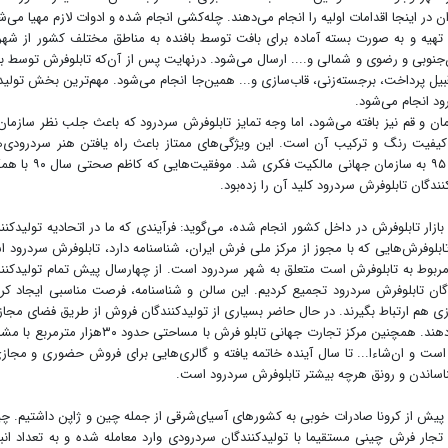
ان در اینجا اقدامات اولیه را انجام می‌دهند. چله‌کشی انجام شده و ادوات لازم مهیا می‌ش
هیه و به صورت بسته آماده برای بافت توسط بافنده به مناطق مختلف کشور از شه
‌جنوبی و رضوی و شمالی و.... ارسال می‌شود. درنهایت پس از آن‌که تابلوفرش توسط با
 قبیل پرداخت، برجسته‌زنی، قاب‌سازی و... همین‌جا انجام می‌شود. مهم‌ترین بخش تولی
د انجام می‌شود.
ن و قم نیز بافته می‌شود، اما وجه تمایز تابلوفرش سردرود که باعث جلب نظر سازمان
یفیت رنگ و ترکیب آن است. این ویژگی‌های ممتاز باعث راه یافتن هنر سردرودی‌ه
سال۹۲ به فهرست ناملموس میراث فرهنگی ایران و در سال ۹۵ به سازمان جهانی مال
ندگان تابلوفرش سردرود کلید آن را زده‌بود.
ار تابلوفرش در داخل کشور انجام شده، می‌گوید: فرآیندی که ما در اتحادیه تولیدکنن
ا تابلوفرش‌هایی که با مجوز از مرکز ملی فرش ایران، شناسنامه دارد، تابلوفرش سردرود 
مربوط به تابلوفرش است متعلق به شهر سردرود است. از چهارسال پیش تمام تولیدکنن
ان تابلوفرش سردرود تجمیع کردیم. این سالن و شناسنامه، فرصت مناسبی ایجاد کرد
زی هم ارتباط بگیرند. در حال حاضر بسیاری از تولیدکنندگان فروش از طریق فضای مجاز
در پیش گرفته‌اند و فروش خوبی هم از این طریق انجام می‌دهند. همچنین مرکز تجارت جهانی تابلو فرش با مساحتی حدو
و ان‌شاءا... تا سال آینده خاتمه یافته و گالری‌هایی برای فروش حضوری و مجاز
شناساندن و رونق هرچه بیشتر تابلوفرش سردرود است.
: پیش از کرونا صادرات خوبی به کشورهای آسیای‌شرقی از جمله چین و ژاپن داشتیم. چی
تجار فرش چینی مستقیما با تولیدکنندگان سردرودی وارد معامله شده و به تعداد ان