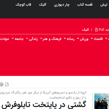
تپش
قفسه کتاب
چار دیواری
کلیک
قاب کوچک
Pdf
/
کلیک
اقتصاد
ورزش
رسانه
فرهنگ و هنر
زندگی
جامعه
حوادث
کرونا از یک‌سو و تحریم‌های آمریکا از دیگر سو، هنر رنگارنگ سردرودی
را از رمق و تکاپو انداخته‌است
گشتی در پایتخت تابلوفرش