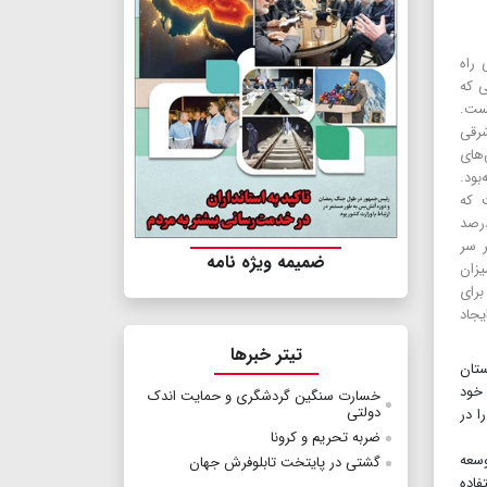
 راه
ی که
درود ۳۰۰۰ساله نشست.
شرقی
فرش‌های
بود.
 که
ا برای سردرودی‌ها آورده‌اند؛ به شغل‌هایی که تقریبا ۸۰درصد
ر سر
ضمیمه ویژه نامه
یزان
 و برای
جاد
تیتر خبرها
ستان
 خود
خسارت سنگین گردشگری و حمایت اندک
دولتی
ا در
ضربه تحریم و کرونا
وسعه
گشتی در پایتخت تابلوفرش جهان
فاده