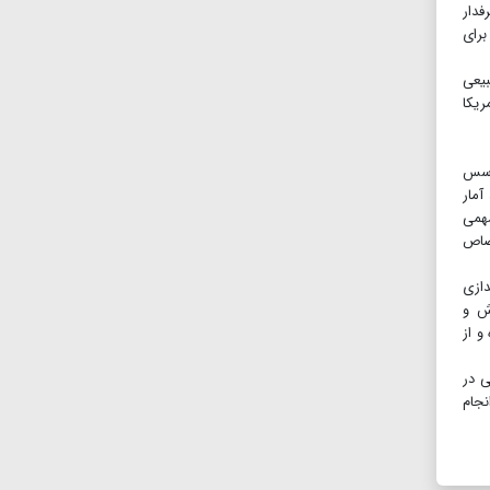
فدار
برای
بیعی
ریکا
موسس
آمار
سهمی
خود اختصاص
دازی
رش و
و از
ی در
نجام