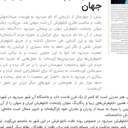
جهان
بیش از چهارسال از تاریخی که نام سردرود به فهرست میراث‌جهانی
یافت و مالکیت فکری تابلوفرش آن ثبت جهانی شد، می‌گذرد؛ زمان
عنوان پایتخت تابلوفرش جهان بر پیشانی سر
پیش از آن اما نام سردرود برای ایرانیان و به‌ویژه مردم آذربایجان‌
آشنا بود و این آشنایی طی ۱۰۰سال گذشته و از طریق تابلو
خوش نقش و نگار این خطه به خانه بسیاری از ایرانیان راه یافته‌
اهمیت سردرود اما تنها به این عناوین نیست و به برکتی است
تابلوفرش‌ه
مردم این شهر پرجمیعت شهرستان تبریز را بر سر کار برده و نان ب
سفره‌شان آورده‌است، به بستری که برای اشتغال‌زایی ایجاد کرده و م
بیکاری در سردرود با حدود ۴۰هزار نفر جمعیت را به صفر رسانده
ده‌ها هزار نفر از هموطنان در شهرهای دیگر ایران نیز شغل ای
کرده‌است.
رش، هنر مدرنی است که کمتر از یک قرن قدمت دارد و خاستگاه آن شهر سردرود در شهر
همین تابلوفرش‌های زیبا و رنگارنگ عنوان پایتخت تابلوفرش ایران و جهان را از آن
را سینه به سینه از پدران و مادران خود فراگرفته‌اند و امروز محال است خانه‌ای ر
رش نداشته‌باشد.
بلوفرش سردرود در خصوص روند بافت تابلو فرش در این شهر به جام‌جم می‌گوید: ت
ر شهر وجود نداشت و این مساله باعث شد برای بافت از بافندگان نقاط دیگر کشور است