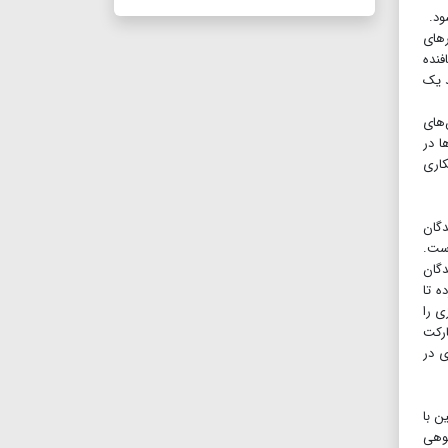
ود.
رهای
فنده
د یک
‌های
ا در
کیت فکری شد. موفقیت‌هایی که کاظم صحتی سال ۹۰ با همکاری
دگان
است.
دگان
ه تا
ی را
د ۳۰هزار مترمربع با مشارکت
ی در
ن با
بوهی