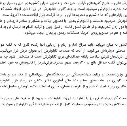
ش‌هایی با طرح کتیبه‌های قرآنی، حیوانات و تصویر سران کشورهای عربی بسیار پرطر
اصد جدید تابلوفرش سردرود است و چند گالری تابلوفرش در این کشور ایجاد شده که 
ازارهایی که ما داشتیم و تحریم‌ها آن را از ما گرفت، بازار ایالات‌متحده آمریکاست.
 تابلوفرش سردرود هستند و تابلوفرش‌هایی با تصاویر ایلات و عشایر و مناظر تاریخی و ط
ا دور زدن تحریم‌ها و از طریق کشور ثالث از قبیل چین و ترکیه اقدام به ارسال آن به آم
فته و هم در مبادی‌ورودی آمریکا مشکلات زیادی برایمان ایجاد می‌شود.
ور به میان می‌آید، باید سراغ آمار و ارقام و ارزیابی آنها رفت؛ کاری که به گفته 
صحتی درباره‌اش می‌گوید: از آنجا که صادرات تابلوفرش زیر عنوان فرش قرار می‌گیرد، 
ن آذربایجان‌شرقی نیازمند پایانه جداگانه‌ای برای تابلوفرش است تا مشخص شود چه 
از صادرات مختص تابلوفرش است. اما به صورت تخمینی می‌توان گفت حداقل بالغ بر ۳۰درصد سهم صادرات‌فرش‌تبریز را تابلوفرش به 
وزارت‌صمت و وزارت‌میراث‌فرهنگی در نمایشگاه‌های بین‌المللی از یک سو و راه‌ان
 کاربری در سایت‌های معتبر دنیا مثل آمازون تاثیر مثبتی در رونق بازار تابلوف
 و فناوری روز تطبیق ندهیم و از ظرفیت فضای‌مجازی استفاده نکنیم توفیقی حاصل‌نشده 
صمت آذربایجان‌شرقی نیز با اشاره به این‌که تابلوفرش سردرود از ظرفیت‌های بسیارعال
تمام تلاش خود را در خصوص حمایت کامل از اتحادیه‌تولیدکنندگان تابلوفرش سردرود ا