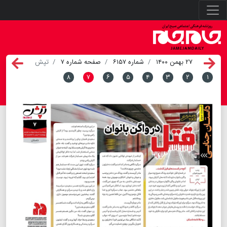
۲۷ بهمن ۱۴۰۰
شماره ۶۱۵۷
صفحه شماره ۷
تپش
۸
۷
۶
۵
۴
۳
۲
۱