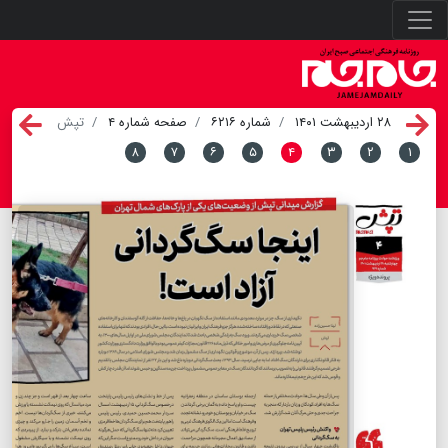
۲۸ اردیبهشت ۱۴۰۱
شماره ۶۲۱۶
صفحه شماره ۴
تپش
۸
۷
۶
۵
۴
۳
۲
۱