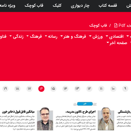
ش
قفسه کتاب
چار دیواری
کلیک
قاب کوچک
ویژه نامه
Pdf
/
قاب کوچک
اقتصادی
ورزش
فرهنگ و هنر
رسانه
فرهنگ
زندگی
فناو
صفحه آخر
۱۹
۱۸
۱۷
۱۶
۱۵
۱۴
۱۳
۱۲
۱۱
۱۰
۹