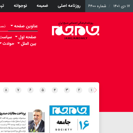
روزنامه اصلی
ضمیمه
نوجوانه
تپ
۱۷ دی ۱۴۰۱
شماره ۶۴۰۰
عناوین صفحه
نسخه 
صفحه اول
سیاست
بین الملل
حوادث
۸
۷
۶
۵
۴
۳
۲
۱