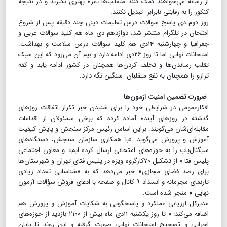
از رسانه می‌خواهند کمک کنند متقلب‌ها نمره بهتری نگیرند و در نتیجه
کنکور را به رقابتی نابرابر تبدیل نکنند.
روز دوم دی پاسخ سوالات درس تعلیمات دینی چند دقیقه پس از شروع
امتحان در تلگرام منتشر شد، دوازدهم دی ماه هم کلید سوالات عربی و
جغرافیا و چهارشنبه ۱۴دی هم کلید سوالات درس سلامت و بهداشت.
امتحانات نهایی اما تا روز ۲۶دی ادامه دارد و بیم آن می‌رود که این سبک
تقلب رساندن‌ها و تخلف کردن‌ها همچنان در کشور ادامه یابد و کفه
ترازو را همچنان به نفع متقلبان سنگین نگه دارد.
ضرورت تضمین امنیت آزمون‌ها
افکارعمومی در شرایطی خود را برای شنیدن خبر تکرار اتفاقات روزهای
گذشته در روزهای آینده آماده کرده که برخی مسئولان از اقدامات
مقابله‌ای‌شان می‌گویند. براین اساس رئیس مرکز سنجش و پایش کیفیت
آموزش و پرورش می‌گوید: «با همکاری سازمان سنجش، دستگاه‌های
سیگنال‌یاب را به حوزه‌های امتحانی ارسال کرده ایم» و معاون اجتماعی
پلیس فتا « از تشکیل ۷۰کارگروه ویژه در پلیس فتای تهران و شهرستان‌ها
برای رصد فضای مجازی» خبر می‌دهد که به «شناسایی تعداد زیادی
تارنمای مجرمانه و انسداد ۹ کانال و صفحه با ادعای فروش سؤالات آزمون
نهایی » منجر شده است.
مدیرکل ارزیابی عملکرد و پاسخگویی به شکایات آموزش و پرورش هم
اضافه می‌کند: « تا روز یکشنبه ۱۱دی ماه بیش از ۲۱۰۰ بازدید از حوزه‌های
اجرایی و تصحیح امتحانات نهایی صورت گرفته و این روند تا پایان