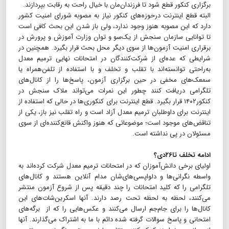
برگزاری کنکور قطع شود تا فرزندان‌مان با خیال راحت به رقابت بپردازند.
البته قطع اینترنت درحوزه‌های کنکور نیاز به مصوبه شورای امنیت کشور
دارد که این مصوبه هنوز وجود ندارد، ولی باز شدن این بحث کافی است
تا توانایی سازمان سنجش از یک‌سو و توان وزارت آموزش و پرورش در
برقراری امنیت آزمون‌ها از سوی دیگر محل بحث قرار بگیرد. همچنین در
شرایطی که عده‌ای از شرکت‌کنندگان در امتحانات نهایی ترمیم معدل
به‌راحتی توانسته‌اند با تقلب و تخلف و با استفاده از تلفن‌همراه یا
سمعک‌های مخفی در حین برگزاری آزمون، پاسخ‌ها را از کانال‌های
تلگرامی دریافت کنند چطور این نمرات می‌تواند ملاک سنجش در
کنکور۱۴۰۲ قرار بگیرد. قطع اینترنت برای کنکوری‌ها در حالی که استفاده از
اینترنت برای داوطلبان ترمیم معدل آزاد است و راه تقلب نیز باز، یکی از
تناقض‌های موجود است؛ موضوعاتی که هنوز واکنش قانع‌کننده‌ای از سوی
مسئولان در پی نداشته است.
ادامه تخلف تا۲۶دی؟
اولیای برخی دانش‌آموزان که در امتحانات ترمیم معدل شرکت کرده‌اند به
واسطه نگرانی‌ها و دلواپسی‌های‌شان مدام آنلاین هستند و کانال‌های
تلگرامی را که کلید امتحانات را چند دقیقه پس از شروع آزمون منتشر
می‌کنند، لحظه به لحظه تحت رصد دارند. آنها اسکرین‌شات‌های این
کانال‌ها را برای جام‌جم ارسال می‌کنند و عکس‌هایی را که از برگه‌های
امتحانی و پاسخ سوالات گرفته شده دائم با ما به اشتراک می‌گذارند. آنها