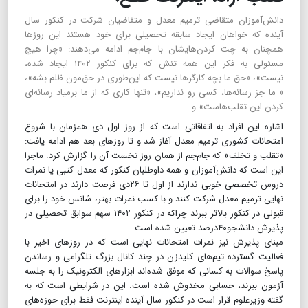
دانش‌آموزان متقاضی ترمیم معدل و متقاضیان شرکت در کنکور سال
آینده که خواهان ایجاد سابقه تحصیلی برای خود هستند این روزها
همچنان به چت کردن‌هایشان با جام‌جم ادامه می‌دهند: «چرا هیچ
مسئولی به فکر این همه تنش که برای کنکور ۱۴۰۲ ایجاد شده،
نیست»، «حق ما بچه کارگرها نیست که این‌طوری در حق‌مون ظلم بشه»،
« ما جز رسانه‌ها، کسی رو نداریم»، «تنها کاری که از ما برمیاد رسانه‌ای
کردن این تقلب‌هاست» و... .
اشاره این افراد به اتفاقاتی است که از روز اول دی همزمان با شروع
امتحانات کشوری ترمیم معدل آغاز شد و تا روزهای بعد هم ادامه یافت:
«تقلب و تخلف» که جام‌جم از همان روز نخست آن را گزارش کرد. ماجرا
این است که دانش‌آموزان و همه داوطلبان کنکور که معدل کتبی یا نمرات
دروس تخصصی خوبی ندارند از اول تا ۲۶دی فرصت دارند در امتحانات
نهایی ترمیم معدل شرکت کنند و با کسب نمرات بهتر، شانس خود را برای
قبولی در کنکور بالاتر ببرند چراکه در کنکور ۱۴۰۲ سهم سوابق تحصیلی در
پذیرش دانشجو۴۰درصد تعیین شده است.
مبنای پذیرش نیز نمرات امتحانات نهایی است که در روزهای اخیر با
فعالیت گسترده تیم‌های کلیدزن در چند کانال بزرگ تلگرامی و رساندن
پاسخ سوالات به کسانی که موفق شده‌اند ابزارهای الکترونیک را به جلسه
آزمون ببرند، حسابی مخدوش شده است. این در شرایطی است که به
گفته وزیرعلوم قرار است در کنکور سال آینده اینترنت فقط برای حوزه‌های