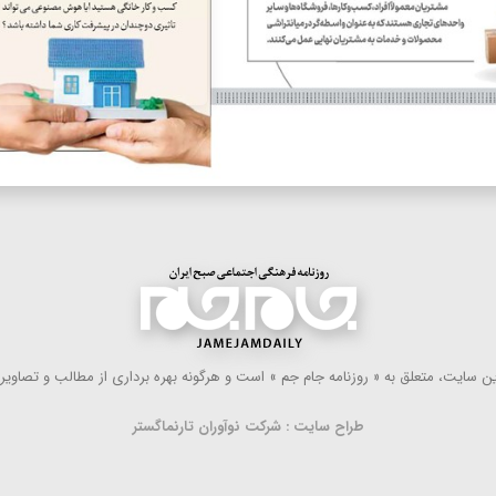
 سایت، متعلق به « روزنامه جام جم » است و هرگونه بهره ‌برداری از مطالب و تصاویر آ
طراح سایت : شرکت نوآوران تارنماگستر