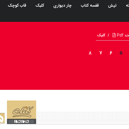
ه
تپش
قفسه کتاب
چار دیواری
کلیک
قاب کوچک
Pdf
/
کلیک
۸
۷
۶
۵