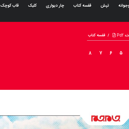
جوانه
تپش
قفسه کتاب
چار دیواری
کلیک
قاب کوچک
Pdf
/
قفسه کتاب
۸
۷
۶
۵