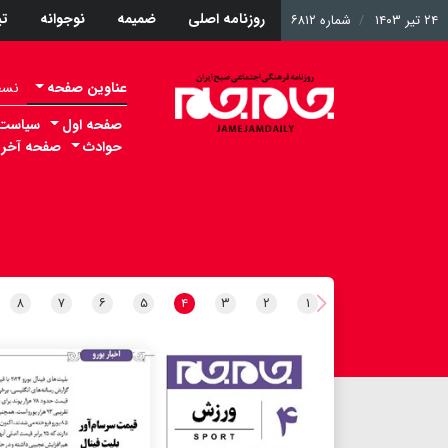
روزنامه اصلی
ضمیمه
نوجوانه
ت
۲۴ تیر ۱۴۰۳
شماره ۶۸۱۲
عناوین صفحه
نسخه 
صفحه اول
سیاست
حوادث
صفحه آخر
۸
۷
۶
۵
۴
۳
۲
۱