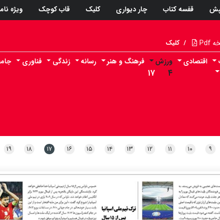
پش
قفسه کتاب
چار دیواری
کلیک
قاب کوچک
ویژه نام
Pdf
/
کلیک
اقتصادی
ورزش
فرهنگ و هنر
رسانه
زندگی
فناوری
جامع
۱۷
۴
۱۹
۱۸
۱۷
۱۶
۱۵
۱۴
۱۳
۱۲
۱۱
۱۰
۹