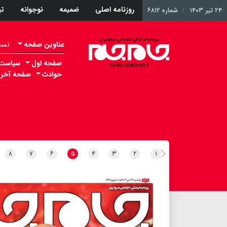
روزنامه اصلی
ضمیمه
نوجوانه
ت
۲۴ تیر ۱۴۰۳
شماره ۶۸۱۲
عناوین صفحه
نسخه 
صفحه اول
سیاست
حوادث
صفحه آخر
۸
۷
۶
۵
۴
۳
۲
۱