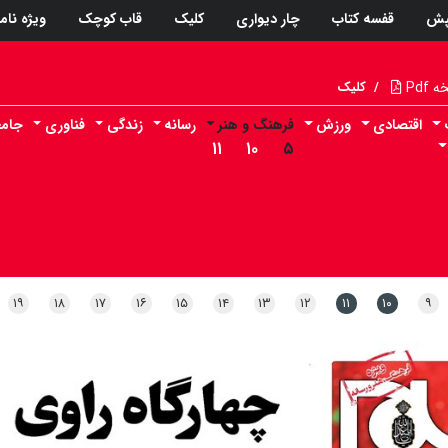
پش
قفسه کتاب
چار دیواری
کلیک
قاب کوچک
ویژه نام
Pdf
/
کلیک
اقتصادی
ورزش
فرهنگ و هنر
رسانه
زندگی
فناوری
جامع
۱۱
۱۰
۵
۱۹
۱۸
۱۷
۱۶
۱۵
۱۴
۱۳
۱۲
۱۱
۱۰
۹