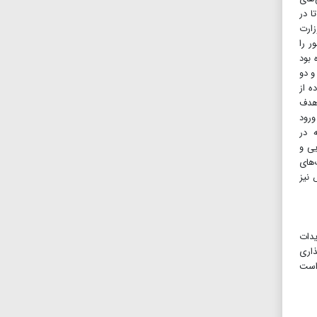
ا در
زارت
ر را
و خنثی شده بود
و دو
ه از
 هدف
ورود
ه در
یی و
‌های
 نیز
یدات
ذاری
 است