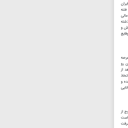
یران
ئله‌های کمونیستی، مسلحانه و شورش منافقین در سال‌های دهه ۶۰، اغتشاش ۱۸تیر، فتنه
مالی
ذشته
اش و
قایع
عرصه
ن رو
د از
تخاذ
ده و
نایی
ج از
است
رقت