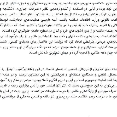
ت‌های متخاصم، سرویس‌های جاسوسی، رسانه‌های ضدایرانی و تجزیه‌طلبان از این 
 نهاد بوده و ابایی در استفاده از کلیدواژه‌هایی نظیر «اعترافات اجباری»، «شکنجه و
وندان»، «فشار براحزاب، تشکل‌ها، اصناف و...»، «سرکوب اقلیت‌های مذهبی و قو
 قانونی وزارت اطلاعات نداشته باشند. البته بازبینی عملیات‌های انجام‌شده توسط
لابی با انجام وظایف خود به نوعی تامین‌کننده امنیت پایدار کشور است که با نقش‌آف
عه اهتمام داشته و از بروز آشوب‌های خرد و کلان در سطح جامعه جلوگیری کرده است.
شته است؛ بحران‌هایی که به تنهایی کافی بود تا دولت و ملتی را از پای درآورد اما ایم
ایستادگی دولتمردان جمهوری اسلامی ایران با تکیه بر سرمایه‌های مردمی، شرایطی ایجاد کرد که روایت این ۴۵سال برای بسیار
است‌گذاران، مسئولان و از همه مهم‌تر مردم که در نگاه بنیان‌گذار این نظام ولی 
ه چهار دهه طلایی را تجربه کرده و مهیای نیم‌قرنی شدنش است.
ته بحق که یکی از نیازهای اساسی ما انسان‌هاست در این زمانه پرآشوب، تبدیل به 
ستقل، نیابتی و همکاری منطقه‌ای و بین‌المللی به این دستاورد برسند و در سایه آ
 کنند.امنیت جمهوری اسلامی ایران دارای الگوی کاملا بومی، مردمی و متکی به آموزه‌
توان به این جمع‌بندی رسید که اکثر آنها امنیت خود را ذیل برقراری رابطه با قدرت
ا صرف میزبانی از پایگاه‌‌های نظامی یا خرید تسلیحات می‌کنند تا از این بابت در امان با
 ما با درایت رهبر انقلاب، جنبه برون‌مرزی نیز یافته و تبدیل به یکی از مولفه‌های 