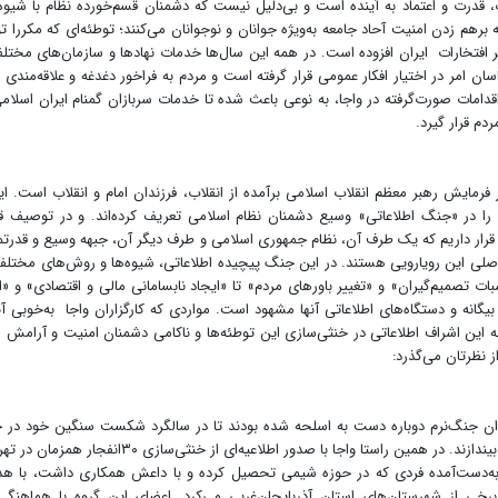
ث، قدرت و اعتماد به آینده است و بی‌دلیل نیست که دشمنان قسم‌خورده نظام با شیوه
رهم زدن امنیت آحاد جامعه به‌ویژه جوانان و نوجوانان می‌کنند؛ توطئه‌ای که مکررا 
افتخارات ایران افزوده است. در همه این سال‌ها خدمات نهادها و سازمان‌های مختل
ان امر در اختیار افکار عمومی قرار گرفته است و مردم به فراخور دغدغه و علاقه‌مندی 
اقدامات صورت‌گرفته در واجا، به نوعی باعث شده تا خدمات سربازان گمنام ایران اسلام
دم قرار گیرد.
فرمایش رهبر معظم انقلاب اسلامی برآمده از انقلاب، فرزندان امام و انقلاب است. ا
 را در «جنگ اطلاعاتی» وسیع دشمنان نظام اسلامی تعریف کرده‌اند. و در توصیف 
قرار داریم که یک طرف آن، نظام جمهوری اسلامی و طرف دیگر آن، جبهه وسیع و قدرت
 این رویارویی هستند. در این جنگ پیچیده اطلاعاتی، شیوه‌ها و روش‌های مختلف
ت تصمیم‌گیران» و «تغییر باورهای مردم» تا «ایجاد نابسامانی مالی و اقتصادی» و «ا
بیگانه و دستگاه‌های اطلاعاتی آنها مشهود است. مواردی که کارگزاران واجا به‌خوبی آنه
 به این اشراف اطلاعاتی در خنثی‌سازی این توطئه‌ها و ناکامی دشمنان امنیت و آرامش ا
 نظرتان می‌گذرد:
ن جنگ‌نرم دوباره دست به اسلحه شده بودند تا در سالگرد شکست سنگین خود در 
ترکیبی علیه نظام، آشوب‌هایی را در گوشه و کنار کشور به راه بیندازند. در همین راستا واجا با صدور اطلاعیه‌ای از خنثی‌‌سازی
طلاعات به‌دست‌آمده فردی که در حوزه شیمی تحصیل کرده و با داعش همکاری داشت، با ه
خی از شهرستان‌های استان آذربایجان‌غربی می‌کرد. اعضای این گروه با هماهنگی