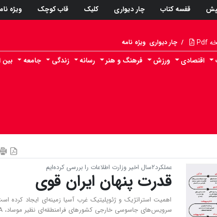
پش
قفسه کتاب
چار دیواری
کلیک
قاب کوچک
ویژه نام
Pdf
/
چار دیواری
ویژه نامه
اقتصادی
ورزش
فرهنگ و هنر
رسانه
زندگی
جامعه
بین ا
عملکرد‌۲‌سال اخیر وزارت اطلاعات را بررسی کرده‌ایم
قدرت پنهان ایران قوی
اهمیت استراتژیک و ژئوپلیتیک غرب آسیا زمینه‌ای ایجاد کرده اس