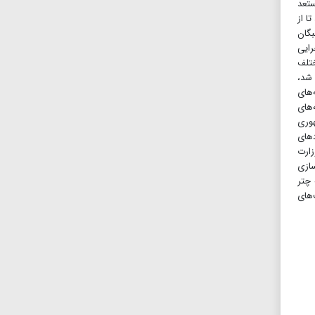
ستعد
ا از
بگان
رایی
ختلف
 شد،
‌های
‌های
هوری
دهای
زارت
سازی
 چتر
‌های