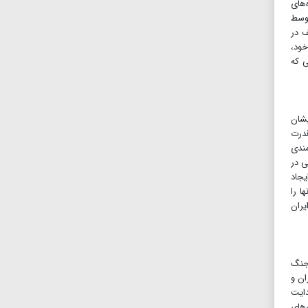
‌های
توسط
ف در
خود،
ی که
یشان
قدرت
مندی
ی در
یجاد
ا را
یران
جنگ
 ۳۰انفجار همزمان در تهران و
دایت
‌های