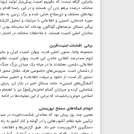
بنابراین گزافه نیست که بگوییم امنیت پیش‌نیاز تولید ثرو
مختلف درصدد برهم زدن آن هستند و در این راستا اقدام به ب
نهادهای مختلف و ذی‌صلاح خنثی شده و برگ زرینی به دفتر 
حوزه خدماتی، امنیتی و اطلاعاتی با جزئیات و تحلیل کارشناس
پیگیر مسائل عرصه‌های گوناگون بوده‌اند اما محرمانه بودن 
منادیان اصلی امنیت هستند، با ملاحظات مختلف در اختیار مر
برخی اقدامات امنیت‌آفرین
مجموعه واجا، ستون اصلی قدرت پنهان امنیت ایران و بنابر 
لزوم صددرصد انقلابی ماندن این قدرت پنهان امنیت نظام
اطلاعاتی دشمن، معتقدند ما در میانه یک میدان بزرگ جنگ 
از دشمنان است. سرویس‌های جاسوسی طرف مقابل محور اصلی
دستور کار است؛ از «نفوذ و سرقت اطلاعات» و «تغییر محاسبا
آشفتگی‌های امنیتی»؛ مانند مسائل اخیر در بازار ارز، ردپای 
شناسایی کرده و سربازان گمنام امام‌زمان(عج) نیز با اهتمام
اسلامی خوش‌درخشیدند که برخی از این عملیات‌ها در ادامه از
انهدام شبکه‌های مسلح تروریستی
همین چند روز پیش بود که معاندان شکست‌خورده در میدا
دستگیری ۲۸تروریست خبر داد. طبق گزارش‌ها و ا
نیرو‌های داعش اقدام به ساخت بمب و آزمایش آنها در بر