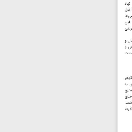
نهاد
 قتل
می»،
 این
رینی
ان و
ی گفتنی، شنیدنی و
نعمت
گوهر
ن به
‌های
‌های
شند.
قدرت