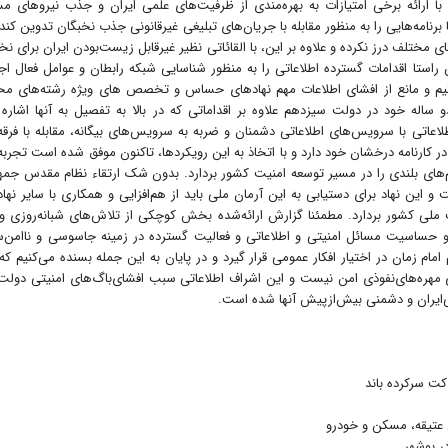
با ارائه برخی امتیازات به بهره‌مندی از ظرفیت‌های علمی ایران و جذب نیروهای م
رنامه‌هایی را به منظور مقابله با جریان‌های تبلیغی غیرقانونی جذب نخبگان تدوین کند ت
مختلف درز نکرده و علاوه بر این، با القائاتی نظیر غیرقابل زیست‌بودن ایران برای نخ
 راستا اقدامات گسترده اطلاعاتی را به منظور شناسایی شبکه رابطان و عوامل فعال اج
ن تیم و مانع از افشای اطلاعات مهم نهادهای حساس و تخصص های ویژه رشته‌های م
ساله خود در دولت سیزدهم علاوه بر اقداماتی که در بالا به تفصیل به آنها اشاره
طلاعاتی با سرویس‌های اطلاعاتی دشمنان و ضربه به سرویس‌های بیگانه، مقابله با فرقه
ا در کارنامه درخشان خود دارد و با اتخاذ به این رویکردها، تاکنون موفق شده است تجربه
م‌های بلندی را در مسیر توسعه امنیت کشور بردارد. بدون شک ارتقاء نظام مقدس جم
 این نهاد برای دستیابی به این آرمان ملی باید از هم‌افزایی و همکاری با سایر نها
ت ملی کشور بردارد. مطمئنا گزارش ارائه‌شده بخش کوچکی از تلاش‌های شبانه‌روزی و
و حساسیت مسائل امنیتی و اطلاعاتی و فعالیت گسترده در زمینه جاسوسی و ناامن‌
ام زمان در اختیار افکار عمومی قرار گیرد و در پایان به این جمله بسنده می‌کنیم که
 مهره‌های‌نفوذی امن نیست و این اشراف اطلاعاتی سبب افشای‌باگ‌های امنیتی دولت
می‌ایران و دشمنی بیش‌ازپیش آنها شده است.