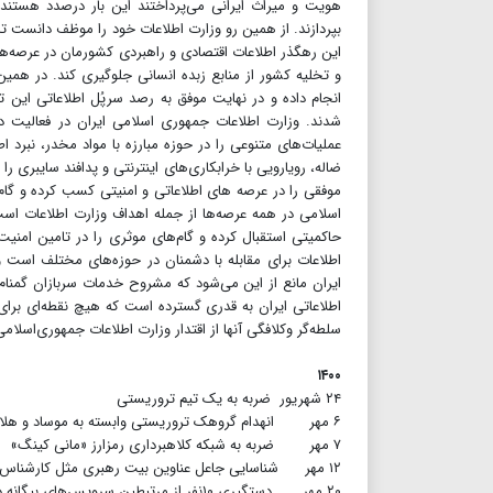
هویت و میراث ایرانی می‌پرداختند این بار درصدد هستند 
بپردازند. از همین رو وزارت اطلاعات خود را موظف دانست تا ب
این رهگذر اطلاعات اقتصادی و راهبردی کشورمان در عرصه‌های 
و تخلیه کشور از منابع زبده انسانی جلوگیری کند. در همین
انجام داده و در نهایت موفق به رصد سرپُل اطلاعاتی ای
شدند. وزارت اطلاعات جمهوری اسلامی ایران در فعالیت دو 
عملیات‌های متنوعی را در حوزه مبارزه با مواد مخدر، نبرد ا
ضاله، رویارویی با خرابکاری‌های اینترنتی و پدافند سایبری ر
موفقی را در عرصه های اطلاعاتی و امنیتی کسب کرده و گا
اسلامی در همه عرصه‌ها از جمله اهداف وزارت اطلاعات است و
حاکمیتی استقبال کرده و گام‌های موثری را در تامین امنی
اطلاعات برای مقابله با دشمنان در حوزه‌های مختلف است 
ایران مانع از این می‌شود که مشروح خدمات سربازان گمنام ام
اطلاعاتی ایران به قدری گسترده است که هیچ نقطه‌ای برای
سلطه‌گر وکلافگی آنها از اقتدار وزارت اطلاعات جمهوری‌اسلا
۱۴۰۰
۲۴ شهریور ضربه به یک تیم تروریستی
۶ مهر انهدام گروهک تروریستی وابسته به موساد و هلاکت سرکرده باند
۷ مهر ضربه به شبکه کلاهبرداری رمزارز «مانی کینگ»
۱۲ مهر شناسایی جاعل عناوین بیت رهبری مثل کارشناس عتیقه، مسکن و خودرو
۲۰ مهر دستگیری ۱۰نفر از مرتبطین سرویس‌های بیگانه در بوشهر