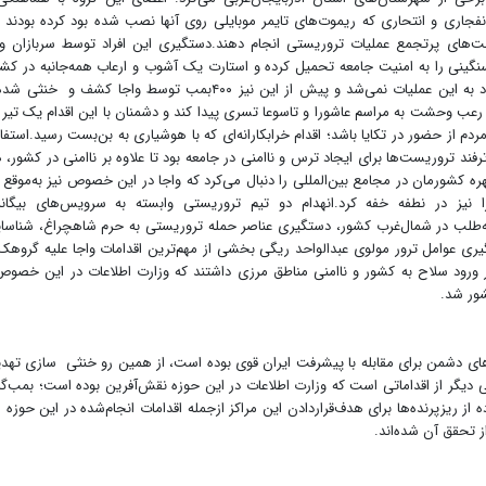
انفجاری و انتحاری که ریموت‌های تایمر موبایلی روی آنها نصب شده بود کرده بودند ت
ت‌های پرتجمع عملیات تروریستی انجام دهند.دستگیری این افراد توسط سربازان و
گینی را به امنیت جامعه تحمیل کرده و استارت یک آشوب و ارعاب همه‌جانبه در کشو
فراهم کند که ابتر ماند. البته انهدام شبکه تروریستی محدود به این عملیات نمی‌شد و پیش از این نیز ۴۰۰بمب توسط واجا کشف 
عب وحشت به مراسم عاشورا و تاسوعا تسری پیدا کند و دشمنان با این اقدام یک تیر 
از حضور در تکایا باشد؛ اقدام خرابکارانه‌ای که با هوشیاری به بن‌بست رسید.استفاد
ترفند تروریست‌ها برای ایجاد ترس و ناامنی در جامعه بود تا علاوه بر ناامنی در کشور،
شورمان در مجامع بین‌المللی را دنبال می‌کرد که واجا در این خصوص نیز به‌موقع 
ین نقشه شوم را نیز در نطفه خفه کرد.انهدام دو تیم تروریستی وابسته به سرویس‌های بیگان
‌طلب در شمال‌غرب کشور، دستگیری عناصر حمله تروریستی به حرم شاهچراغ، شناسا
یری عوامل ترور مولوی عبدالواحد ریگی بخشی از مهم‌ترین اقدامات واجا علیه گروهک
ورود سلاح به کشور و ناامنی مناطق مرزی داشتند که وزارت اطلاعات در این خصوص
شور شد.
های دشمن برای مقابله با پیشرفت ایران قوی بوده است، از همین رو خنثی سازی تهد
ی دیگر از اقداماتی است که وزارت اطلاعات در این حوزه نقش‌آفرین بوده است؛ بمب‌گ
ز ریزپرنده‌ها برای هدف‌قراردادن این مراکز ازجمله اقدامات انجام‌شده در این حوزه
از تحقق آن شده‌اند.