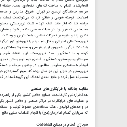
انجام‌شده، اقدام به ساخت تله‌های‌ انفجاری، بمب، جلیقه 
مراسم جاماندگان اربعین در تهران، شروع مدارس و مناسب
اطلاعات، توطئه شومی را خنثی کرد که می‌توانست تبعات سن
بمب‌هایی که قرار بود در هیات مذهبی منفجر شود و فضای ر
نشان زده و علاوه بر تحرکات نظامی، باعث ترس و وحشت مردم 
تروریست‌های اجاره‌ای و قتل‌عام مردم با ترورهای کور دیگر 
بلندمدت دیگری همچون ایران‌هراسی و مخدوش‌ساختن چهره ک
کرده و با دستگیری ۲۰۰ تروریست، ا
سیستان‌وبلوچستان، دستگیری اعضای تیم تروریستی تجزیه
انهدام هسته‌های عملیاتی منافقین در چندین مرحله و دستگ
تروریستی در طول این دو سال بوده که سهم گسترده‌ای در 
مقتدرانه عمل کرده و مانع تحقق اهداف این گروهک‌ها در ک
مقابله جانانه با خرابکاری‌های صنعتی
هدف‌قراردادن کارخانجات صنایع دفاعی کشور یکی از راهبرد
و عملیات‌های خرابکارانه در مراکز صنعتی و دفاعی کشور یک
در واحدهای تولیدی، هک سامانه‌های خطوط تولید و استفاده ا
که سربازان گمنام امام‌زمان(عج) با انجام اقدامات سلبی مانع 
سربازان گمنام در میدان اغتشاشات