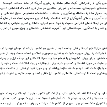
‌ثباتی یکی از راهبردهای ثابت نظام سلطه به رهبری آمریکا در نقاط مختلف دنیاست؛ ا
اسلامی نیز از این فتنه مصون نمانده و از ابتدای انقلاب با غا
 بود. طبق وظایف محول‌شده به نهادها، پیشگیری و مقابله با اغتشاشات، تشخیص منابع اطلاعاتی و 
تباط آمران و عاملان آشوبگران از اهم اقدامات واجا در این خصوص است که در سال گ
ان در ایجاد فضای اعتراضی نسبت به فوت خانم امینی، کشاندن فضای اعتراض به اغتش
شد و با دستگیری سرحلقه‌های این آشوب، نقشه‌های دشمنان و اپوزیسیون در تکرار و
 فزاینده‌ای در بقا و فنای جامعه دارد از همین رو دشمن بازنده در میدان نبرد پا در 
تهدیدات به رویای دیرینه خود که براندازی جمهوری اسلامی است، دست یابد. از همی
نه کاهش ارزش پولی کشورمان را فراهم کرد و با به‌راه انداختن این جنگ ارزی می‌خواه
ری امنیت در حوزه اقتصاد و کسب و کارها یکی از وظایف وزارت اطلاعات است و باید با ا
ا بازداشت کند. انهدام شبکه سازمان‌یافته در این حوزه تنها گوشه‌ای از اقدامات سازن
یشتری است تا توطئه‌های اقتصادی دشمن نیز خنثی شده و مردم علاوه بر امنیت از توا
ه آن اینگونه القا کنند که بخش عظیمی از نخبگان کشور مهاجرت کرده‌اند یا درصدد خرو
ط مسئولان تکذیب و عنوان شد که آمارهای اعلام‌شده در این خصوص کذب محض 
ین تشویق متخصصان برای خروج از کشور شد. دولت‌های رقیب که پیش از این به س