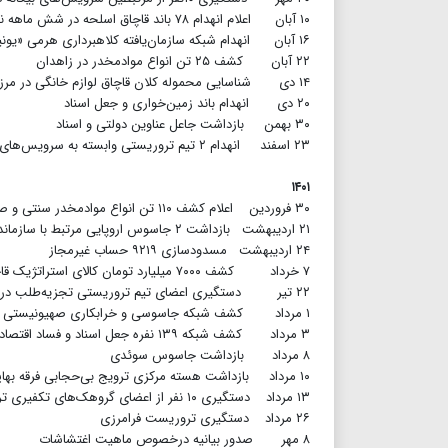
۱۰ آبان اعلام انهدام ۷۸ باند قاچاق اسلحه در شش ماهه نخست سال ۱۴۰۰
۱۶ آبان انهدام شبکه سازمان‌یافته کلاهبرداری هرمی «یونیک فاینانس» در ۱۹ استان
۲۲ آبان کشف ۲۵ تن انواع موادمخدر در زاهدان
۱۴ دی شناسایی محموله کلان قاچاق لوازم خانگی در مرزهای شمال‌غربی کشور
۲۰ دی انهدام باند زمین‌خواری و جعل اسناد
۳۰ بهمن بازداشت جاعل عناوین دولتی و اسناد
۲۳ اسفند انهدام ۲ تیم تروریستی وابسته به سرویس‌های بیگانه در بلوچستان
۱۴۰۱
۳۰ فروردین اعلام کشف ۱۱۰ تن انواع موادمخدر سنتی و صنعتی در طول سال ۱۴۰۰
۲۱ اردیبهشت بازداشت ۲ جاسوس اروپایی مرتبط با سازماندهی اعتراضات فرهنگیان
۲۴ اردیبهشت مسدودسازی ۹۲۱۹ حساب غیرمجاز
۷ خرداد کشف ۷۰۰۰ میلیارد تومان کالای استراتژیک قاچاق
۲۲ تیر دستگیری اعضای تیم تروریستی تجزیه‌طلب در شمال‌غرب کشور
۱ مرداد کشف شبکه جاسوسی و خرابکاری صهیونیستی مرتبط با گروهک‌های کردی با هدف انفجار در یکی از مراکز صنعتی کشور(عملیات بزرگ)
۳ مرداد کشف شبکه ۱۳۹ نفره جعل اسناد و فساد اقتصادی
۸ مرداد بازداشت جاسوس سوئدی
۱۰ مرداد بازداشت هسته مرکزی ترویج بی‌حجابی فرقه بهاییت
۱۳ مرداد دستگیری ۱۰ نفر از اعضای گروهک‌های تکفیری تروریستی در ماه محرم
۲۶ مرداد دستگیری تروریست فرامرزی
۸ مهر صدور بیانیه درخصوص ماهیت اغتشاشات