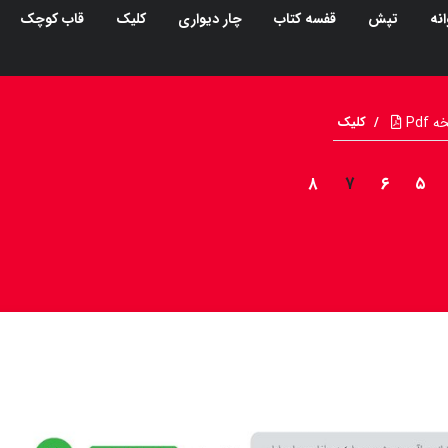
نه
تپش
قفسه کتاب
چار دیواری
کلیک
قاب کوچک
Pdf
/
کلیک
۸
۷
۶
۵