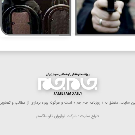
 سایت، متعلق به « روزنامه جام جم » است و هرگونه بهره ‌برداری از مطالب و تصاویر آ
طراح سایت : شرکت نوآوران تارنماگستر