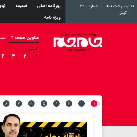
روزنامه اصلی
ضمیمه
نوج
۲۱ اردیبهشت ۱۴۰۱
شماره ۶۲۱۰
تپش
ویژه نامه
عناوین صفحه
نسخه 
تپش
۴
۳
۲
۱
۸
۷
۶
۵
۴
۳
۲
۱