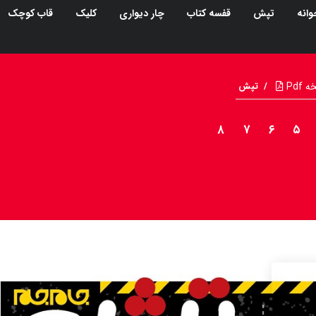
وانه
تپش
قفسه کتاب
چار دیواری
کلیک
قاب کوچک
Pdf
/
تپش
۸
۷
۶
۵