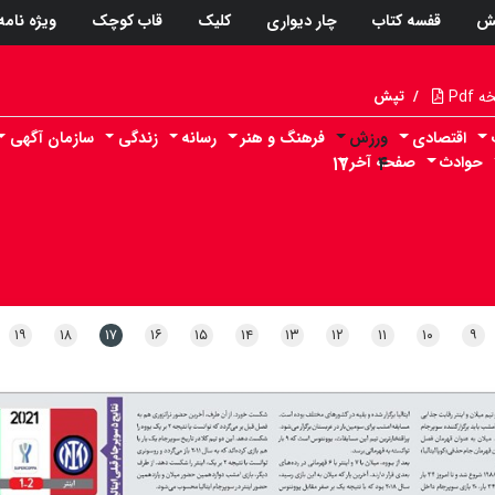
ش
قفسه کتاب
چار دیواری
کلیک
قاب کوچک
ویژه نامه
Pdf
/
تپش
اقتصادی
ورزش
فرهنگ و هنر
رسانه
زندگی
سازمان آگهی
حوادث
۴
صفحه آخر
۱۷
۱۹
۱۸
۱۷
۱۶
۱۵
۱۴
۱۳
۱۲
۱۱
۱۰
۹