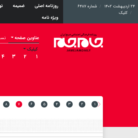
روزنامه اصلی
ضمیمه
نو
۲۴ اردیبهشت ۱۴۰۲
شماره ۶۴۸۷
کلیک
ویژه نامه
عناوین صفحه
نسخه 
کیلیک
۴
۳
۲
۱
۸
۷
۶
۵
۴
۳
۲
۱