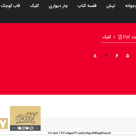
جوانه
تپش
قفسه کتاب
چار دیواری
کلیک
قاب کوچک
Pdf
/
کلیک
۸
۷
۶
۵