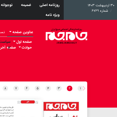
روزنامه اصلی
ضمیمه
نوجوانه
۳۰ اردیبهشت ۱۴۰۳
شماره ۶۷۶۹
ویژه نامه
عناوین صفحه
نسخه 
صفحه اول
سیاست
حوادث
۲
صفحه آخر
۸
۷
۶
۵
۴
۳
۲
۱