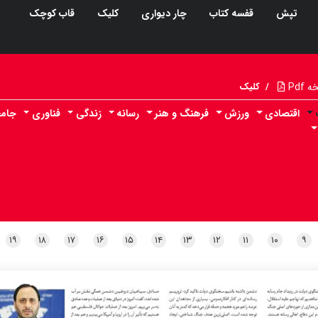
تپش
قفسه کتاب
چار دیواری
کلیک
قاب کوچک
Pdf
/
کلیک
اقتصادی
ورزش
فرهنگ و هنر
رسانه
زندگی
فناوری
جامع
۱۹
۱۸
۱۷
۱۶
۱۵
۱۴
۱۳
۱۲
۱۱
۱۰
۹