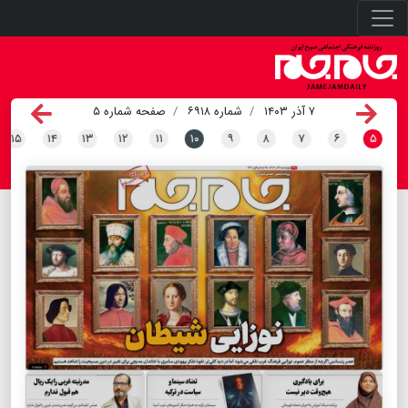
۷ آذر ۱۴۰۳
شماره ۶۹۱۸
صفحه شماره ۵
۱۵
۱۴
۱۳
۱۲
۱۱
۱۰
۹
۸
۷
۶
۵