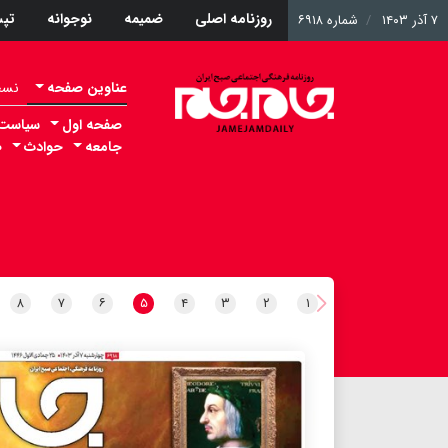
روزنامه اصلی
ضمیمه
نوجوانه
تپ
۷ آذر ۱۴۰۳
شماره ۶۹۱۸
عناوین صفحه
نسخه 
صفحه اول
سیاست
جامعه
حوادث
ص
۸
۷
۶
۵
۴
۳
۲
۱