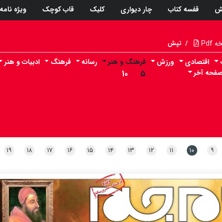
ش
قفسه کتاب
چار دیواری
کلیک
قاب کوچک
ویژه نامه
Pdf
/
تپش
اقتصادی
ورزش
فرهنگ و هنر
رسانه
فرهنگ
ادبیات و هنر
فحه آخر
۵
۱۰
۱۹
۱۸
۱۷
۱۶
۱۵
۱۴
۱۳
۱۲
۱۱
۱۰
۹