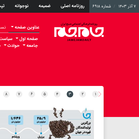
روزنامه اصلی
ضمیمه
نوجوانه
تپ
۷ آذر ۱۴۰۳
شماره ۶۹۱۸
عناوین صفحه
نسخه 
صفحه اول
سیاست
جامعه
حوادث
ص
۸
۷
۶
۵
۴
۳
۲
۱