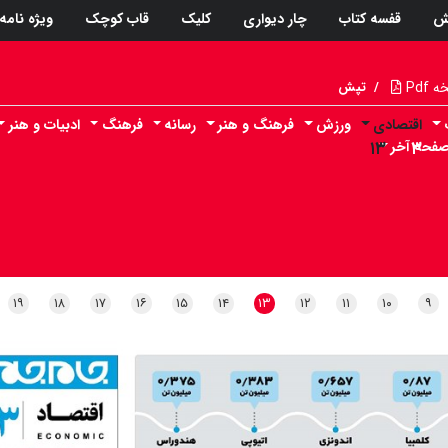
ش
قفسه کتاب
چار دیواری
کلیک
قاب کوچک
ویژه نامه
Pdf
/
تپش
اقتصادی
ورزش
فرهنگ و هنر
رسانه
فرهنگ
ادبیات و هنر
۳
فحه آخر
۱۳
۱۹
۱۸
۱۷
۱۶
۱۵
۱۴
۱۳
۱۲
۱۱
۱۰
۹