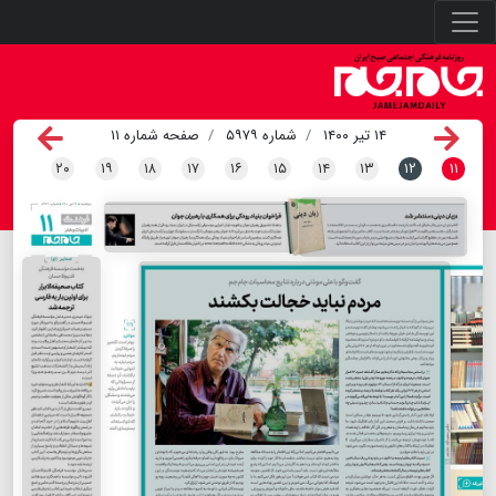
۱۴ تیر ۱۴۰۰
شماره ۵۹۷۹
صفحه شماره ۱۱
۲۰
۱۹
۱۸
۱۷
۱۶
۱۵
۱۴
۱۳
۱۲
۱۱