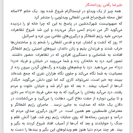
علیرضا رأفتی روزنامه‌نگار
همه چیز از یک ویدئو در اینستاگرام شروع شده بود. یک خانم ۲۳ساله
اهل محله شیخ‌جراح قدس اشغالی ویدئویی را منتشر کرد
که صهیونیست شهرک‌نشین در پاسخ به این که چرا خانه او را دزدیده
می‌گوید اگر من ندزدم کسی دیگر می‌دزدد و این شد شروع تظاهرات
مردمی علیه رژیم اشغالگر و درگیری‌های نظامی بین غزه و اسرائیل.
۱۲ روز که کشت و کشتار، غزه و قدس اشغالی را شخم زد و ساختمان‌ها
خراب شدند و فرزندان یتیم و زنان داغدار، نیروهای امنیتی رژیم اشغالگر
افتادند به شناسایی و دستگیری افرادی که در تظاهرات حضور داشتند.
تصور کنید دزد به خانه‌تان زده و شما می‌روید در خیابان و فریاد «دزد!
دزد!» سر می‌دهید. دزد با چشم‌های وق‌زده و رگ‌های گردن بیرون زده از
عصبانیت به شما نگاه می‌کند و جلوی نگاه هزاران نفری که جمع شده‌اند
ببینند چه خبر است، نمی‌تواند کاری کند اما توی دلش می‌گوید: «بگذار
آب‌ها از آسیاب بیفتد...» بعد که جو آرام شد و خیابان خلوت و مردم
رفتند، دزد می‌آید یقه‌تان را می‌گیرد که به چه حقی فریاد «دزد!» سر دادی
و تا بیایی دوباره از حقت دفاع کنی، دهانت را می‌گیرد و می‌کشاندت در
دالان یک خانه که صدایت به جایی نرسد... ماجرای رژیم اشغالگر و
معترضان فلسطینی هم همین است. در ۱۲روز درگیری صدای مردم که
درآمد و دوربین رسانه‌ها که روی جنایات رژیم زوم شد، فورا آتش ظلم و
جنگ را خواباندند و بعد که آب‌ها از آسیاب افتاد شروع کردند به بگیر و
ببند. هر چند مردم دنیا هنوز هم ویدئوهای این بگیر و ببندها را دست به