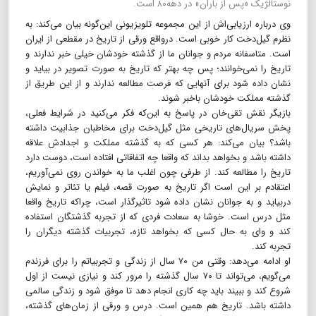
نوستالژیک «پس از باران» در دهه۸۰ است.
وی درباره ارزیابی‌اش از این مجموعه تلویزیونی این‌گونه بیان می‌کند: به
نظرم گیل‌دخت کار خوبی است. درواقع ورقی از تاریخ در مقطعی از ایران
است. متاسفانه مردم و جوانان ما از گذشته خودشان خیلی خبر ندارند و
تاریخ را نمی‌خوانند؛ پس چه بهتر که تاریخ به صورت تصویر در بیاید و
نشان داده شود برای آنهایی که فرصت مطالعه ندارند و از این طریق از
گذشته مملکت خودشان باخبر شوند.
بازیگر نقش تقی‌خان در پاسخ به این‌که فکر می‌کنید در شرایط فعلی،
پخش سریال‌های تاریخی مثل گیل‌دخت برای مخاطبان جذابیت داشته
باشد؟ بیان می‌کند: هر کسی که به گذشته مملکت و اجدادش علاقه
داشته باشد و بخواهد بداند که واقعا چه اتفاقاتی افتاده است، دوست دارد
تاریخ را مطالعه کند. از طرفی چون اغلب ما به خواندن روی نمی‌آوریم،
اعتقادم بر این است اگر تاریخ به صورت قصه،‌ فیلم یا تئاتر و نمایش
دربیاید و به جوانان نشان داده شود تاثیرگذار است، چراکه تاریخ واقعا
مثل درس است. خوشا به سعادت فردی که از تجربه گذشتگان استفاده
کند و وای به حال کسی که بخواهد تازه، تجربیات گذشته دیگران را
تجربه کند.
او ادامه می‌دهد: وقتی من ۷۰ سال از زندگی‌ و تجربیاتم را برای فرزندم
می‌گویم، می‌تواند تا ۷۰ سال گذشته را مرور کند و نیازی نیست از اول
شروع کند و ببیند باید چه کاری انجام دهد تا موفق شود و زندگی سالمی
داشته باشد. تاریخ هم همین است. درس و ورقی از زمان‌های گذشته،