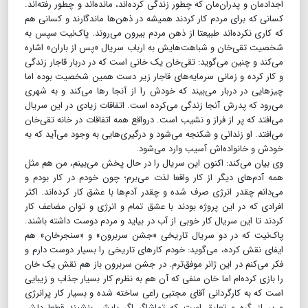
اجدادمان و پدران‌مان که چطور زندگی کرده‌اند، مانده‌اند و چطور رفته‌اند.
کسانی که برای مردم کار کردند همیشه در ذهن‌ها ماندگارند و کسانی هم
که کاری نکرده‌اند طبیعتا از ذهن مردم بیرون می‌روند. پاک‌نیت سپس به
شخصیت تقی‌خان و شباهت‌هایش به ارباب سریال «پس از باران» اشاره
می‌کند و چنین می‌گوید: تقی‌خان یک خانی است که در دربار قاجار زندگی
و کار کرده و زمانی سرمایه‌های قاجار زیر دست همین شخصیت بوده اما
چیزهایی در دربار می‌بیند که خودش را از آنجا رها می‌کند و به شهری
می‌رود که پدرش آنجا زندگی می‌کرده است. اتفاقات زیادی در این سریال
می‌افتد که پر از فراز و نشیب است. درواقع همه اتفاقات در خانه تقی‌خان
می‌افتد. او زندانی و شکنجه می‌شود و درگیری‌هایی به وجود می‌آید که به
خودش و خانواده‌اش آسیب وارد می‌شود.
وی بیان می‌کند: اکنون این سریال را در حال پخش می‌بینم، من هم مثل
همه آدم‌های دیگر از کار واقعا لذت می‌برم؛ چون خودم در کار بودم و
می‌دانم چقدر انرژی صرف شده و چقدر آدم‌ها با عشق کار کرده‌اند. اکثر
افرادی که در این پروژه بودند با عشق تمام و انرژی و توان مضاعف کار
کردند تا این سریال کار خوبی از آب در بیاید و مردم دوست داشته باشند.
پاک‌نیت که در دو سریال تاریخی «جشن سربرون» و «سنجرخان» هم
ایفای نقش کرده، می‌گوید: خودم کارهای تاریخی را بسیار دوست دارم و
فکر می‌کنم در این ژانر موفق‌ترم. در جشن سربرون باز هم نقش یک خان
را بازی کرده‌ام اما خان منفی که آن هم به نظرم کار بسیار جذاب و زیبایی
است که به کارگردانی آقای مجتبی راعی ساخته شده و بسیار کار پرانرژی
و پر از گره و تعلیق است که تماشاگر اگر پایش بنشیند قطعا دلش