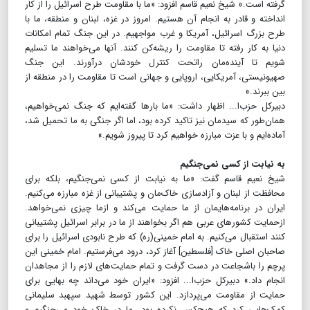
گرفته است.» شیخ نعیم قاسم افزود: «ما با مقاومت طرح اسرائیل را از کار
انداخته و قادر به انجام آن هستیم. امروز در غزه، لبنان و منطقه، ما با
طرح بزرگ اسرائیل، آمریکا و غرب مواجهیم. در این جنگ تمام امکانات
دنیا به کار رفته تا مقاومت را ریشه‌کن کنند. آنها می‌خواهند ما تسلیم
شویم تا آینده‌مان راتحت کنترل خودشان درآورند. این جنگ
صهیونیستی، آمریکایی، اروپایی و جهانی است تا مقاومت را در منطقه از
بین ببرند.»
دبیرکل حزب‌ا... اظهار داشت: «ما بارها گفته‌ایم که جنگ نمی‌خواهیم،
همان‌طور که سیدمان نیز تاکید کرده بود، اما اگر جنگی به ما تحمیل شد،
آماده‌ایم و با عزت مبارزه خواهیم کرد تا پیروز شویم.»
به نیابت از کسی نمی‌جنگیم
شیخ نعیم قاسم گفت: «ما به نیابت از کسی نمی‌جنگیم، بلکه برای
محافظت از لبنان و آزادسازی خاک‌مان و پشتیبانی از غزه مبارزه می‌کنیم.
ایران در برنامه‌هایمان از ما حمایت می‌کند و ازما چیزی نمی‌خواهد.
ازحمایت کشورهای عربی هم اگر بخواهند از ما در برابر اسرائیل پشتیبانی
کنند استقبال می‌کنیم. به امام خمینی(ره) که طرح نابودی اسرائیل را برای
صاحبان اصلی خاک [فلسطین] آغاز کرد، درود می‌فرستیم. امام خمینی این
پرچم را باشجاعت در دست گرفت و تمام حمایت‌های لازم را از مجاهدان
انجام داد.» دبیرکل حزب‌ا... افزود: «ایران خود می‌داند چه بهایی برای
حمایت از مقاومت می‌پردازد. این کشور توسط شهید سپهبد سلیمانی
کمک‌هایی کرد که هیچ‌کس نکرده بود. ما در خاک خود می‌جنگیم و