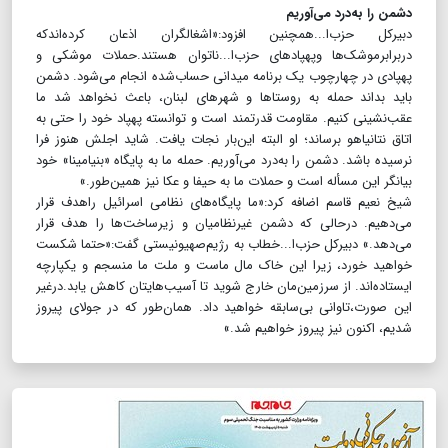
دشمن را به‌درد می‌آوریم
دبیرکل حزب‌ا...همچنین افزود:«اشغالگران اذعان کرده‌اندکه
دربرابرموشک‌ها وپهپادهای حزب‌ا...ناتوان هستند.حملات موشکی و
پهپادی در چهارچوب یک برنامه میدانی حساب‌شده انجام می‌شود. دشمن
باید بداند حمله به روستاها و شهرهای لبنان، باعث نخواهد شد ما
عقب‌نشینی کنیم. مقاومت قدرتمند است و توانسته پهپاد خود را حتی به
اتاق نتانیاهو برساند؛ او البته این‌بار نجات یافت. شاید اجلش هنوز فرا
نرسیده باشد. دشمن را به‌درد می‌آوریم. حمله ما به پایگاه «بنیامینا» خود
بیانگر این مسأله است و حملات ما به حیفا و عکا نیز همین‌طور.»
شیخ نعیم قاسم اضافه کرد:«ما پایگاه‌های نظامی اسرائیل راهدف قرار
می‌دهیم. درحالی که دشمن غیرنظامیان و زیرساخت‌ها را هدف قرار
می‌دهد.» دبیرکل حزب‌ا...خطاب به رژیم‌صهیونیستی گفت:«حتما شکست
خواهید خورد، زیرا این خاک مال ماست و ملت ما منسجم و یکپارچه‌
ایستاده‌اند. از سرزمین‌مان خارج شوید تا آسیب‌هایتان کاهش یابد.درغیر
این صورت،تاوانی بی‌سابقه خواهید داد. همان‌طور که در جولای پیروز
شدیم، اکنون نیز پیروز خواهیم شد.»