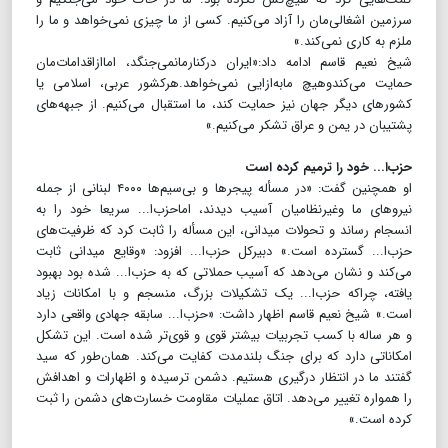
سرزمین اشغالی‌مان را آزاد می‌کنیم. کسی از ما چیزی نمی‌خواهد و ما را
ملزم به کاری نمی‌کند.»
شیخ نعیم قاسم ادامه داد:«ایران درکنارمانمی‌جنگد،‌ اماازاقدامات‌مان
حمایت می‌کندوهیچ مابه‌ازایی نمی‌خواهد.هرکشور عربی، اسلامی یا
کشورهای دیگر جهان نیز حمایت کند، ما استقبال می‌کنیم. از جبهه‌های
پشتیبان در یمن و عراق تشکر می‌کنیم.»
حزب‌ا... خود را ترمیم کرده است
او همچنین گفت: «در مسأله پیجرها و بی‌سیم‌ها ۴۰۰۰ لبنانی از جمله
نیروهای ما وغیرنظامیان آسیب دیدند،‌ اماحزب‌ا... سریعا خود را به
انسجام رساند و تحولات میدانی، این مسأله را ثابت کرد که ظرفیت‌های
حزب‌ا... گسترده است.» دبیرکل حزب‌ا... افزود: «وقایع میدانی ثابت
می‌کند و نشان می‌دهد که آسیب حملاتی که به حزب‌‌ا... شده بود بهبود
یافته، چراکه حزب‌ا... یک تشکیلات بزرگ، منسجم و با امکانات زیاد
است.» شیخ نعیم قاسم اظهار داشت: «حزب‌ا... سابقه جهادی واقعی دارد
و هر ساله با کسب تجربیات بیشتر قوی‌ و قوی‌تر شده است. این تشکل
امکاناتی دارد که برای جنگ بلندمدت کفایت می‌کند. همان‌طور که سید
گفتند ما در انتظار درگیری هستیم. دشمن ترسیده و اظهارات و اهدافش
را همواره تغییر می‌دهد. اتاق عملیات مقاومت خسارت‌های دشمن را ثبت
کرده است.»