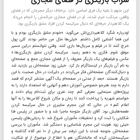
این متهم با بقیه یک فرق اساسی دارد. برخلاف دیگر مجرمان که در فضای
واقعی مرتکب جرم شدند، او در فضای مجازی جرائمش را انجام می‌داد.
یک کلاهبردار حرفه‌ای که دنبال سرکیسه کردن افراد عشق بازیگری بود.
اودرباره شگرد کلاهبرداری‌‌اش می‌گوید: «خودم عشق بازیگری بودم و با
این فضا آشنایی کامل داشتم. خیلی‌ها مثل من حاضر بودند کلی پول
خرج کنند تا در فیلم و سریال‌ها بازی کنند. وقتی نتوانستم دراین مسیر
موفق شوم. فکری به ذهنم رسید. سرکیسه کردن عشق بازیگری‌ها.»
عکس و فیلم‌های یک بازیگر معروف را از فضای مجازی جمع و صفحه‌ای
به نام آن بازیگر در اینستاگرام باز کرد. خیلی زود صفحه‌‌اش پر بازدید شد
و دنبال‌کنندگان صفحه‌‌اش فکر می‌کردند در دایرکت در حال صحبت با این
بازیگر هستند. «بعد از مدتی در صفحه‌ام یک آگهی منتشر کردم که قصد
دارم به چند هنرجو خصوصی آموزش دهم و آنهایی که استعداد دارند را به
پروژه‌های سینمایی معرفی کنم. چند نفری برای ثبت‌نام پیام دادند و
خواستم شهریه را پرداخت کنند تا زمان و مکان شروع کلاس‌ها را به آنها
اعلام کنم.» در حالی که این مجرم سایبری در حال سرکیسه کردن
طعمه‌هایش بود. آقای بازیگر متوجه ماجرا شد و با حضور در پلیس فتا
شکایتی را ثبت کرد و تحقیقات مأموران شروع شد. با ردیابی‌های پلیسی
خیلی زود هویت این مجرم شناسایی و دستگیر شد. مأموران با بررسی
صفحه‌‌اش متوجه شدند با این ترفند سر بیش از ۱۰ نفر کلاه گذاشته و
سرکیسه‌شان کرده که مالباختگان هم با اطلاع از موضوع از او شکایت