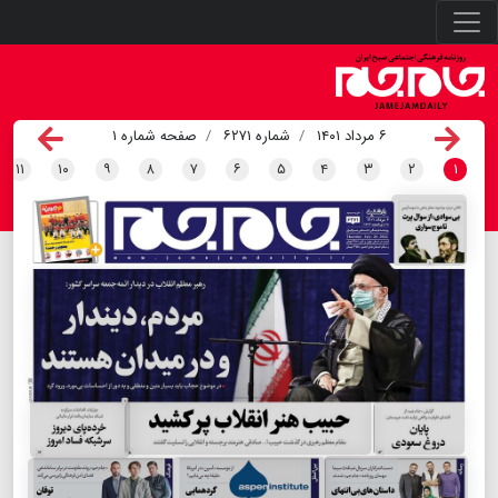
۶ مرداد ۱۴۰۱
شماره ۶۲۷۱
صفحه شماره ۱
۱۱
۱۰
۹
۸
۷
۶
۵
۴
۳
۲
۱